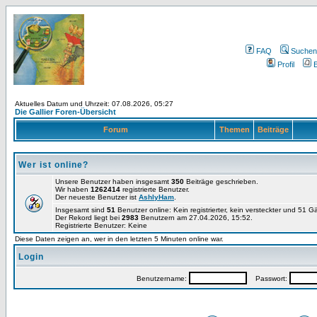
FAQ
Suchen
Profil
E
Aktuelles Datum und Uhrzeit: 07.08.2026, 05:27
Die Gallier Foren-Übersicht
Forum
Themen
Beiträge
Wer ist online?
Unsere Benutzer haben insgesamt
350
Beiträge geschrieben.
Wir haben
1262414
registrierte Benutzer.
Der neueste Benutzer ist
AshlyHam
.
Insgesamt sind
51
Benutzer online: Kein registrierter, kein versteckter und 51 
Der Rekord liegt bei
2983
Benutzern am 27.04.2026, 15:52.
Registrierte Benutzer: Keine
Diese Daten zeigen an, wer in den letzten 5 Minuten online war.
Login
Benutzername:
Passwort: