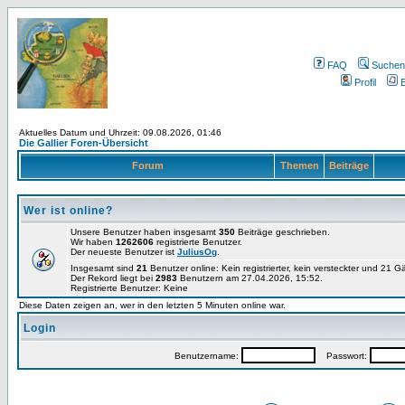
FAQ
Suchen
Profil
E
Aktuelles Datum und Uhrzeit: 09.08.2026, 01:46
Die Gallier Foren-Übersicht
Forum
Themen
Beiträge
Wer ist online?
Unsere Benutzer haben insgesamt
350
Beiträge geschrieben.
Wir haben
1262606
registrierte Benutzer.
Der neueste Benutzer ist
JuliusOg
.
Insgesamt sind
21
Benutzer online: Kein registrierter, kein versteckter und 21 
Der Rekord liegt bei
2983
Benutzern am 27.04.2026, 15:52.
Registrierte Benutzer: Keine
Diese Daten zeigen an, wer in den letzten 5 Minuten online war.
Login
Benutzername:
Passwort: