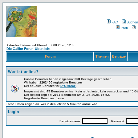
FAQ
Suchen
Profil
E
Aktuelles Datum und Uhrzeit: 07.08.2026, 12:08
Die Gallier Foren-Übersicht
Forum
Themen
Beiträge
Wer ist online?
Unsere Benutzer haben insgesamt
350
Beiträge geschrieben.
Wir haben
1262450
registrierte Benutzer.
Der neueste Benutzer ist
LYGMarce
.
Insgesamt sind
45
Benutzer online: Kein registrierter, kein versteckter und 45 
Der Rekord liegt bei
2983
Benutzern am 27.04.2026, 15:52.
Registrierte Benutzer: Keine
Diese Daten zeigen an, wer in den letzten 5 Minuten online war.
Login
Benutzername:
Passwort: