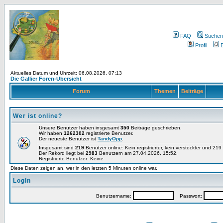
FAQ
Suchen
Profil
E
Aktuelles Datum und Uhrzeit: 06.08.2026, 07:13
Die Gallier Foren-Übersicht
Forum
Themen
Beiträge
Wer ist online?
Unsere Benutzer haben insgesamt
350
Beiträge geschrieben.
Wir haben
1262302
registrierte Benutzer.
Der neueste Benutzer ist
TandyOpp
.
Insgesamt sind
219
Benutzer online: Kein registrierter, kein versteckter und 21
Der Rekord liegt bei
2983
Benutzern am 27.04.2026, 15:52.
Registrierte Benutzer: Keine
Diese Daten zeigen an, wer in den letzten 5 Minuten online war.
Login
Benutzername:
Passwort: