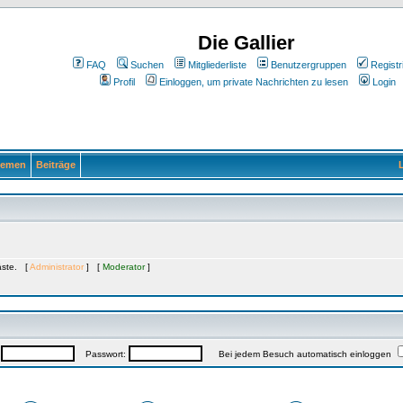
Die Gallier
FAQ
Suchen
Mitgliederliste
Benutzergruppen
Registr
Profil
Einloggen, um private Nachrichten zu lesen
Login
emen
Beiträge
L
Gäste. [
Administrator
] [
Moderator
]
:
Passwort:
Bei jedem Besuch automatisch einloggen