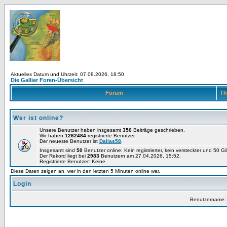
Aktuelles Datum und Uhrzeit: 07.08.2026, 18:50
Die Gallier Foren-Übersicht
Forum
Th
Wer ist online?
Unsere Benutzer haben insgesamt
350
Beiträge geschrieben.
Wir haben
1262484
registrierte Benutzer.
Der neueste Benutzer ist
Dallas58
.
Insgesamt sind
50
Benutzer online: Kein registrierter, kein versteckter und 50 
Der Rekord liegt bei
2983
Benutzern am 27.04.2026, 15:52.
Registrierte Benutzer: Keine
Diese Daten zeigen an, wer in den letzten 5 Minuten online war.
Login
Benutzername