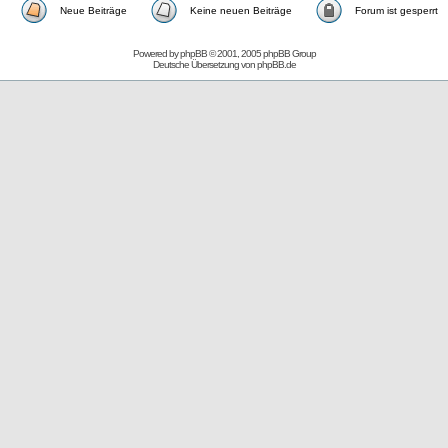
Neue Beiträge
Keine neuen Beiträge
Forum ist gesperrt
Powered by
phpBB
© 2001, 2005 phpBB Group
Deutsche Übersetzung von
phpBB.de