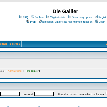
Die Gallier
FAQ
Suchen
Mitgliederliste
Benutzergruppen
Registr
Profil
Einloggen, um private Nachrichten zu lesen
Login
emen
Beiträge
L
Gäste. [
Administrator
] [
Moderator
]
:
Passwort:
Bei jedem Besuch automatisch einloggen