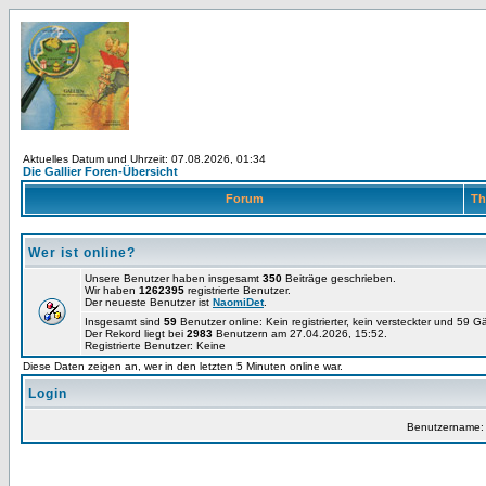
Aktuelles Datum und Uhrzeit: 07.08.2026, 01:34
Die Gallier Foren-Übersicht
Forum
Th
Wer ist online?
Unsere Benutzer haben insgesamt
350
Beiträge geschrieben.
Wir haben
1262395
registrierte Benutzer.
Der neueste Benutzer ist
NaomiDet
.
Insgesamt sind
59
Benutzer online: Kein registrierter, kein versteckter und 59 
Der Rekord liegt bei
2983
Benutzern am 27.04.2026, 15:52.
Registrierte Benutzer: Keine
Diese Daten zeigen an, wer in den letzten 5 Minuten online war.
Login
Benutzername