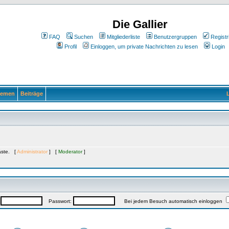
Die Gallier
FAQ
Suchen
Mitgliederliste
Benutzergruppen
Registr
Profil
Einloggen, um private Nachrichten zu lesen
Login
emen
Beiträge
L
Gäste. [
Administrator
] [
Moderator
]
:
Passwort:
Bei jedem Besuch automatisch einloggen