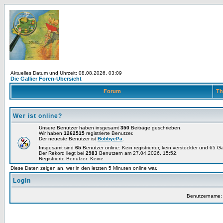
Aktuelles Datum und Uhrzeit: 08.08.2026, 03:09
Die Gallier Foren-Übersicht
Forum
Th
Wer ist online?
Unsere Benutzer haben insgesamt
350
Beiträge geschrieben.
Wir haben
1262515
registrierte Benutzer.
Der neueste Benutzer ist
BobbyePa
.
Insgesamt sind
65
Benutzer online: Kein registrierter, kein versteckter und 65 
Der Rekord liegt bei
2983
Benutzern am 27.04.2026, 15:52.
Registrierte Benutzer: Keine
Diese Daten zeigen an, wer in den letzten 5 Minuten online war.
Login
Benutzername