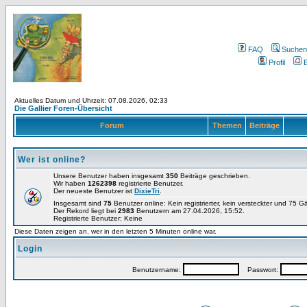
FAQ
Suchen
Profil
E
Aktuelles Datum und Uhrzeit: 07.08.2026, 02:33
Die Gallier Foren-Übersicht
Forum
Themen
Beiträge
Wer ist online?
Unsere Benutzer haben insgesamt
350
Beiträge geschrieben.
Wir haben
1262398
registrierte Benutzer.
Der neueste Benutzer ist
DixieTri
.
Insgesamt sind
75
Benutzer online: Kein registrierter, kein versteckter und 75 
Der Rekord liegt bei
2983
Benutzern am 27.04.2026, 15:52.
Registrierte Benutzer: Keine
Diese Daten zeigen an, wer in den letzten 5 Minuten online war.
Login
Benutzername:
Passwort: