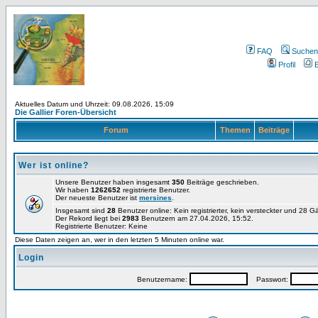
FAQ
Suchen
Profil
E
Aktuelles Datum und Uhrzeit: 09.08.2026, 15:09
Die Gallier Foren-Übersicht
Forum
Themen
Beiträge
Wer ist online?
Unsere Benutzer haben insgesamt
350
Beiträge geschrieben.
Wir haben
1262652
registrierte Benutzer.
Der neueste Benutzer ist
mersines
.
Insgesamt sind
28
Benutzer online: Kein registrierter, kein versteckter und 28 
Der Rekord liegt bei
2983
Benutzern am 27.04.2026, 15:52.
Registrierte Benutzer: Keine
Diese Daten zeigen an, wer in den letzten 5 Minuten online war.
Login
Benutzername:
Passwort: