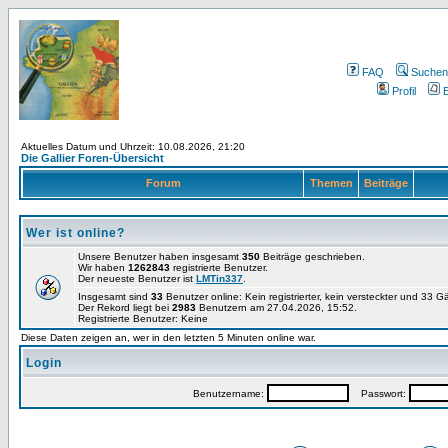
FAQ
Suchen
Profil
E
Aktuelles Datum und Uhrzeit: 10.08.2026, 21:20
Die Gallier Foren-Übersicht
Forum
Themen
Beiträge
Wer ist online?
Unsere Benutzer haben insgesamt
350
Beiträge geschrieben.
Wir haben
1262843
registrierte Benutzer.
Der neueste Benutzer ist
LMTin337
.
Insgesamt sind
33
Benutzer online: Kein registrierter, kein versteckter und 33 
Der Rekord liegt bei
2983
Benutzern am 27.04.2026, 15:52.
Registrierte Benutzer: Keine
Diese Daten zeigen an, wer in den letzten 5 Minuten online war.
Login
Benutzername:
Passwort: