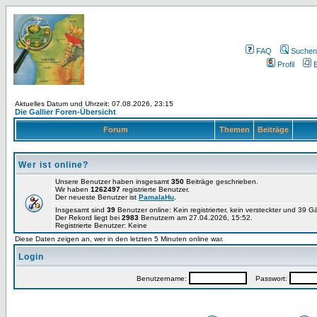
FAQ
Suchen
Profil
E
Aktuelles Datum und Uhrzeit: 07.08.2026, 23:15
Die Gallier Foren-Übersicht
Forum
Themen
Beiträge
Wer ist online?
Unsere Benutzer haben insgesamt
350
Beiträge geschrieben.
Wir haben
1262497
registrierte Benutzer.
Der neueste Benutzer ist
PamalaHu
.
Insgesamt sind
39
Benutzer online: Kein registrierter, kein versteckter und 39 
Der Rekord liegt bei
2983
Benutzern am 27.04.2026, 15:52.
Registrierte Benutzer: Keine
Diese Daten zeigen an, wer in den letzten 5 Minuten online war.
Login
Benutzername:
Passwort: