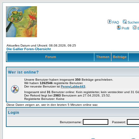
FAQ
Suchen
Profil
E
Aktuelles Datum und Uhrzeit: 08.08.2026, 09:25
Die Gallier Foren-Übersicht
Forum
Themen
Beiträge
Wer ist online?
Unsere Benutzer haben insgesamt
350
Beiträge geschrieben.
Wir haben
1262546
registrierte Benutzer.
Der neueste Benutzer ist
PennyLabbe443
.
Insgesamt sind
31
Benutzer online: Kein registrierter, kein versteckter und 31 
Der Rekord liegt bei
2983
Benutzern am 27.04.2026, 15:52.
Registrierte Benutzer: Keine
Diese Daten zeigen an, wer in den letzten 5 Minuten online war.
Login
Benutzername:
Passwort: