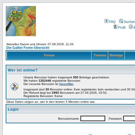
FAQ
Suchen
Profil
E
Aktuelles Datum und Uhrzeit: 07.08.2026, 11:34
Die Gallier Foren-Übersicht
Forum
Themen
Beiträge
Wer ist online?
Unsere Benutzer haben insgesamt
350
Beiträge geschrieben.
Wir haben
1262446
registrierte Benutzer.
Der neueste Benutzer ist
VanceMar
.
Insgesamt sind
30
Benutzer online: Kein registrierter, kein versteckter und 30 
Der Rekord liegt bei
2983
Benutzern am 27.04.2026, 15:52.
Registrierte Benutzer: Keine
Diese Daten zeigen an, wer in den letzten 5 Minuten online war.
Login
Benutzername:
Passwort: