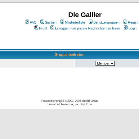
Die Gallier
FAQ
Suchen
Mitgliederliste
Benutzergruppen
Registr
Profil
Einloggen, um private Nachrichten zu lesen
Login
Gruppe beitreten
Powered by
phpBB
© 2001, 2005 phpBB Group
Deutsche Übersetzung von
phpBB.de