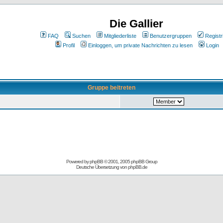
Die Gallier
FAQ
Suchen
Mitgliederliste
Benutzergruppen
Registr
Profil
Einloggen, um private Nachrichten zu lesen
Login
Gruppe beitreten
Powered by
phpBB
© 2001, 2005 phpBB Group
Deutsche Übersetzung von
phpBB.de