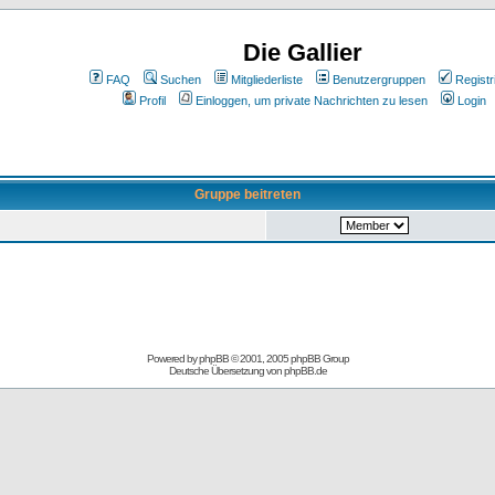
Die Gallier
FAQ
Suchen
Mitgliederliste
Benutzergruppen
Registr
Profil
Einloggen, um private Nachrichten zu lesen
Login
Gruppe beitreten
Powered by
phpBB
© 2001, 2005 phpBB Group
Deutsche Übersetzung von
phpBB.de