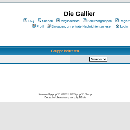
Die Gallier
FAQ
Suchen
Mitgliederliste
Benutzergruppen
Registr
Profil
Einloggen, um private Nachrichten zu lesen
Login
Gruppe beitreten
Powered by
phpBB
© 2001, 2005 phpBB Group
Deutsche Übersetzung von
phpBB.de