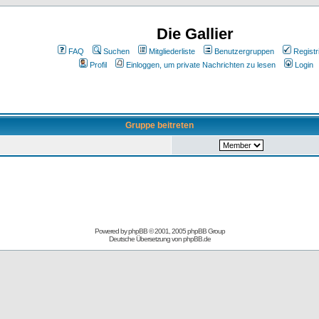
Die Gallier
FAQ
Suchen
Mitgliederliste
Benutzergruppen
Registr
Profil
Einloggen, um private Nachrichten zu lesen
Login
Gruppe beitreten
Powered by
phpBB
© 2001, 2005 phpBB Group
Deutsche Übersetzung von
phpBB.de