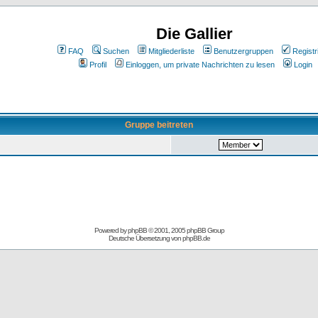
Die Gallier
FAQ
Suchen
Mitgliederliste
Benutzergruppen
Registr
Profil
Einloggen, um private Nachrichten zu lesen
Login
Gruppe beitreten
Powered by
phpBB
© 2001, 2005 phpBB Group
Deutsche Übersetzung von
phpBB.de