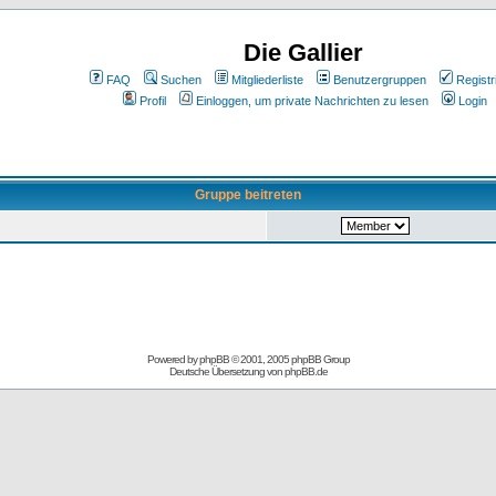
Die Gallier
FAQ
Suchen
Mitgliederliste
Benutzergruppen
Registr
Profil
Einloggen, um private Nachrichten zu lesen
Login
Gruppe beitreten
Powered by
phpBB
© 2001, 2005 phpBB Group
Deutsche Übersetzung von
phpBB.de