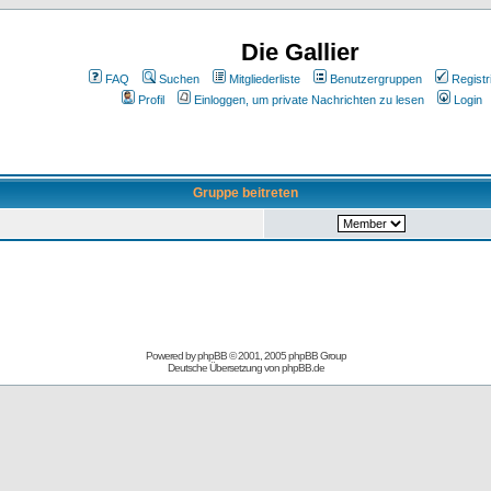
Die Gallier
FAQ
Suchen
Mitgliederliste
Benutzergruppen
Registr
Profil
Einloggen, um private Nachrichten zu lesen
Login
Gruppe beitreten
Powered by
phpBB
© 2001, 2005 phpBB Group
Deutsche Übersetzung von
phpBB.de