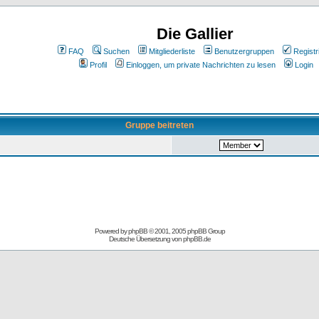
Die Gallier
FAQ
Suchen
Mitgliederliste
Benutzergruppen
Registr
Profil
Einloggen, um private Nachrichten zu lesen
Login
Gruppe beitreten
Powered by
phpBB
© 2001, 2005 phpBB Group
Deutsche Übersetzung von
phpBB.de