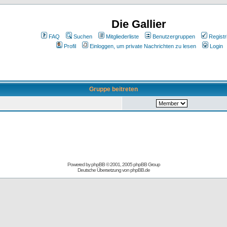
Die Gallier
FAQ
Suchen
Mitgliederliste
Benutzergruppen
Registr
Profil
Einloggen, um private Nachrichten zu lesen
Login
Gruppe beitreten
Powered by
phpBB
© 2001, 2005 phpBB Group
Deutsche Übersetzung von
phpBB.de