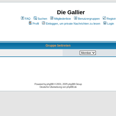
Die Gallier
FAQ
Suchen
Mitgliederliste
Benutzergruppen
Registr
Profil
Einloggen, um private Nachrichten zu lesen
Login
Gruppe beitreten
Powered by
phpBB
© 2001, 2005 phpBB Group
Deutsche Übersetzung von
phpBB.de