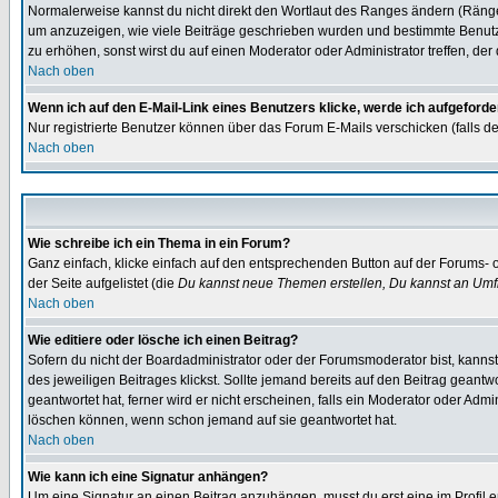
Normalerweise kannst du nicht direkt den Wortlaut des Ranges ändern (Räng
um anzuzeigen, wie viele Beiträge geschrieben wurden und bestimmte Benutze
zu erhöhen, sonst wirst du auf einen Moderator oder Administrator treffen, de
Nach oben
Wenn ich auf den E-Mail-Link eines Benutzers klicke, werde ich aufgeforde
Nur registrierte Benutzer können über das Forum E-Mails verschicken (falls 
Nach oben
Wie schreibe ich ein Thema in ein Forum?
Ganz einfach, klicke einfach auf den entsprechenden Button auf der Forums- o
der Seite aufgelistet (die
Du kannst neue Themen erstellen, Du kannst an Umf
Nach oben
Wie editiere oder lösche ich einen Beitrag?
Sofern du nicht der Boardadministrator oder der Forumsmoderator bist, kannst 
des jeweiligen Beitrages klickst. Sollte jemand bereits auf den Beitrag geantw
geantwortet hat, ferner wird er nicht erscheinen, falls ein Moderator oder Admi
löschen können, wenn schon jemand auf sie geantwortet hat.
Nach oben
Wie kann ich eine Signatur anhängen?
Um eine Signatur an einen Beitrag anzuhängen, musst du erst eine im Profil ers