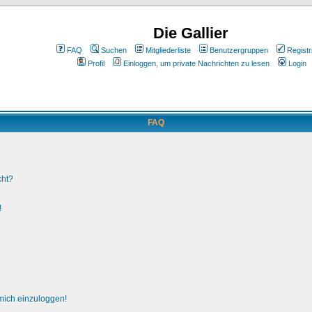
Die Gallier
FAQ
Suchen
Mitgliederliste
Benutzergruppen
Registr
Profil
Einloggen, um private Nachrichten zu lesen
Login
FAQ
cht?
!
 mich einzuloggen!