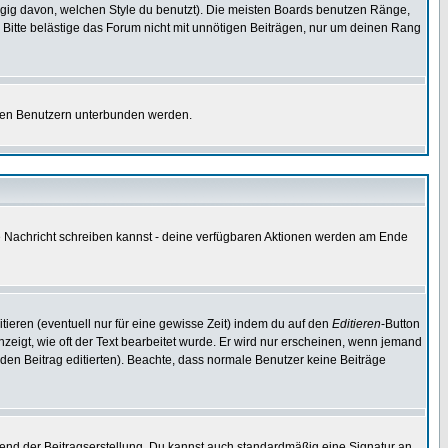
gig davon, welchen Style du benutzt). Die meisten Boards benutzen Ränge,
Bitte belästige das Forum nicht mit unnötigen Beiträgen, nur um deinen Rang
nnten Benutzern unterbunden werden.
ine Nachricht schreiben kannst - deine verfügbaren Aktionen werden am Ende
tieren (eventuell nur für eine gewisse Zeit) indem du auf den
Editieren
-Button
anzeigt, wie oft der Text bearbeitet wurde. Er wird nur erscheinen, wenn jemand
ie den Beitrag editierten). Beachte, dass normale Benutzer keine Beiträge
end der Beitragserstellung. Du kannst auch standardmäßig eine Signatur an