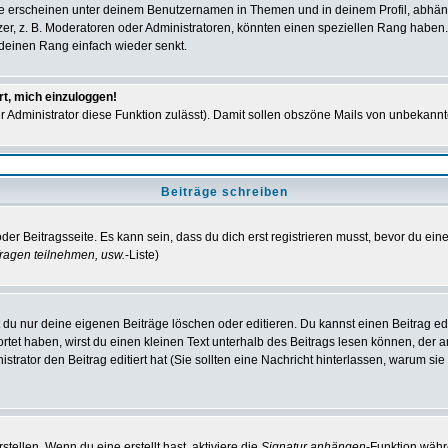
e erscheinen unter deinem Benutzernamen in Themen und in deinem Profil, abhän
r, z. B. Moderatoren oder Administratoren, könnten einen speziellen Rang haben. 
r deinen Rang einfach wieder senkt.
rt, mich einzuloggen!
der Administrator diese Funktion zulässt). Damit sollen obszöne Mails von unbeka
Beiträge schreiben
der Beitragsseite. Es kann sein, dass du dich erst registrieren musst, bevor du e
ragen teilnehmen, usw.
-Liste)
du nur deine eigenen Beiträge löschen oder editieren. Du kannst einen Beitrag edi
ortet haben, wirst du einen kleinen Text unterhalb des Beitrags lesen können, der 
nistrator den Beitrag editiert hat (Sie sollten eine Nachricht hinterlassen, warum s
tellen. Wenn du eine erstellt hast, aktiviere die
Signatur anhängen
-Funktion währ