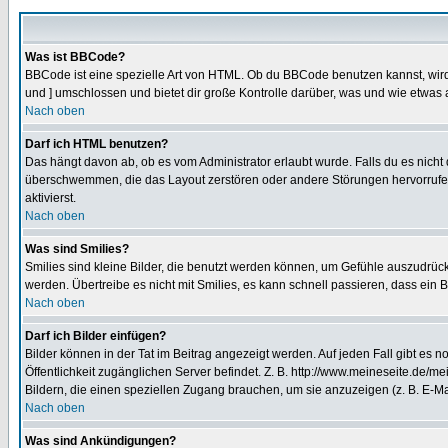
Was ist BBCode?
BBCode ist eine spezielle Art von HTML. Ob du BBCode benutzen kannst, wird 
und ] umschlossen und bietet dir große Kontrolle darüber, was und wie etwas 
Nach oben
Darf ich HTML benutzen?
Das hängt davon ab, ob es vom Administrator erlaubt wurde. Falls du es nicht 
überschwemmen, die das Layout zerstören oder andere Störungen hervorrufen 
aktivierst.
Nach oben
Was sind Smilies?
Smilies sind kleine Bilder, die benutzt werden können, um Gefühle auszudrücke
werden. Übertreibe es nicht mit Smilies, es kann schnell passieren, dass ein 
Nach oben
Darf ich Bilder einfügen?
Bilder können in der Tat im Beitrag angezeigt werden. Auf jeden Fall gibt es 
Öffentlichkeit zugänglichen Server befindet. Z. B. http://www.meineseite.de/me
Bildern, die einen speziellen Zugang brauchen, um sie anzuzeigen (z. B. E-
Nach oben
Was sind Ankündigungen?