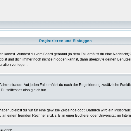
Registrieren und Einloggen
loggen kannst. Wurdest du vom Board gebannt (in dem Fall erhältst du eine Nachrich
t bist und dich immer noch nicht einloggen kannst, dann überprüfe deinen Benutzer
uration vorliegen.
ministrators. Auf jeden Fall erhältst du nach der Registrierung zusätzliche Funktion
u solltest es also gleich tun.
 haben, bleibst du nur für eine gewisse Zeit eingeloggt. Dadurch wird ein Missbrau
n einem fremden Rechner sitzt, z. B. in einer Bücherei oder Universität, im Intern
taucht?