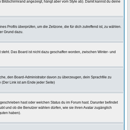
 Bildschirmrand angezeigt, hängt aber vom Style ab). Damit kannst du deine
nes Profils überprüfen, um die Zeitzone, die für dich zutreffend ist, zu wählen.
uter Grund dazu.
 steht. Das Board ist nicht dazu geschaffen worden, zwischen Winter- und
rsuche, den Board-Administrator davon zu überzeugen, dein Sprachfile zu
e (Der Link ist am Ende jeder Seite)
 geschrieben hast oder welchen Status du im Forum hast. Darunter befindet
aubt und ob die Benutzer wählen dürfen, wie sie ihren Avatar zugänglich
guten haben).