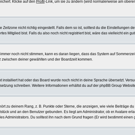
eichert. Klicke auf den
Profil
-Link, um sie zu ändern (wird normalerweise am oberen
itzone nicht richtig eingestellt. Falls dem so ist, solltest du die Einstellungen dei
es Mitglied bist. Falls du also noch nicht registriert bist, wäre das vielleicht ein g
en immer noch nicht stimmen, kann es daran liegen, dass das System auf Sommerzeit
z zwischen deiner gewählten und der Boardzeit kommen.
ht installiert hat oder das Board wurde noch nicht in deine Sprache übersetzt. Ve
Übersetzung schreiben. Weitere Informationen erhältst du auf der phpBB Group Websit
rt zu deinem Rang, z. B. Punkte oder Sterne, die anzeigen, wie viele Beiträge du
elstück und an den Benutzer gebunden. Es liegt am Administrator, ob er Avatare erl
s Administrators. Du solltest ihn nach dem Grund fragen (Er wird bestimmt einen 