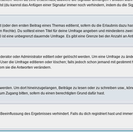
st (du kannst das Anfügen einer Signatur immer noch verhindern, indem du die Sig
 (oder den ersten Beitrag eines Themas editierst, sofern du die Erlaubnis dazu hast
chen Rechte). Du solltest einen Titel für deine Umfrage angeben und mindestens zw
 0 ist eine unbegrenzt dauernde Umfrage. Es gibt eine Grenze bei der Anzahl an Antw
ator oder Administrator editiert oder gelöscht werden. Um eine Umfrage zu änder
r die Umfrage editieren oder löschen; falls jedoch schon jemand mit gestimmt ha
em sie die Antworten verändern.
rden. Um dort hineinzugelangen, Beiträge zu lesen oder zu schreiben usw., könn
 um Zugang bitten, sofern du einen berechtigten Grund dafür hast.
einflussung des Ergebnisses verhindert. Falls du dich registriert hast und immer 