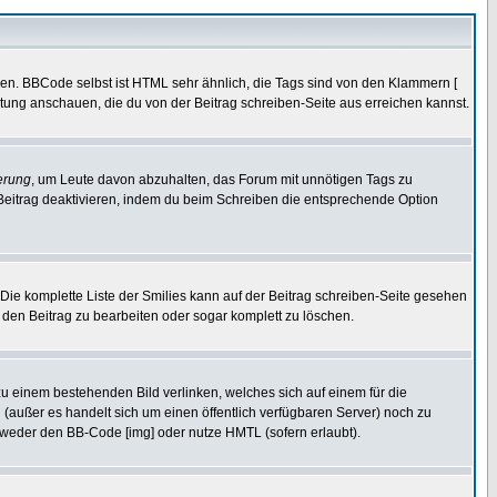
ren. BBCode selbst ist HTML sehr ähnlich, die Tags sind von den Klammern [
itung anschauen, die du von der Beitrag schreiben-Seite aus erreichen kannst.
erung
, um Leute davon abzuhalten, das Forum mit unnötigen Tags zu
Beitrag deaktivieren, indem du beim Schreiben die entsprechende Option
. Die komplette Liste der Smilies kann auf der Beitrag schreiben-Seite gesehen
, den Beitrag zu bearbeiten oder sogar komplett zu löschen.
zu einem bestehenden Bild verlinken, welches sich auf einem für die
en (außer es handelt sich um einen öffentlich verfügbaren Server) noch zu
tweder den BB-Code [img] oder nutze HMTL (sofern erlaubt).