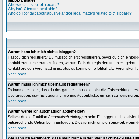
phpBB 2 Issues
Who wrote this bulletin board?
Why isn't X feature available?
Who do I contact about abusive and/or legal matters related to this board?
Warum kann ich mich nicht einloggen?
Hast du dich registriert? Du musst dich erst registrieren, bevor du dich ein
kontaktieren, um herauszufinden, warum. Falls du registriert und nicht gebann
kontaktiere den Forumsadministrator, es könnte eine fehlerhafte Forumskonfig
Nach oben
Warum muss ich mich überhaupt registrieren?
Es kann auch sein, dass du das gar nicht musst, das ist die Entscheidung des Ad
Usergruppen, usw. Es dauert nur wenige Augenblicke, um sich zu registrieren. D
Nach oben
Warum werde ich automatisch abgemeldet?
Solltest du die Funktion
Automatisch einloggen
beim Einloggen nicht aktiviert
entsprechende Option beim Einloggen. Dies ist nicht empfehlenswert, wenn du a
Nach oben
Wie kann ich verhindern, dass mein Name in der 'Wer ist online?'-Liste auf