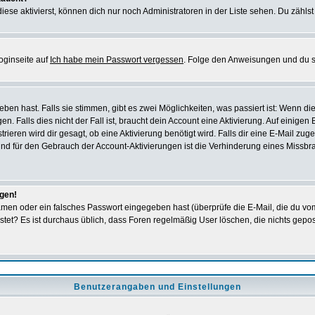
iese aktivierst, können dich nur noch Administratoren in der Liste sehen. Du zählst
oginseite auf
Ich habe mein Passwort vergessen
. Folge den Anweisungen und du so
en hast. Falls sie stimmen, gibt es zwei Möglichkeiten, was passiert ist: Wenn 
 Falls dies nicht der Fall ist, braucht dein Account eine Aktivierung. Auf einigen
rieren wird dir gesagt, ob eine Aktivierung benötigt wird. Falls dir eine E-Mail zu
rund für den Gebrauch der Account-Aktivierungen ist die Verhinderung eines Missb
ggen!
men oder ein falsches Passwort eingegeben hast (überprüfe die E-Mail, die du vo
gepostet? Es ist durchaus üblich, dass Foren regelmäßig User löschen, die nichts ge
Benutzerangaben und Einstellungen