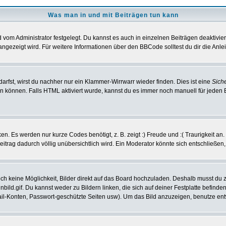
Was man in und mit Beiträgen tun kann
vom Administrator festgelegt. Du kannst es auch in einzelnen Beiträgen deaktivie
angezeigt wird. Für weitere Informationen über den BBCode solltest du dir die Anle
darfst, wirst du nachher nur ein Klammer-Wirrwarr wieder finden. Dies ist eine
Sich
können. Falls HTML aktiviert wurde, kannst du es immer noch manuell für jeden 
n. Es werden nur kurze Codes benötigt, z. B. zeigt :) Freude und :( Traurigkeit an
Beitrag dadurch völlig unübersichtlich wird. Ein Moderator könnte sich entschließen
noch keine Möglichkeit, Bilder direkt auf das Board hochzuladen. Deshalb musst du 
inbild.gif. Du kannst weder zu Bildern linken, die sich auf deiner Festplatte befind
Mail-Konten, Passwort-geschützte Seiten usw). Um das Bild anzuzeigen, benutze en