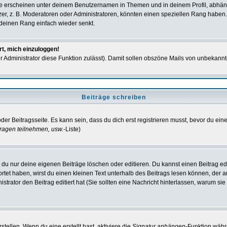
e erscheinen unter deinem Benutzernamen in Themen und in deinem Profil, abhän
r, z. B. Moderatoren oder Administratoren, könnten einen speziellen Rang haben. 
r deinen Rang einfach wieder senkt.
rt, mich einzuloggen!
der Administrator diese Funktion zulässt). Damit sollen obszöne Mails von unbeka
Beiträge schreiben
der Beitragsseite. Es kann sein, dass du dich erst registrieren musst, bevor du e
ragen teilnehmen, usw.
-Liste)
du nur deine eigenen Beiträge löschen oder editieren. Du kannst einen Beitrag edi
ortet haben, wirst du einen kleinen Text unterhalb des Beitrags lesen können, der 
nistrator den Beitrag editiert hat (Sie sollten eine Nachricht hinterlassen, warum s
tellen. Wenn du eine erstellt hast, aktiviere die
Signatur anhängen
-Funktion währ