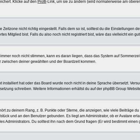
eichert. Klicke auf den
Profil
-Link, um sie zu ändern (wird normalerweise am oberen
itzone nicht richtig eingestellt. Falls dem so ist, solltest du die Einstellungen dei
es Mitglied bist. Falls du also noch nicht registriert bist, wäre das vielleicht ein g
en immer noch nicht stimmen, kann es daran liegen, dass das System auf Sommerzeit
z zwischen deiner gewählten und der Boardzeit kommen.
ht installiert hat oder das Board wurde noch nicht in deine Sprache übersetzt. Ve
Übersetzung schreiben. Weitere Informationen erhältst du auf der phpBB Group Websit
rt zu deinem Rang, z. B. Punkte oder Sterne, die anzeigen, wie viele Beiträge du
elstück und an den Benutzer gebunden. Es liegt am Administrator, ob er Avatare erl
s Administrators. Du solltest ihn nach dem Grund fragen (Er wird bestimmt einen 