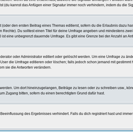
st (du kannst das Anfügen einer Signatur immer noch verhindern, indem du die Sig
 (oder den ersten Beitrag eines Themas editierst, sofern du die Erlaubnis dazu hast
chen Rechte). Du solltest einen Titel für deine Umfrage angeben und mindestens zw
 0 ist eine unbegrenzt dauernde Umfrage. Es gibt eine Grenze bei der Anzahl an Antw
ator oder Administrator editiert oder gelöscht werden. Um eine Umfrage zu änder
r die Umfrage editieren oder löschen; falls jedoch schon jemand mit gestimmt ha
em sie die Antworten verändern.
rden. Um dort hineinzugelangen, Beiträge zu lesen oder zu schreiben usw., könn
 um Zugang bitten, sofern du einen berechtigten Grund dafür hast.
einflussung des Ergebnisses verhindert. Falls du dich registriert hast und immer 