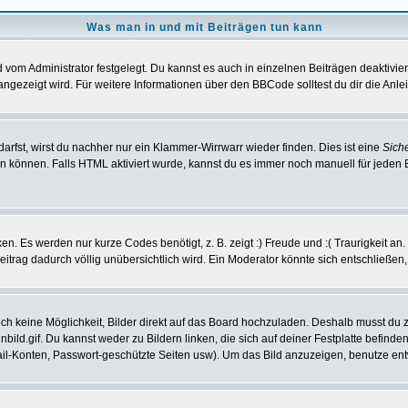
Was man in und mit Beiträgen tun kann
vom Administrator festgelegt. Du kannst es auch in einzelnen Beiträgen deaktivie
angezeigt wird. Für weitere Informationen über den BBCode solltest du dir die Anle
darfst, wirst du nachher nur ein Klammer-Wirrwarr wieder finden. Dies ist eine
Sich
können. Falls HTML aktiviert wurde, kannst du es immer noch manuell für jeden 
n. Es werden nur kurze Codes benötigt, z. B. zeigt :) Freude und :( Traurigkeit an
Beitrag dadurch völlig unübersichtlich wird. Ein Moderator könnte sich entschließen
noch keine Möglichkeit, Bilder direkt auf das Board hochzuladen. Deshalb musst du 
inbild.gif. Du kannst weder zu Bildern linken, die sich auf deiner Festplatte befind
Mail-Konten, Passwort-geschützte Seiten usw). Um das Bild anzuzeigen, benutze en