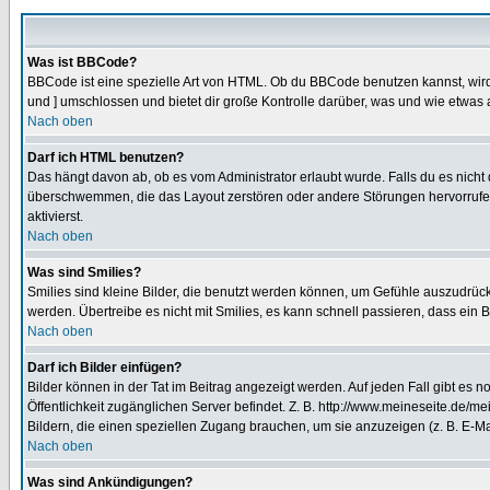
Was ist BBCode?
BBCode ist eine spezielle Art von HTML. Ob du BBCode benutzen kannst, wird 
und ] umschlossen und bietet dir große Kontrolle darüber, was und wie etwas 
Nach oben
Darf ich HTML benutzen?
Das hängt davon ab, ob es vom Administrator erlaubt wurde. Falls du es nicht 
überschwemmen, die das Layout zerstören oder andere Störungen hervorrufen 
aktivierst.
Nach oben
Was sind Smilies?
Smilies sind kleine Bilder, die benutzt werden können, um Gefühle auszudrücke
werden. Übertreibe es nicht mit Smilies, es kann schnell passieren, dass ein 
Nach oben
Darf ich Bilder einfügen?
Bilder können in der Tat im Beitrag angezeigt werden. Auf jeden Fall gibt es 
Öffentlichkeit zugänglichen Server befindet. Z. B. http://www.meineseite.de/me
Bildern, die einen speziellen Zugang brauchen, um sie anzuzeigen (z. B. E-
Nach oben
Was sind Ankündigungen?