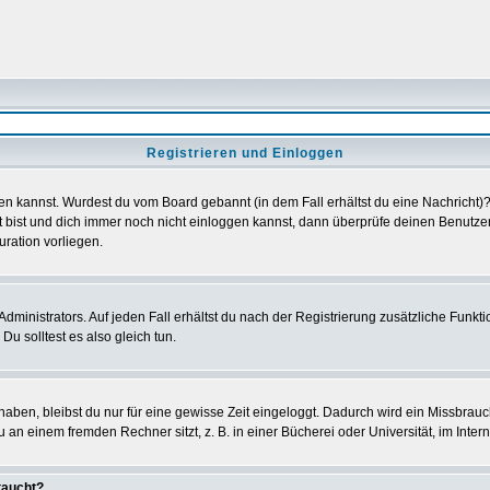
Registrieren und Einloggen
loggen kannst. Wurdest du vom Board gebannt (in dem Fall erhältst du eine Nachrich
t bist und dich immer noch nicht einloggen kannst, dann überprüfe deinen Benutzer
uration vorliegen.
ministrators. Auf jeden Fall erhältst du nach der Registrierung zusätzliche Funktion
u solltest es also gleich tun.
 haben, bleibst du nur für eine gewisse Zeit eingeloggt. Dadurch wird ein Missbrau
n einem fremden Rechner sitzt, z. B. in einer Bücherei oder Universität, im Intern
taucht?