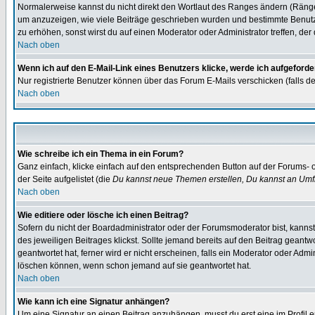
Normalerweise kannst du nicht direkt den Wortlaut des Ranges ändern (Räng
um anzuzeigen, wie viele Beiträge geschrieben wurden und bestimmte Benutze
zu erhöhen, sonst wirst du auf einen Moderator oder Administrator treffen, de
Nach oben
Wenn ich auf den E-Mail-Link eines Benutzers klicke, werde ich aufgeforde
Nur registrierte Benutzer können über das Forum E-Mails verschicken (falls 
Nach oben
Wie schreibe ich ein Thema in ein Forum?
Ganz einfach, klicke einfach auf den entsprechenden Button auf der Forums- o
der Seite aufgelistet (die
Du kannst neue Themen erstellen, Du kannst an Umf
Nach oben
Wie editiere oder lösche ich einen Beitrag?
Sofern du nicht der Boardadministrator oder der Forumsmoderator bist, kannst 
des jeweiligen Beitrages klickst. Sollte jemand bereits auf den Beitrag geantw
geantwortet hat, ferner wird er nicht erscheinen, falls ein Moderator oder Admi
löschen können, wenn schon jemand auf sie geantwortet hat.
Nach oben
Wie kann ich eine Signatur anhängen?
Um eine Signatur an einen Beitrag anzuhängen, musst du erst eine im Profil ers