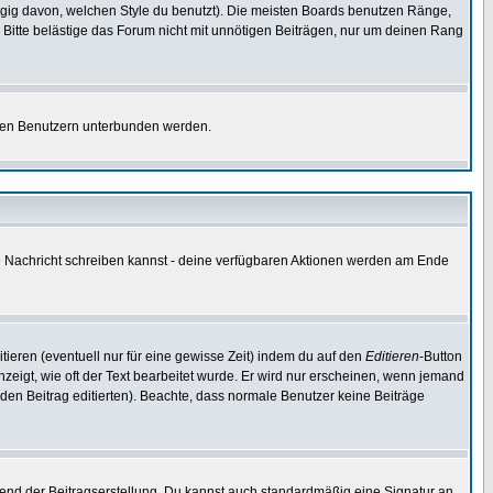
gig davon, welchen Style du benutzt). Die meisten Boards benutzen Ränge,
Bitte belästige das Forum nicht mit unnötigen Beiträgen, nur um deinen Rang
nnten Benutzern unterbunden werden.
ine Nachricht schreiben kannst - deine verfügbaren Aktionen werden am Ende
tieren (eventuell nur für eine gewisse Zeit) indem du auf den
Editieren
-Button
anzeigt, wie oft der Text bearbeitet wurde. Er wird nur erscheinen, wenn jemand
ie den Beitrag editierten). Beachte, dass normale Benutzer keine Beiträge
end der Beitragserstellung. Du kannst auch standardmäßig eine Signatur an