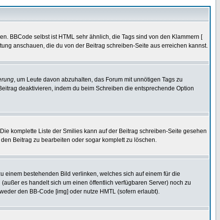
ren. BBCode selbst ist HTML sehr ähnlich, die Tags sind von den Klammern [
itung anschauen, die du von der Beitrag schreiben-Seite aus erreichen kannst.
erung
, um Leute davon abzuhalten, das Forum mit unnötigen Tags zu
Beitrag deaktivieren, indem du beim Schreiben die entsprechende Option
. Die komplette Liste der Smilies kann auf der Beitrag schreiben-Seite gesehen
, den Beitrag zu bearbeiten oder sogar komplett zu löschen.
zu einem bestehenden Bild verlinken, welches sich auf einem für die
en (außer es handelt sich um einen öffentlich verfügbaren Server) noch zu
tweder den BB-Code [img] oder nutze HMTL (sofern erlaubt).