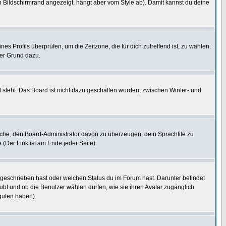
 Bildschirmrand angezeigt, hängt aber vom Style ab). Damit kannst du deine
nes Profils überprüfen, um die Zeitzone, die für dich zutreffend ist, zu wählen.
uter Grund dazu.
 steht. Das Board ist nicht dazu geschaffen worden, zwischen Winter- und
rsuche, den Board-Administrator davon zu überzeugen, dein Sprachfile zu
e (Der Link ist am Ende jeder Seite)
 geschrieben hast oder welchen Status du im Forum hast. Darunter befindet
aubt und ob die Benutzer wählen dürfen, wie sie ihren Avatar zugänglich
guten haben).