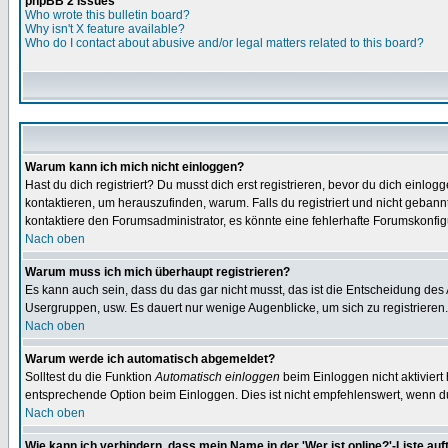
phpBB 2 Issues
Who wrote this bulletin board?
Why isn't X feature available?
Who do I contact about abusive and/or legal matters related to this board?
Warum kann ich mich nicht einloggen?
Hast du dich registriert? Du musst dich erst registrieren, bevor du dich ein
kontaktieren, um herauszufinden, warum. Falls du registriert und nicht gebann
kontaktiere den Forumsadministrator, es könnte eine fehlerhafte Forumskonfig
Nach oben
Warum muss ich mich überhaupt registrieren?
Es kann auch sein, dass du das gar nicht musst, das ist die Entscheidung des Ad
Usergruppen, usw. Es dauert nur wenige Augenblicke, um sich zu registrieren. D
Nach oben
Warum werde ich automatisch abgemeldet?
Solltest du die Funktion
Automatisch einloggen
beim Einloggen nicht aktiviert
entsprechende Option beim Einloggen. Dies ist nicht empfehlenswert, wenn du a
Nach oben
Wie kann ich verhindern, dass mein Name in der 'Wer ist online?'-Liste auf