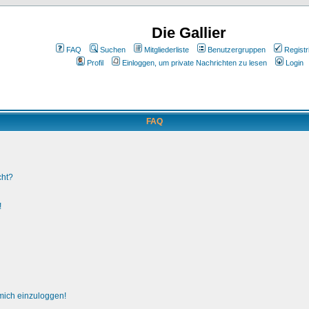
Die Gallier
FAQ
Suchen
Mitgliederliste
Benutzergruppen
Registr
Profil
Einloggen, um private Nachrichten zu lesen
Login
FAQ
cht?
!
 mich einzuloggen!