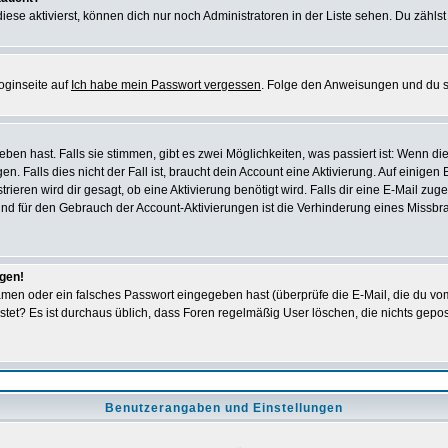
iese aktivierst, können dich nur noch Administratoren in der Liste sehen. Du zählst
oginseite auf
Ich habe mein Passwort vergessen
. Folge den Anweisungen und du so
en hast. Falls sie stimmen, gibt es zwei Möglichkeiten, was passiert ist: Wenn 
 Falls dies nicht der Fall ist, braucht dein Account eine Aktivierung. Auf einigen
rieren wird dir gesagt, ob eine Aktivierung benötigt wird. Falls dir eine E-Mail zu
rund für den Gebrauch der Account-Aktivierungen ist die Verhinderung eines Missb
ggen!
men oder ein falsches Passwort eingegeben hast (überprüfe die E-Mail, die du vo
gepostet? Es ist durchaus üblich, dass Foren regelmäßig User löschen, die nichts ge
Benutzerangaben und Einstellungen