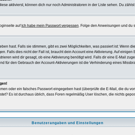
iese aktivierst, können dich nur noch Administratoren in der Liste sehen. Du zählst
oginseite auf
Ich habe mein Passwort vergessen
. Folge den Anweisungen und du so
en hast. Falls sie stimmen, gibt es zwei Möglichkeiten, was passiert ist: Wenn 
 Falls dies nicht der Fall ist, braucht dein Account eine Aktivierung. Auf einigen
rieren wird dir gesagt, ob eine Aktivierung benötigt wird. Falls dir eine E-Mail zu
rund für den Gebrauch der Account-Aktivierungen ist die Verhinderung eines Missb
ggen!
men oder ein falsches Passwort eingegeben hast (überprüfe die E-Mail, die du vo
gepostet? Es ist durchaus üblich, dass Foren regelmäßig User löschen, die nichts ge
Benutzerangaben und Einstellungen