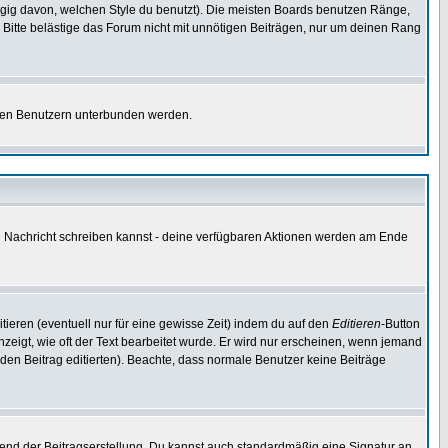
gig davon, welchen Style du benutzt). Die meisten Boards benutzen Ränge,
Bitte belästige das Forum nicht mit unnötigen Beiträgen, nur um deinen Rang
nnten Benutzern unterbunden werden.
ine Nachricht schreiben kannst - deine verfügbaren Aktionen werden am Ende
tieren (eventuell nur für eine gewisse Zeit) indem du auf den
Editieren
-Button
anzeigt, wie oft der Text bearbeitet wurde. Er wird nur erscheinen, wenn jemand
ie den Beitrag editierten). Beachte, dass normale Benutzer keine Beiträge
end der Beitragserstellung. Du kannst auch standardmäßig eine Signatur an