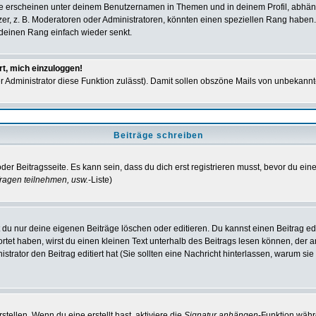
e erscheinen unter deinem Benutzernamen in Themen und in deinem Profil, abhän
r, z. B. Moderatoren oder Administratoren, könnten einen speziellen Rang haben. 
r deinen Rang einfach wieder senkt.
rt, mich einzuloggen!
der Administrator diese Funktion zulässt). Damit sollen obszöne Mails von unbeka
Beiträge schreiben
der Beitragsseite. Es kann sein, dass du dich erst registrieren musst, bevor du e
ragen teilnehmen, usw.
-Liste)
du nur deine eigenen Beiträge löschen oder editieren. Du kannst einen Beitrag edi
ortet haben, wirst du einen kleinen Text unterhalb des Beitrags lesen können, der 
nistrator den Beitrag editiert hat (Sie sollten eine Nachricht hinterlassen, warum s
tellen. Wenn du eine erstellt hast, aktiviere die
Signatur anhängen
-Funktion währ