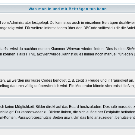
Was man in und mit Beiträgen tun kann
vom Administrator festgelegt. Du kannst es auch in einzelnen Beiträgen deaktivie
angezeigt wird. Für weitere Informationen über den BBCode solltest du dir die Anle
darfst, wirst du nachher nur ein Klammer-Wirrwarr wieder finden. Dies ist eine
Sich
können. Falls HTML aktiviert wurde, kannst du es immer noch manuell für jeden 
n. Es werden nur kurze Codes benötigt, z. B. zeigt :) Freude und :( Traurigkeit an
Beitrag dadurch völlig unübersichtlich wird. Ein Moderator könnte sich entschließen
noch keine Möglichkeit, Bilder direkt auf das Board hochzuladen. Deshalb musst du 
inbild.gif. Du kannst weder zu Bildern linken, die sich auf deiner Festplatte befind
Mail-Konten, Passwort-geschützte Seiten usw). Um das Bild anzuzeigen, benutze en