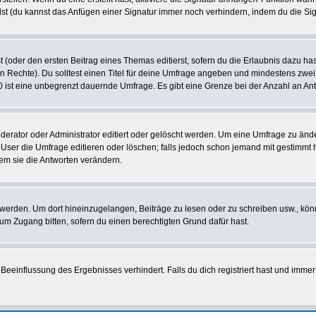
st (du kannst das Anfügen einer Signatur immer noch verhindern, indem du die Sig
 (oder den ersten Beitrag eines Themas editierst, sofern du die Erlaubnis dazu hast
chen Rechte). Du solltest einen Titel für deine Umfrage angeben und mindestens zw
 0 ist eine unbegrenzt dauernde Umfrage. Es gibt eine Grenze bei der Anzahl an Antw
ator oder Administrator editiert oder gelöscht werden. Um eine Umfrage zu änder
r die Umfrage editieren oder löschen; falls jedoch schon jemand mit gestimmt ha
em sie die Antworten verändern.
rden. Um dort hineinzugelangen, Beiträge zu lesen oder zu schreiben usw., könn
 um Zugang bitten, sofern du einen berechtigten Grund dafür hast.
einflussung des Ergebnisses verhindert. Falls du dich registriert hast und immer 