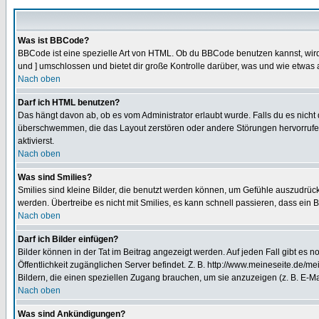
Was ist BBCode?
BBCode ist eine spezielle Art von HTML. Ob du BBCode benutzen kannst, wird 
und ] umschlossen und bietet dir große Kontrolle darüber, was und wie etwas 
Nach oben
Darf ich HTML benutzen?
Das hängt davon ab, ob es vom Administrator erlaubt wurde. Falls du es nicht 
überschwemmen, die das Layout zerstören oder andere Störungen hervorrufen 
aktivierst.
Nach oben
Was sind Smilies?
Smilies sind kleine Bilder, die benutzt werden können, um Gefühle auszudrücke
werden. Übertreibe es nicht mit Smilies, es kann schnell passieren, dass ein 
Nach oben
Darf ich Bilder einfügen?
Bilder können in der Tat im Beitrag angezeigt werden. Auf jeden Fall gibt es 
Öffentlichkeit zugänglichen Server befindet. Z. B. http://www.meineseite.de/me
Bildern, die einen speziellen Zugang brauchen, um sie anzuzeigen (z. B. E-
Nach oben
Was sind Ankündigungen?