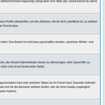
 Bildschirmrand angezeigt, hängt aber vom Style ab). Damit kannst du deine
nes Profils überprüfen, um die Zeitzone, die für dich zutreffend ist, zu wählen.
uter Grund dazu.
 steht. Das Board ist nicht dazu geschaffen worden, zwischen Winter- und
rsuche, den Board-Administrator davon zu überzeugen, dein Sprachfile zu
e (Der Link ist am Ende jeder Seite)
 geschrieben hast oder welchen Status du im Forum hast. Darunter befindet
aubt und ob die Benutzer wählen dürfen, wie sie ihren Avatar zugänglich
guten haben).