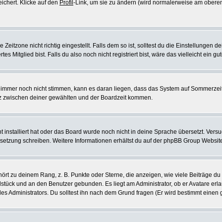
eichert. Klicke auf den
Profil
-Link, um sie zu ändern (wird normalerweise am oberen
itzone nicht richtig eingestellt. Falls dem so ist, solltest du die Einstellungen dei
es Mitglied bist. Falls du also noch nicht registriert bist, wäre das vielleicht ein g
en immer noch nicht stimmen, kann es daran liegen, dass das System auf Sommerzeit
z zwischen deiner gewählten und der Boardzeit kommen.
ht installiert hat oder das Board wurde noch nicht in deine Sprache übersetzt. Ve
Übersetzung schreiben. Weitere Informationen erhältst du auf der phpBB Group Websit
rt zu deinem Rang, z. B. Punkte oder Sterne, die anzeigen, wie viele Beiträge du
elstück und an den Benutzer gebunden. Es liegt am Administrator, ob er Avatare erl
s Administrators. Du solltest ihn nach dem Grund fragen (Er wird bestimmt einen 