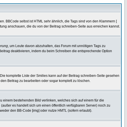
ren. BBCode selbst ist HTML sehr ähnlich, die Tags sind von den Klammern [
itung anschauen, die du von der Beitrag schreiben-Seite aus erreichen kannst.
erung
, um Leute davon abzuhalten, das Forum mit unnötigen Tags zu
Beitrag deaktivieren, indem du beim Schreiben die entsprechende Option
. Die komplette Liste der Smilies kann auf der Beitrag schreiben-Seite gesehen
, den Beitrag zu bearbeiten oder sogar komplett zu löschen.
zu einem bestehenden Bild verlinken, welches sich auf einem für die
en (außer es handelt sich um einen öffentlich verfügbaren Server) noch zu
tweder den BB-Code [img] oder nutze HMTL (sofern erlaubt).