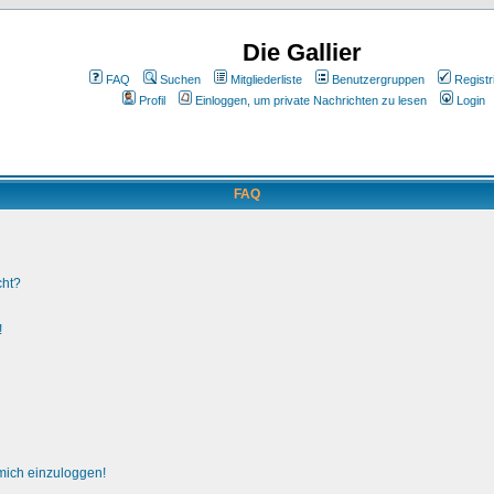
Die Gallier
FAQ
Suchen
Mitgliederliste
Benutzergruppen
Registr
Profil
Einloggen, um private Nachrichten zu lesen
Login
FAQ
cht?
!
 mich einzuloggen!