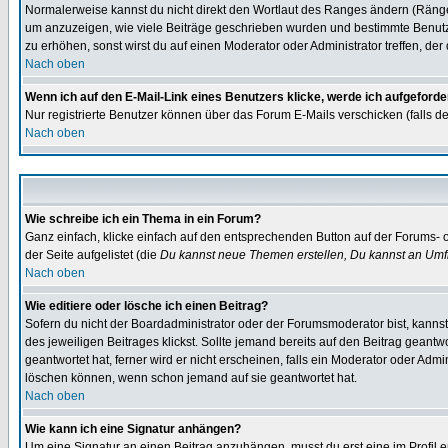
Normalerweise kannst du nicht direkt den Wortlaut des Ranges ändern (Räng
um anzuzeigen, wie viele Beiträge geschrieben wurden und bestimmte Benutze
zu erhöhen, sonst wirst du auf einen Moderator oder Administrator treffen, de
Nach oben
Wenn ich auf den E-Mail-Link eines Benutzers klicke, werde ich aufgeforde
Nur registrierte Benutzer können über das Forum E-Mails verschicken (falls 
Nach oben
Wie schreibe ich ein Thema in ein Forum?
Ganz einfach, klicke einfach auf den entsprechenden Button auf der Forums- o
der Seite aufgelistet (die
Du kannst neue Themen erstellen, Du kannst an Umf
Nach oben
Wie editiere oder lösche ich einen Beitrag?
Sofern du nicht der Boardadministrator oder der Forumsmoderator bist, kannst 
des jeweiligen Beitrages klickst. Sollte jemand bereits auf den Beitrag geantw
geantwortet hat, ferner wird er nicht erscheinen, falls ein Moderator oder Admi
löschen können, wenn schon jemand auf sie geantwortet hat.
Nach oben
Wie kann ich eine Signatur anhängen?
Um eine Signatur an einen Beitrag anzuhängen, musst du erst eine im Profil ers