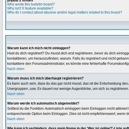
phpBB 2 Issues
Who wrote this bulletin board?
Why isn't X feature available?
Who do I contact about abusive and/or legal matters related to this board?
Warum kann ich mich nicht einloggen?
Hast du dich registriert? Du musst dich erst registrieren, bevor du dich ein
kontaktieren, um herauszufinden, warum. Falls du registriert und nicht gebann
kontaktiere den Forumsadministrator, es könnte eine fehlerhafte Forumskonfig
Nach oben
Warum muss ich mich überhaupt registrieren?
Es kann auch sein, dass du das gar nicht musst, das ist die Entscheidung des Ad
Usergruppen, usw. Es dauert nur wenige Augenblicke, um sich zu registrieren. D
Nach oben
Warum werde ich automatisch abgemeldet?
Solltest du die Funktion
Automatisch einloggen
beim Einloggen nicht aktiviert
entsprechende Option beim Einloggen. Dies ist nicht empfehlenswert, wenn du a
Nach oben
Wie kann ich verhindern, dass mein Name in der 'Wer ist online?'-Liste auf