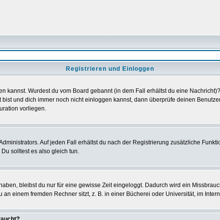
Registrieren und Einloggen
loggen kannst. Wurdest du vom Board gebannt (in dem Fall erhältst du eine Nachrich
t bist und dich immer noch nicht einloggen kannst, dann überprüfe deinen Benutzer
uration vorliegen.
ministrators. Auf jeden Fall erhältst du nach der Registrierung zusätzliche Funktion
u solltest es also gleich tun.
 haben, bleibst du nur für eine gewisse Zeit eingeloggt. Dadurch wird ein Missbrau
n einem fremden Rechner sitzt, z. B. in einer Bücherei oder Universität, im Intern
taucht?