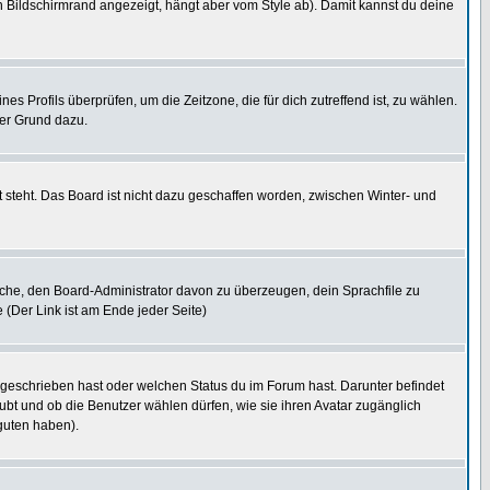
 Bildschirmrand angezeigt, hängt aber vom Style ab). Damit kannst du deine
nes Profils überprüfen, um die Zeitzone, die für dich zutreffend ist, zu wählen.
uter Grund dazu.
 steht. Das Board ist nicht dazu geschaffen worden, zwischen Winter- und
rsuche, den Board-Administrator davon zu überzeugen, dein Sprachfile zu
e (Der Link ist am Ende jeder Seite)
 geschrieben hast oder welchen Status du im Forum hast. Darunter befindet
aubt und ob die Benutzer wählen dürfen, wie sie ihren Avatar zugänglich
guten haben).