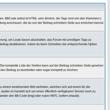
ren. BBCode selbst ist HTML sehr ähnlich, die Tags sind von den Klammern [
itung anschauen, die du von der Beitrag schreiben-Seite aus erreichen kannst.
erung
, um Leute davon abzuhalten, das Forum mit unnötigen Tags zu
Beitrag deaktivieren, indem du beim Schreiben die entsprechende Option
. Die komplette Liste der Smilies kann auf der Beitrag schreiben-Seite gesehen
, den Beitrag zu bearbeiten oder sogar komplett zu löschen.
zu einem bestehenden Bild verlinken, welches sich auf einem für die
en (außer es handelt sich um einen öffentlich verfügbaren Server) noch zu
tweder den BB-Code [img] oder nutze HMTL (sofern erlaubt).