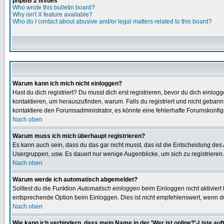
phpBB 2 Issues
Who wrote this bulletin board?
Why isn't X feature available?
Who do I contact about abusive and/or legal matters related to this board?
Warum kann ich mich nicht einloggen?
Hast du dich registriert? Du musst dich erst registrieren, bevor du dich ein
kontaktieren, um herauszufinden, warum. Falls du registriert und nicht gebann
kontaktiere den Forumsadministrator, es könnte eine fehlerhafte Forumskonfig
Nach oben
Warum muss ich mich überhaupt registrieren?
Es kann auch sein, dass du das gar nicht musst, das ist die Entscheidung des Ad
Usergruppen, usw. Es dauert nur wenige Augenblicke, um sich zu registrieren. D
Nach oben
Warum werde ich automatisch abgemeldet?
Solltest du die Funktion
Automatisch einloggen
beim Einloggen nicht aktiviert
entsprechende Option beim Einloggen. Dies ist nicht empfehlenswert, wenn du a
Nach oben
Wie kann ich verhindern, dass mein Name in der 'Wer ist online?'-Liste auf