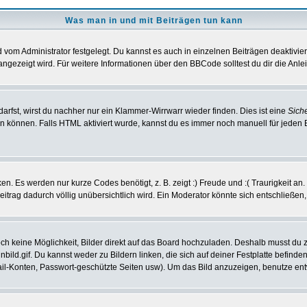
Was man in und mit Beiträgen tun kann
vom Administrator festgelegt. Du kannst es auch in einzelnen Beiträgen deaktivie
angezeigt wird. Für weitere Informationen über den BBCode solltest du dir die Anle
darfst, wirst du nachher nur ein Klammer-Wirrwarr wieder finden. Dies ist eine
Sich
können. Falls HTML aktiviert wurde, kannst du es immer noch manuell für jeden 
n. Es werden nur kurze Codes benötigt, z. B. zeigt :) Freude und :( Traurigkeit an
Beitrag dadurch völlig unübersichtlich wird. Ein Moderator könnte sich entschließen
noch keine Möglichkeit, Bilder direkt auf das Board hochzuladen. Deshalb musst du 
inbild.gif. Du kannst weder zu Bildern linken, die sich auf deiner Festplatte befind
Mail-Konten, Passwort-geschützte Seiten usw). Um das Bild anzuzeigen, benutze en