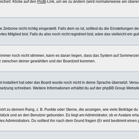
eichert. Klicke auf den
Profil
-Link, um sie zu ändern (wird normalerweise am oberen
itzone nicht richtig eingestellt. Falls dem so ist, solltest du die Einstellungen dei
es Mitglied bist. Falls du also noch nicht registriert bist, wäre das vielleicht ein g
en immer noch nicht stimmen, kann es daran liegen, dass das System auf Sommerzeit
z zwischen deiner gewählten und der Boardzeit kommen.
ht installiert hat oder das Board wurde noch nicht in deine Sprache übersetzt. Ve
Übersetzung schreiben. Weitere Informationen erhältst du auf der phpBB Group Websit
rt zu deinem Rang, z. B. Punkte oder Sterne, die anzeigen, wie viele Beiträge du
elstück und an den Benutzer gebunden. Es liegt am Administrator, ob er Avatare erl
s Administrators. Du solltest ihn nach dem Grund fragen (Er wird bestimmt einen 