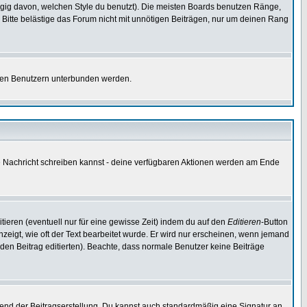
gig davon, welchen Style du benutzt). Die meisten Boards benutzen Ränge,
Bitte belästige das Forum nicht mit unnötigen Beiträgen, nur um deinen Rang
nnten Benutzern unterbunden werden.
ine Nachricht schreiben kannst - deine verfügbaren Aktionen werden am Ende
tieren (eventuell nur für eine gewisse Zeit) indem du auf den
Editieren
-Button
anzeigt, wie oft der Text bearbeitet wurde. Er wird nur erscheinen, wenn jemand
ie den Beitrag editierten). Beachte, dass normale Benutzer keine Beiträge
end der Beitragserstellung. Du kannst auch standardmäßig eine Signatur an