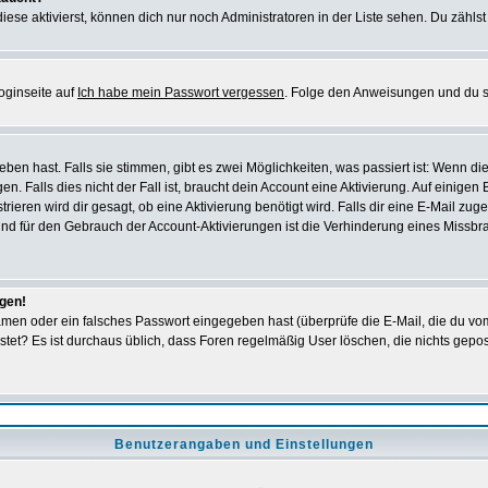
iese aktivierst, können dich nur noch Administratoren in der Liste sehen. Du zählst
oginseite auf
Ich habe mein Passwort vergessen
. Folge den Anweisungen und du so
en hast. Falls sie stimmen, gibt es zwei Möglichkeiten, was passiert ist: Wenn 
 Falls dies nicht der Fall ist, braucht dein Account eine Aktivierung. Auf einigen
rieren wird dir gesagt, ob eine Aktivierung benötigt wird. Falls dir eine E-Mail zu
rund für den Gebrauch der Account-Aktivierungen ist die Verhinderung eines Missb
ggen!
men oder ein falsches Passwort eingegeben hast (überprüfe die E-Mail, die du vo
gepostet? Es ist durchaus üblich, dass Foren regelmäßig User löschen, die nichts ge
Benutzerangaben und Einstellungen