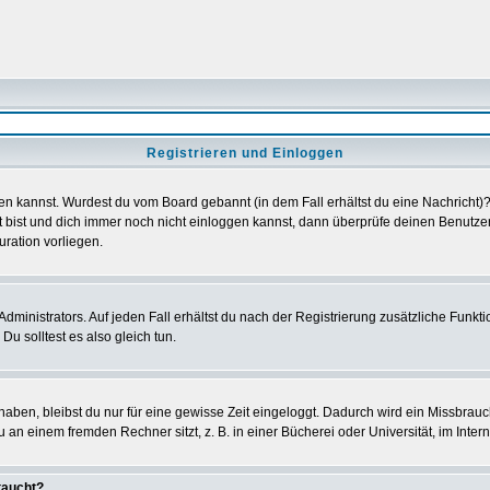
Registrieren und Einloggen
loggen kannst. Wurdest du vom Board gebannt (in dem Fall erhältst du eine Nachrich
t bist und dich immer noch nicht einloggen kannst, dann überprüfe deinen Benutzer
uration vorliegen.
ministrators. Auf jeden Fall erhältst du nach der Registrierung zusätzliche Funktion
u solltest es also gleich tun.
 haben, bleibst du nur für eine gewisse Zeit eingeloggt. Dadurch wird ein Missbrau
n einem fremden Rechner sitzt, z. B. in einer Bücherei oder Universität, im Intern
taucht?