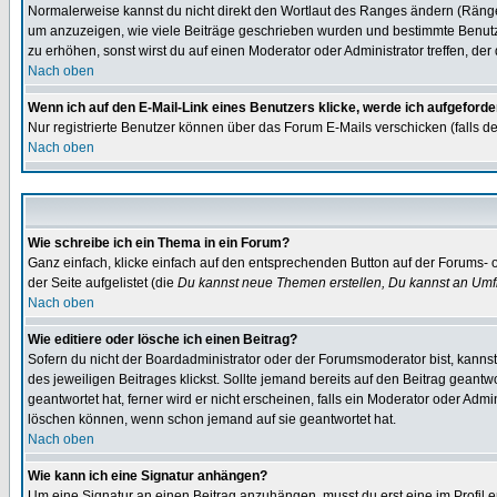
Normalerweise kannst du nicht direkt den Wortlaut des Ranges ändern (Räng
um anzuzeigen, wie viele Beiträge geschrieben wurden und bestimmte Benutze
zu erhöhen, sonst wirst du auf einen Moderator oder Administrator treffen, de
Nach oben
Wenn ich auf den E-Mail-Link eines Benutzers klicke, werde ich aufgeforde
Nur registrierte Benutzer können über das Forum E-Mails verschicken (falls 
Nach oben
Wie schreibe ich ein Thema in ein Forum?
Ganz einfach, klicke einfach auf den entsprechenden Button auf der Forums- o
der Seite aufgelistet (die
Du kannst neue Themen erstellen, Du kannst an Umf
Nach oben
Wie editiere oder lösche ich einen Beitrag?
Sofern du nicht der Boardadministrator oder der Forumsmoderator bist, kannst 
des jeweiligen Beitrages klickst. Sollte jemand bereits auf den Beitrag geantw
geantwortet hat, ferner wird er nicht erscheinen, falls ein Moderator oder Admi
löschen können, wenn schon jemand auf sie geantwortet hat.
Nach oben
Wie kann ich eine Signatur anhängen?
Um eine Signatur an einen Beitrag anzuhängen, musst du erst eine im Profil ers