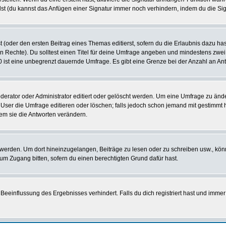
st (du kannst das Anfügen einer Signatur immer noch verhindern, indem du die Sig
 (oder den ersten Beitrag eines Themas editierst, sofern du die Erlaubnis dazu hast
chen Rechte). Du solltest einen Titel für deine Umfrage angeben und mindestens zw
 0 ist eine unbegrenzt dauernde Umfrage. Es gibt eine Grenze bei der Anzahl an Antw
ator oder Administrator editiert oder gelöscht werden. Um eine Umfrage zu änder
r die Umfrage editieren oder löschen; falls jedoch schon jemand mit gestimmt ha
em sie die Antworten verändern.
rden. Um dort hineinzugelangen, Beiträge zu lesen oder zu schreiben usw., könn
 um Zugang bitten, sofern du einen berechtigten Grund dafür hast.
einflussung des Ergebnisses verhindert. Falls du dich registriert hast und immer 