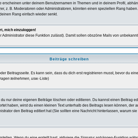
e erscheinen unter deinem Benutzernamen in Themen und in deinem Profil, abhän
r, z. B. Moderatoren oder Administratoren, könnten einen speziellen Rang haben. 
r deinen Rang einfach wieder senkt.
rt, mich einzuloggen!
der Administrator diese Funktion zulässt). Damit sollen obszöne Mails von unbeka
Beiträge schreiben
der Beitragsseite. Es kann sein, dass du dich erst registrieren musst, bevor du e
ragen teilnehmen, usw.
-Liste)
du nur deine eigenen Beiträge löschen oder editieren. Du kannst einen Beitrag edi
ortet haben, wirst du einen kleinen Text unterhalb des Beitrags lesen können, der 
nistrator den Beitrag editiert hat (Sie sollten eine Nachricht hinterlassen, warum s
tellen. Wenn du eine erstellt hast, aktiviere die
Signatur anhängen
-Funktion währ