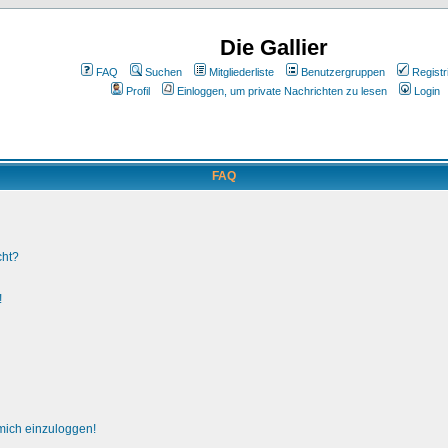
Die Gallier
FAQ
Suchen
Mitgliederliste
Benutzergruppen
Registr
Profil
Einloggen, um private Nachrichten zu lesen
Login
FAQ
cht?
!
 mich einzuloggen!