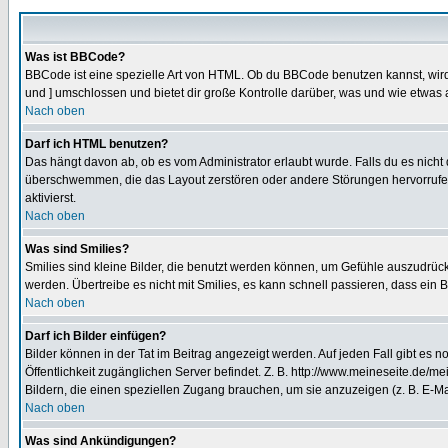
Was ist BBCode?
BBCode ist eine spezielle Art von HTML. Ob du BBCode benutzen kannst, wird 
und ] umschlossen und bietet dir große Kontrolle darüber, was und wie etwas 
Nach oben
Darf ich HTML benutzen?
Das hängt davon ab, ob es vom Administrator erlaubt wurde. Falls du es nicht 
überschwemmen, die das Layout zerstören oder andere Störungen hervorrufen 
aktivierst.
Nach oben
Was sind Smilies?
Smilies sind kleine Bilder, die benutzt werden können, um Gefühle auszudrücke
werden. Übertreibe es nicht mit Smilies, es kann schnell passieren, dass ein 
Nach oben
Darf ich Bilder einfügen?
Bilder können in der Tat im Beitrag angezeigt werden. Auf jeden Fall gibt es 
Öffentlichkeit zugänglichen Server befindet. Z. B. http://www.meineseite.de/me
Bildern, die einen speziellen Zugang brauchen, um sie anzuzeigen (z. B. E-
Nach oben
Was sind Ankündigungen?