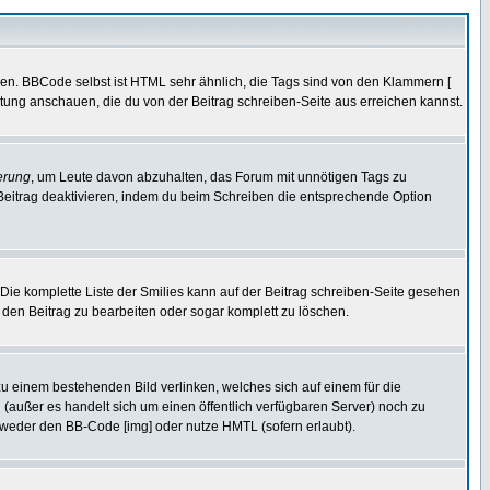
ren. BBCode selbst ist HTML sehr ähnlich, die Tags sind von den Klammern [
itung anschauen, die du von der Beitrag schreiben-Seite aus erreichen kannst.
erung
, um Leute davon abzuhalten, das Forum mit unnötigen Tags zu
Beitrag deaktivieren, indem du beim Schreiben die entsprechende Option
. Die komplette Liste der Smilies kann auf der Beitrag schreiben-Seite gesehen
, den Beitrag zu bearbeiten oder sogar komplett zu löschen.
zu einem bestehenden Bild verlinken, welches sich auf einem für die
en (außer es handelt sich um einen öffentlich verfügbaren Server) noch zu
tweder den BB-Code [img] oder nutze HMTL (sofern erlaubt).