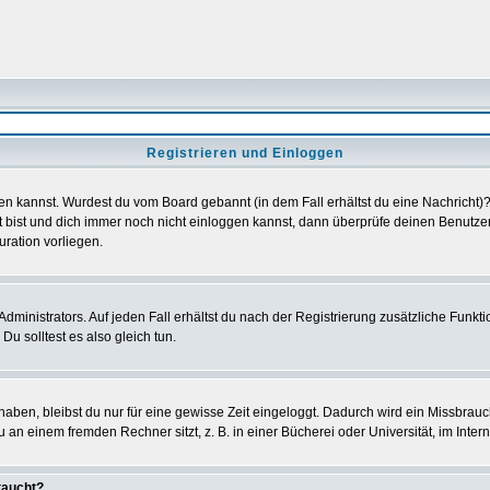
Registrieren und Einloggen
loggen kannst. Wurdest du vom Board gebannt (in dem Fall erhältst du eine Nachrich
t bist und dich immer noch nicht einloggen kannst, dann überprüfe deinen Benutzer
uration vorliegen.
ministrators. Auf jeden Fall erhältst du nach der Registrierung zusätzliche Funktion
u solltest es also gleich tun.
 haben, bleibst du nur für eine gewisse Zeit eingeloggt. Dadurch wird ein Missbrau
n einem fremden Rechner sitzt, z. B. in einer Bücherei oder Universität, im Intern
taucht?