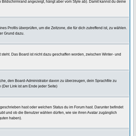
 Bildschirmrand angezeigt, hängt aber vom Style ab). Damit kannst du deine
nes Profils überprüfen, um die Zeitzone, die für dich zutreffend ist, zu wählen.
uter Grund dazu.
 steht. Das Board ist nicht dazu geschaffen worden, zwischen Winter- und
rsuche, den Board-Administrator davon zu überzeugen, dein Sprachfile zu
e (Der Link ist am Ende jeder Seite)
 geschrieben hast oder welchen Status du im Forum hast. Darunter befindet
aubt und ob die Benutzer wählen dürfen, wie sie ihren Avatar zugänglich
guten haben).