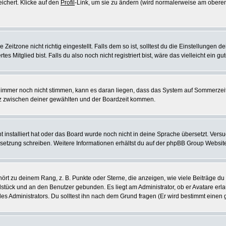
eichert. Klicke auf den
Profil
-Link, um sie zu ändern (wird normalerweise am oberen
itzone nicht richtig eingestellt. Falls dem so ist, solltest du die Einstellungen dei
es Mitglied bist. Falls du also noch nicht registriert bist, wäre das vielleicht ein g
en immer noch nicht stimmen, kann es daran liegen, dass das System auf Sommerzeit
z zwischen deiner gewählten und der Boardzeit kommen.
ht installiert hat oder das Board wurde noch nicht in deine Sprache übersetzt. Ve
Übersetzung schreiben. Weitere Informationen erhältst du auf der phpBB Group Websit
rt zu deinem Rang, z. B. Punkte oder Sterne, die anzeigen, wie viele Beiträge du
elstück und an den Benutzer gebunden. Es liegt am Administrator, ob er Avatare erl
s Administrators. Du solltest ihn nach dem Grund fragen (Er wird bestimmt einen 