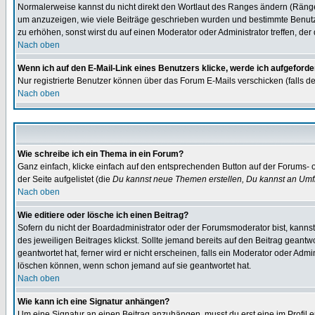
Normalerweise kannst du nicht direkt den Wortlaut des Ranges ändern (Räng
um anzuzeigen, wie viele Beiträge geschrieben wurden und bestimmte Benutze
zu erhöhen, sonst wirst du auf einen Moderator oder Administrator treffen, de
Nach oben
Wenn ich auf den E-Mail-Link eines Benutzers klicke, werde ich aufgeforde
Nur registrierte Benutzer können über das Forum E-Mails verschicken (falls 
Nach oben
Wie schreibe ich ein Thema in ein Forum?
Ganz einfach, klicke einfach auf den entsprechenden Button auf der Forums- o
der Seite aufgelistet (die
Du kannst neue Themen erstellen, Du kannst an Umf
Nach oben
Wie editiere oder lösche ich einen Beitrag?
Sofern du nicht der Boardadministrator oder der Forumsmoderator bist, kannst 
des jeweiligen Beitrages klickst. Sollte jemand bereits auf den Beitrag geantw
geantwortet hat, ferner wird er nicht erscheinen, falls ein Moderator oder Admi
löschen können, wenn schon jemand auf sie geantwortet hat.
Nach oben
Wie kann ich eine Signatur anhängen?
Um eine Signatur an einen Beitrag anzuhängen, musst du erst eine im Profil ers