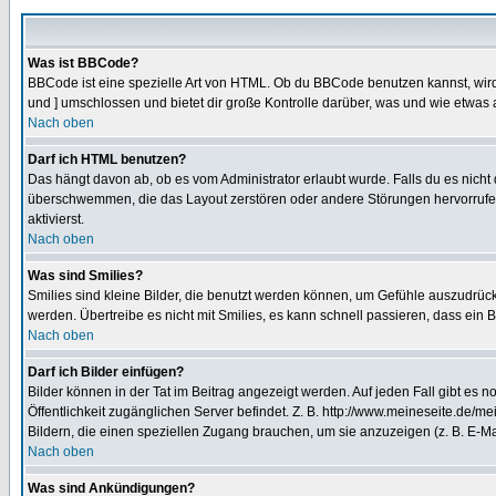
Was ist BBCode?
BBCode ist eine spezielle Art von HTML. Ob du BBCode benutzen kannst, wird 
und ] umschlossen und bietet dir große Kontrolle darüber, was und wie etwas 
Nach oben
Darf ich HTML benutzen?
Das hängt davon ab, ob es vom Administrator erlaubt wurde. Falls du es nicht 
überschwemmen, die das Layout zerstören oder andere Störungen hervorrufen 
aktivierst.
Nach oben
Was sind Smilies?
Smilies sind kleine Bilder, die benutzt werden können, um Gefühle auszudrücke
werden. Übertreibe es nicht mit Smilies, es kann schnell passieren, dass ein 
Nach oben
Darf ich Bilder einfügen?
Bilder können in der Tat im Beitrag angezeigt werden. Auf jeden Fall gibt es 
Öffentlichkeit zugänglichen Server befindet. Z. B. http://www.meineseite.de/me
Bildern, die einen speziellen Zugang brauchen, um sie anzuzeigen (z. B. E-
Nach oben
Was sind Ankündigungen?