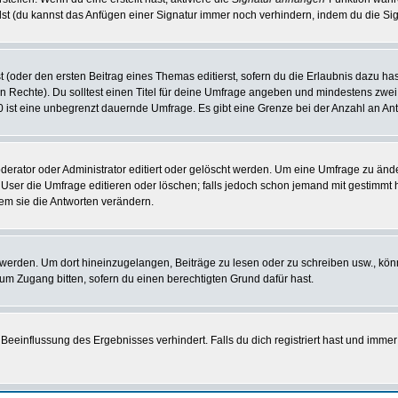
st (du kannst das Anfügen einer Signatur immer noch verhindern, indem du die Sig
 (oder den ersten Beitrag eines Themas editierst, sofern du die Erlaubnis dazu hast
chen Rechte). Du solltest einen Titel für deine Umfrage angeben und mindestens zw
 0 ist eine unbegrenzt dauernde Umfrage. Es gibt eine Grenze bei der Anzahl an Antw
ator oder Administrator editiert oder gelöscht werden. Um eine Umfrage zu änder
r die Umfrage editieren oder löschen; falls jedoch schon jemand mit gestimmt ha
em sie die Antworten verändern.
rden. Um dort hineinzugelangen, Beiträge zu lesen oder zu schreiben usw., könn
 um Zugang bitten, sofern du einen berechtigten Grund dafür hast.
einflussung des Ergebnisses verhindert. Falls du dich registriert hast und immer 