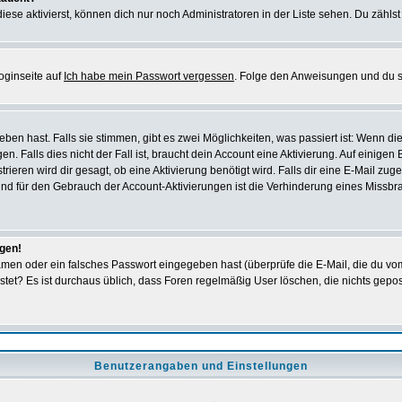
iese aktivierst, können dich nur noch Administratoren in der Liste sehen. Du zählst
oginseite auf
Ich habe mein Passwort vergessen
. Folge den Anweisungen und du so
en hast. Falls sie stimmen, gibt es zwei Möglichkeiten, was passiert ist: Wenn 
 Falls dies nicht der Fall ist, braucht dein Account eine Aktivierung. Auf einigen
rieren wird dir gesagt, ob eine Aktivierung benötigt wird. Falls dir eine E-Mail zu
rund für den Gebrauch der Account-Aktivierungen ist die Verhinderung eines Missb
ggen!
men oder ein falsches Passwort eingegeben hast (überprüfe die E-Mail, die du vo
gepostet? Es ist durchaus üblich, dass Foren regelmäßig User löschen, die nichts ge
Benutzerangaben und Einstellungen