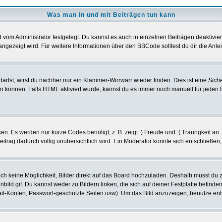
Was man in und mit Beiträgen tun kann
vom Administrator festgelegt. Du kannst es auch in einzelnen Beiträgen deaktivie
angezeigt wird. Für weitere Informationen über den BBCode solltest du dir die Anle
darfst, wirst du nachher nur ein Klammer-Wirrwarr wieder finden. Dies ist eine
Sich
können. Falls HTML aktiviert wurde, kannst du es immer noch manuell für jeden 
n. Es werden nur kurze Codes benötigt, z. B. zeigt :) Freude und :( Traurigkeit an
Beitrag dadurch völlig unübersichtlich wird. Ein Moderator könnte sich entschließen
noch keine Möglichkeit, Bilder direkt auf das Board hochzuladen. Deshalb musst du 
inbild.gif. Du kannst weder zu Bildern linken, die sich auf deiner Festplatte befind
Mail-Konten, Passwort-geschützte Seiten usw). Um das Bild anzuzeigen, benutze en