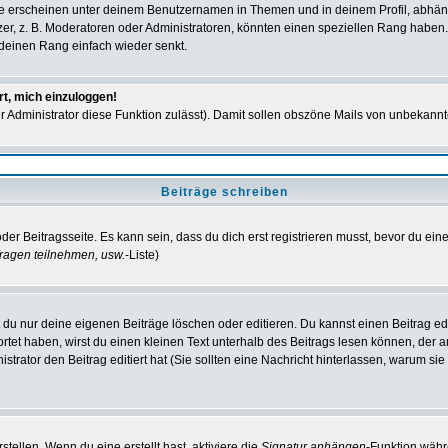
e erscheinen unter deinem Benutzernamen in Themen und in deinem Profil, abhän
r, z. B. Moderatoren oder Administratoren, könnten einen speziellen Rang haben. 
r deinen Rang einfach wieder senkt.
rt, mich einzuloggen!
der Administrator diese Funktion zulässt). Damit sollen obszöne Mails von unbeka
Beiträge schreiben
der Beitragsseite. Es kann sein, dass du dich erst registrieren musst, bevor du e
ragen teilnehmen, usw.
-Liste)
du nur deine eigenen Beiträge löschen oder editieren. Du kannst einen Beitrag edi
ortet haben, wirst du einen kleinen Text unterhalb des Beitrags lesen können, der 
nistrator den Beitrag editiert hat (Sie sollten eine Nachricht hinterlassen, warum s
tellen. Wenn du eine erstellt hast, aktiviere die
Signatur anhängen
-Funktion währ