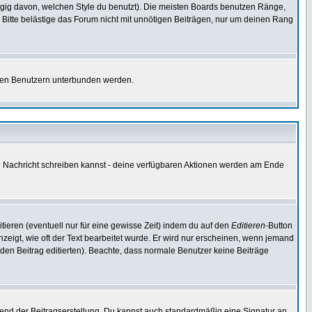
gig davon, welchen Style du benutzt). Die meisten Boards benutzen Ränge,
Bitte belästige das Forum nicht mit unnötigen Beiträgen, nur um deinen Rang
nnten Benutzern unterbunden werden.
ine Nachricht schreiben kannst - deine verfügbaren Aktionen werden am Ende
tieren (eventuell nur für eine gewisse Zeit) indem du auf den
Editieren
-Button
anzeigt, wie oft der Text bearbeitet wurde. Er wird nur erscheinen, wenn jemand
ie den Beitrag editierten). Beachte, dass normale Benutzer keine Beiträge
end der Beitragserstellung. Du kannst auch standardmäßig eine Signatur an