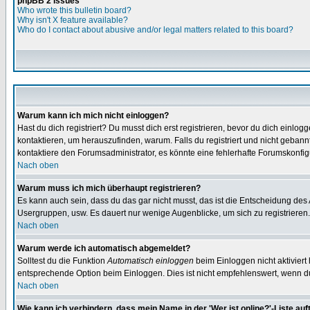
phpBB 2 Issues
Who wrote this bulletin board?
Why isn't X feature available?
Who do I contact about abusive and/or legal matters related to this board?
Warum kann ich mich nicht einloggen?
Hast du dich registriert? Du musst dich erst registrieren, bevor du dich ein
kontaktieren, um herauszufinden, warum. Falls du registriert und nicht gebann
kontaktiere den Forumsadministrator, es könnte eine fehlerhafte Forumskonfig
Nach oben
Warum muss ich mich überhaupt registrieren?
Es kann auch sein, dass du das gar nicht musst, das ist die Entscheidung des Ad
Usergruppen, usw. Es dauert nur wenige Augenblicke, um sich zu registrieren. D
Nach oben
Warum werde ich automatisch abgemeldet?
Solltest du die Funktion
Automatisch einloggen
beim Einloggen nicht aktiviert
entsprechende Option beim Einloggen. Dies ist nicht empfehlenswert, wenn du a
Nach oben
Wie kann ich verhindern, dass mein Name in der 'Wer ist online?'-Liste auf