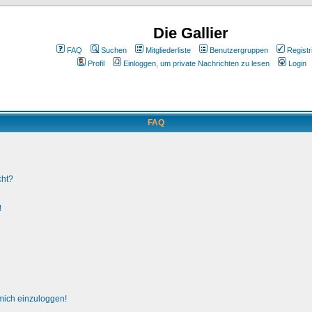
Die Gallier
FAQ
Suchen
Mitgliederliste
Benutzergruppen
Registr
Profil
Einloggen, um private Nachrichten zu lesen
Login
FAQ
cht?
!
 mich einzuloggen!