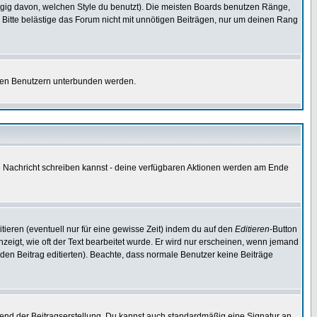
gig davon, welchen Style du benutzt). Die meisten Boards benutzen Ränge,
Bitte belästige das Forum nicht mit unnötigen Beiträgen, nur um deinen Rang
nnten Benutzern unterbunden werden.
ine Nachricht schreiben kannst - deine verfügbaren Aktionen werden am Ende
tieren (eventuell nur für eine gewisse Zeit) indem du auf den
Editieren
-Button
anzeigt, wie oft der Text bearbeitet wurde. Er wird nur erscheinen, wenn jemand
ie den Beitrag editierten). Beachte, dass normale Benutzer keine Beiträge
end der Beitragserstellung. Du kannst auch standardmäßig eine Signatur an