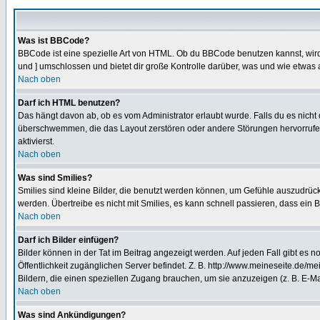
Was ist BBCode?
BBCode ist eine spezielle Art von HTML. Ob du BBCode benutzen kannst, wird 
und ] umschlossen und bietet dir große Kontrolle darüber, was und wie etwas 
Nach oben
Darf ich HTML benutzen?
Das hängt davon ab, ob es vom Administrator erlaubt wurde. Falls du es nicht 
überschwemmen, die das Layout zerstören oder andere Störungen hervorrufen 
aktivierst.
Nach oben
Was sind Smilies?
Smilies sind kleine Bilder, die benutzt werden können, um Gefühle auszudrücke
werden. Übertreibe es nicht mit Smilies, es kann schnell passieren, dass ein 
Nach oben
Darf ich Bilder einfügen?
Bilder können in der Tat im Beitrag angezeigt werden. Auf jeden Fall gibt es 
Öffentlichkeit zugänglichen Server befindet. Z. B. http://www.meineseite.de/me
Bildern, die einen speziellen Zugang brauchen, um sie anzuzeigen (z. B. E-
Nach oben
Was sind Ankündigungen?