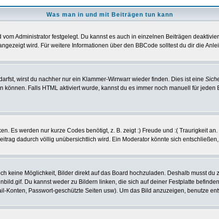
Was man in und mit Beiträgen tun kann
vom Administrator festgelegt. Du kannst es auch in einzelnen Beiträgen deaktivie
angezeigt wird. Für weitere Informationen über den BBCode solltest du dir die Anle
darfst, wirst du nachher nur ein Klammer-Wirrwarr wieder finden. Dies ist eine
Sich
können. Falls HTML aktiviert wurde, kannst du es immer noch manuell für jeden 
n. Es werden nur kurze Codes benötigt, z. B. zeigt :) Freude und :( Traurigkeit an
Beitrag dadurch völlig unübersichtlich wird. Ein Moderator könnte sich entschließen
noch keine Möglichkeit, Bilder direkt auf das Board hochzuladen. Deshalb musst du 
inbild.gif. Du kannst weder zu Bildern linken, die sich auf deiner Festplatte befind
Mail-Konten, Passwort-geschützte Seiten usw). Um das Bild anzuzeigen, benutze en