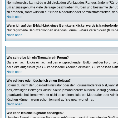
Normalerweise kannst du nicht direkt den Wortlaut des Ranges ändern (Räng
um anzuzeigen, wie viele Beiträge geschrieben wurden und bestimmte Benutze
zu erhöhen, sonst wirst du auf einen Moderator oder Administrator treffen, de
Nach oben
Wenn ich auf den E-Mail-Link eines Benutzers klicke, werde ich aufgeforde
Nur registrierte Benutzer können über das Forum E-Mails verschicken (falls 
Nach oben
Wie schreibe ich ein Thema in ein Forum?
Ganz einfach, klicke einfach auf den entsprechenden Button auf der Forums- o
der Seite aufgelistet (die
Du kannst neue Themen erstellen, Du kannst an Umf
Nach oben
Wie editiere oder lösche ich einen Beitrag?
Sofern du nicht der Boardadministrator oder der Forumsmoderator bist, kannst 
des jeweiligen Beitrages klickst. Sollte jemand bereits auf den Beitrag geantw
geantwortet hat, ferner wird er nicht erscheinen, falls ein Moderator oder Admi
löschen können, wenn schon jemand auf sie geantwortet hat.
Nach oben
Wie kann ich eine Signatur anhängen?
Um eine Signatur an einen Beitrag anzuhängen, musst du erst eine im Profil ers