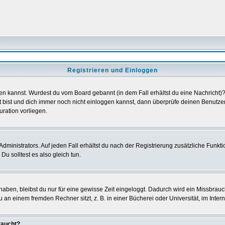
Registrieren und Einloggen
loggen kannst. Wurdest du vom Board gebannt (in dem Fall erhältst du eine Nachrich
t bist und dich immer noch nicht einloggen kannst, dann überprüfe deinen Benutzer
uration vorliegen.
ministrators. Auf jeden Fall erhältst du nach der Registrierung zusätzliche Funktion
u solltest es also gleich tun.
 haben, bleibst du nur für eine gewisse Zeit eingeloggt. Dadurch wird ein Missbrau
n einem fremden Rechner sitzt, z. B. in einer Bücherei oder Universität, im Intern
taucht?