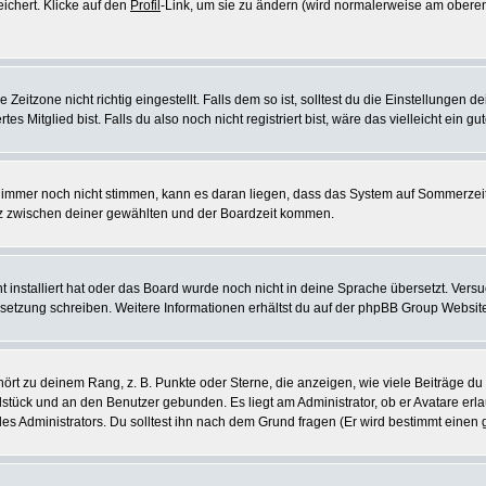
eichert. Klicke auf den
Profil
-Link, um sie zu ändern (wird normalerweise am oberen
itzone nicht richtig eingestellt. Falls dem so ist, solltest du die Einstellungen dei
es Mitglied bist. Falls du also noch nicht registriert bist, wäre das vielleicht ein g
en immer noch nicht stimmen, kann es daran liegen, dass das System auf Sommerzeit
z zwischen deiner gewählten und der Boardzeit kommen.
ht installiert hat oder das Board wurde noch nicht in deine Sprache übersetzt. Ve
Übersetzung schreiben. Weitere Informationen erhältst du auf der phpBB Group Websit
rt zu deinem Rang, z. B. Punkte oder Sterne, die anzeigen, wie viele Beiträge du
elstück und an den Benutzer gebunden. Es liegt am Administrator, ob er Avatare erl
s Administrators. Du solltest ihn nach dem Grund fragen (Er wird bestimmt einen 