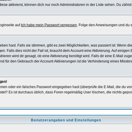
iese aktivierst, können dich nur noch Administratoren in der Liste sehen. Du zählst
oginseite auf
Ich habe mein Passwort vergessen
. Folge den Anweisungen und du so
en hast. Falls sie stimmen, gibt es zwei Möglichkeiten, was passiert ist: Wenn 
 Falls dies nicht der Fall ist, braucht dein Account eine Aktivierung. Auf einigen
rieren wird dir gesagt, ob eine Aktivierung benötigt wird. Falls dir eine E-Mail zu
rund für den Gebrauch der Account-Aktivierungen ist die Verhinderung eines Missb
ggen!
men oder ein falsches Passwort eingegeben hast (überprüfe die E-Mail, die du vo
gepostet? Es ist durchaus üblich, dass Foren regelmäßig User löschen, die nichts ge
Benutzerangaben und Einstellungen