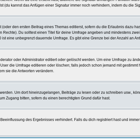
st (du kannst das Anfügen einer Signatur immer noch verhindern, indem du die Sig
 (oder den ersten Beitrag eines Themas editierst, sofern du die Erlaubnis dazu hast
chen Rechte). Du solltest einen Titel für deine Umfrage angeben und mindestens zw
 0 ist eine unbegrenzt dauernde Umfrage. Es gibt eine Grenze bei der Anzahl an Antw
ator oder Administrator editiert oder gelöscht werden. Um eine Umfrage zu änder
r die Umfrage editieren oder löschen; falls jedoch schon jemand mit gestimmt ha
em sie die Antworten verändern.
rden. Um dort hineinzugelangen, Beiträge zu lesen oder zu schreiben usw., könn
 um Zugang bitten, sofern du einen berechtigten Grund dafür hast.
einflussung des Ergebnisses verhindert. Falls du dich registriert hast und immer 