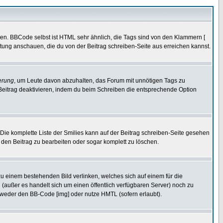
ren. BBCode selbst ist HTML sehr ähnlich, die Tags sind von den Klammern [
itung anschauen, die du von der Beitrag schreiben-Seite aus erreichen kannst.
erung
, um Leute davon abzuhalten, das Forum mit unnötigen Tags zu
Beitrag deaktivieren, indem du beim Schreiben die entsprechende Option
. Die komplette Liste der Smilies kann auf der Beitrag schreiben-Seite gesehen
, den Beitrag zu bearbeiten oder sogar komplett zu löschen.
zu einem bestehenden Bild verlinken, welches sich auf einem für die
en (außer es handelt sich um einen öffentlich verfügbaren Server) noch zu
tweder den BB-Code [img] oder nutze HMTL (sofern erlaubt).