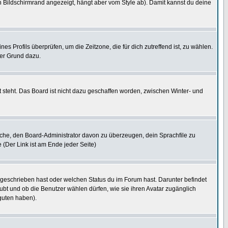
 Bildschirmrand angezeigt, hängt aber vom Style ab). Damit kannst du deine
nes Profils überprüfen, um die Zeitzone, die für dich zutreffend ist, zu wählen.
uter Grund dazu.
 steht. Das Board ist nicht dazu geschaffen worden, zwischen Winter- und
rsuche, den Board-Administrator davon zu überzeugen, dein Sprachfile zu
e (Der Link ist am Ende jeder Seite)
 geschrieben hast oder welchen Status du im Forum hast. Darunter befindet
aubt und ob die Benutzer wählen dürfen, wie sie ihren Avatar zugänglich
guten haben).