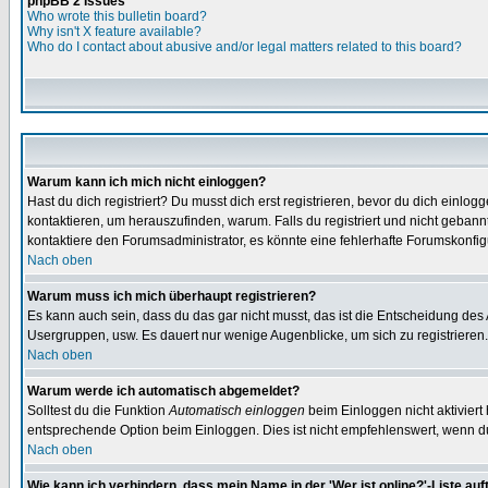
phpBB 2 Issues
Who wrote this bulletin board?
Why isn't X feature available?
Who do I contact about abusive and/or legal matters related to this board?
Warum kann ich mich nicht einloggen?
Hast du dich registriert? Du musst dich erst registrieren, bevor du dich ein
kontaktieren, um herauszufinden, warum. Falls du registriert und nicht gebann
kontaktiere den Forumsadministrator, es könnte eine fehlerhafte Forumskonfig
Nach oben
Warum muss ich mich überhaupt registrieren?
Es kann auch sein, dass du das gar nicht musst, das ist die Entscheidung des Ad
Usergruppen, usw. Es dauert nur wenige Augenblicke, um sich zu registrieren. D
Nach oben
Warum werde ich automatisch abgemeldet?
Solltest du die Funktion
Automatisch einloggen
beim Einloggen nicht aktiviert
entsprechende Option beim Einloggen. Dies ist nicht empfehlenswert, wenn du a
Nach oben
Wie kann ich verhindern, dass mein Name in der 'Wer ist online?'-Liste auf