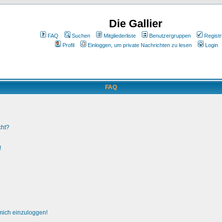
Die Gallier
FAQ
Suchen
Mitgliederliste
Benutzergruppen
Registr
Profil
Einloggen, um private Nachrichten zu lesen
Login
FAQ
cht?
!
 mich einzuloggen!