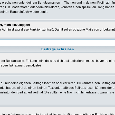
e erscheinen unter deinem Benutzernamen in Themen und in deinem Profil, abhän
r, z. B. Moderatoren oder Administratoren, könnten einen speziellen Rang haben. 
r deinen Rang einfach wieder senkt.
rt, mich einzuloggen!
der Administrator diese Funktion zulässt). Damit sollen obszöne Mails von unbeka
Beiträge schreiben
der Beitragsseite. Es kann sein, dass du dich erst registrieren musst, bevor du e
ragen teilnehmen, usw.
-Liste)
du nur deine eigenen Beiträge löschen oder editieren. Du kannst einen Beitrag edi
ortet haben, wirst du einen kleinen Text unterhalb des Beitrags lesen können, der 
nistrator den Beitrag editiert hat (Sie sollten eine Nachricht hinterlassen, warum s
tellen. Wenn du eine erstellt hast, aktiviere die
Signatur anhängen
-Funktion währ