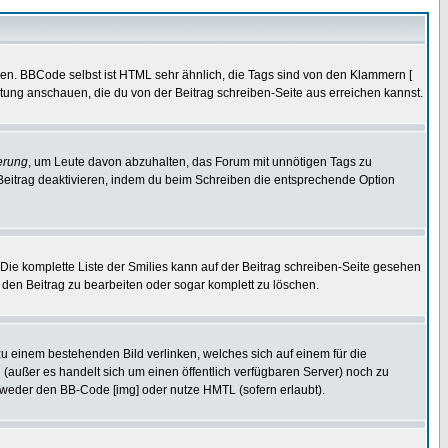
ren. BBCode selbst ist HTML sehr ähnlich, die Tags sind von den Klammern [
itung anschauen, die du von der Beitrag schreiben-Seite aus erreichen kannst.
erung
, um Leute davon abzuhalten, das Forum mit unnötigen Tags zu
Beitrag deaktivieren, indem du beim Schreiben die entsprechende Option
. Die komplette Liste der Smilies kann auf der Beitrag schreiben-Seite gesehen
, den Beitrag zu bearbeiten oder sogar komplett zu löschen.
zu einem bestehenden Bild verlinken, welches sich auf einem für die
en (außer es handelt sich um einen öffentlich verfügbaren Server) noch zu
tweder den BB-Code [img] oder nutze HMTL (sofern erlaubt).