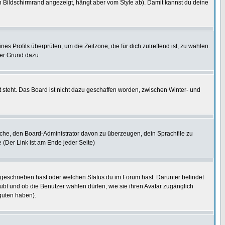
 Bildschirmrand angezeigt, hängt aber vom Style ab). Damit kannst du deine
nes Profils überprüfen, um die Zeitzone, die für dich zutreffend ist, zu wählen.
uter Grund dazu.
 steht. Das Board ist nicht dazu geschaffen worden, zwischen Winter- und
rsuche, den Board-Administrator davon zu überzeugen, dein Sprachfile zu
e (Der Link ist am Ende jeder Seite)
 geschrieben hast oder welchen Status du im Forum hast. Darunter befindet
aubt und ob die Benutzer wählen dürfen, wie sie ihren Avatar zugänglich
guten haben).