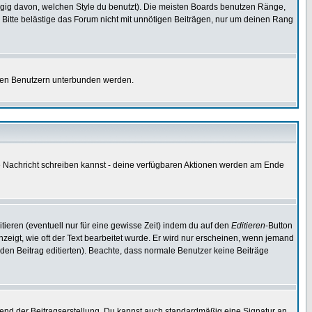
gig davon, welchen Style du benutzt). Die meisten Boards benutzen Ränge,
Bitte belästige das Forum nicht mit unnötigen Beiträgen, nur um deinen Rang
nnten Benutzern unterbunden werden.
ine Nachricht schreiben kannst - deine verfügbaren Aktionen werden am Ende
tieren (eventuell nur für eine gewisse Zeit) indem du auf den
Editieren
-Button
anzeigt, wie oft der Text bearbeitet wurde. Er wird nur erscheinen, wenn jemand
ie den Beitrag editierten). Beachte, dass normale Benutzer keine Beiträge
end der Beitragserstellung. Du kannst auch standardmäßig eine Signatur an