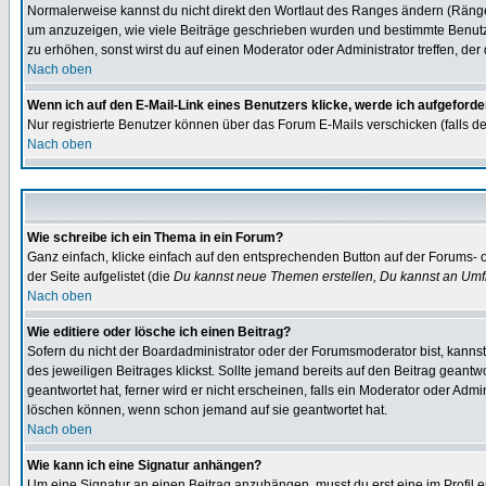
Normalerweise kannst du nicht direkt den Wortlaut des Ranges ändern (Räng
um anzuzeigen, wie viele Beiträge geschrieben wurden und bestimmte Benutze
zu erhöhen, sonst wirst du auf einen Moderator oder Administrator treffen, de
Nach oben
Wenn ich auf den E-Mail-Link eines Benutzers klicke, werde ich aufgeforde
Nur registrierte Benutzer können über das Forum E-Mails verschicken (falls 
Nach oben
Wie schreibe ich ein Thema in ein Forum?
Ganz einfach, klicke einfach auf den entsprechenden Button auf der Forums- o
der Seite aufgelistet (die
Du kannst neue Themen erstellen, Du kannst an Umf
Nach oben
Wie editiere oder lösche ich einen Beitrag?
Sofern du nicht der Boardadministrator oder der Forumsmoderator bist, kannst 
des jeweiligen Beitrages klickst. Sollte jemand bereits auf den Beitrag geantw
geantwortet hat, ferner wird er nicht erscheinen, falls ein Moderator oder Admi
löschen können, wenn schon jemand auf sie geantwortet hat.
Nach oben
Wie kann ich eine Signatur anhängen?
Um eine Signatur an einen Beitrag anzuhängen, musst du erst eine im Profil ers