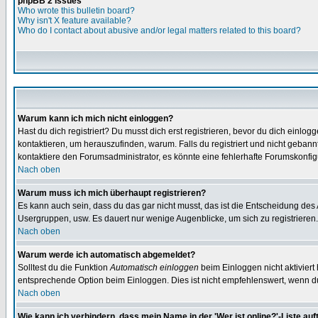
phpBB 2 Issues
Who wrote this bulletin board?
Why isn't X feature available?
Who do I contact about abusive and/or legal matters related to this board?
Warum kann ich mich nicht einloggen?
Hast du dich registriert? Du musst dich erst registrieren, bevor du dich ein
kontaktieren, um herauszufinden, warum. Falls du registriert und nicht gebann
kontaktiere den Forumsadministrator, es könnte eine fehlerhafte Forumskonfig
Nach oben
Warum muss ich mich überhaupt registrieren?
Es kann auch sein, dass du das gar nicht musst, das ist die Entscheidung des Ad
Usergruppen, usw. Es dauert nur wenige Augenblicke, um sich zu registrieren. D
Nach oben
Warum werde ich automatisch abgemeldet?
Solltest du die Funktion
Automatisch einloggen
beim Einloggen nicht aktiviert
entsprechende Option beim Einloggen. Dies ist nicht empfehlenswert, wenn du a
Nach oben
Wie kann ich verhindern, dass mein Name in der 'Wer ist online?'-Liste auf