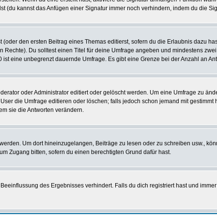
st (du kannst das Anfügen einer Signatur immer noch verhindern, indem du die Sig
 (oder den ersten Beitrag eines Themas editierst, sofern du die Erlaubnis dazu hast
chen Rechte). Du solltest einen Titel für deine Umfrage angeben und mindestens zw
 0 ist eine unbegrenzt dauernde Umfrage. Es gibt eine Grenze bei der Anzahl an Antw
ator oder Administrator editiert oder gelöscht werden. Um eine Umfrage zu änder
r die Umfrage editieren oder löschen; falls jedoch schon jemand mit gestimmt ha
em sie die Antworten verändern.
rden. Um dort hineinzugelangen, Beiträge zu lesen oder zu schreiben usw., könn
 um Zugang bitten, sofern du einen berechtigten Grund dafür hast.
einflussung des Ergebnisses verhindert. Falls du dich registriert hast und immer 