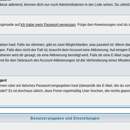
iese aktivierst, können dich nur noch Administratoren in der Liste sehen. Du zählst
oginseite auf
Ich habe mein Passwort vergessen
. Folge den Anweisungen und du so
en hast. Falls sie stimmen, gibt es zwei Möglichkeiten, was passiert ist: Wenn 
 Falls dies nicht der Fall ist, braucht dein Account eine Aktivierung. Auf einigen
rieren wird dir gesagt, ob eine Aktivierung benötigt wird. Falls dir eine E-Mail zu
rund für den Gebrauch der Account-Aktivierungen ist die Verhinderung eines Missb
ggen!
men oder ein falsches Passwort eingegeben hast (überprüfe die E-Mail, die du vo
gepostet? Es ist durchaus üblich, dass Foren regelmäßig User löschen, die nichts ge
Benutzerangaben und Einstellungen