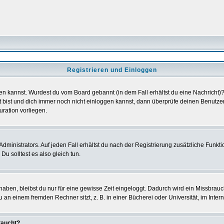
Registrieren und Einloggen
loggen kannst. Wurdest du vom Board gebannt (in dem Fall erhältst du eine Nachrich
t bist und dich immer noch nicht einloggen kannst, dann überprüfe deinen Benutzer
uration vorliegen.
ministrators. Auf jeden Fall erhältst du nach der Registrierung zusätzliche Funktion
u solltest es also gleich tun.
 haben, bleibst du nur für eine gewisse Zeit eingeloggt. Dadurch wird ein Missbrau
n einem fremden Rechner sitzt, z. B. in einer Bücherei oder Universität, im Intern
taucht?