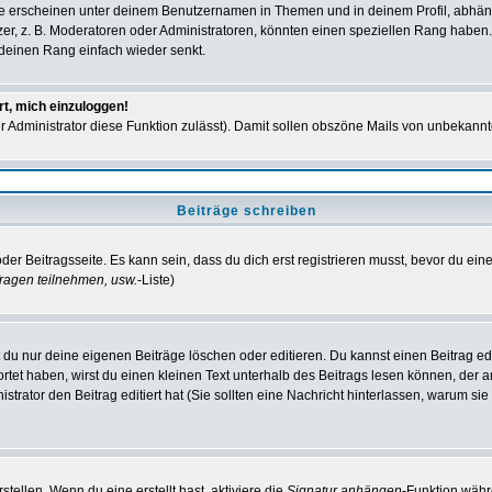
e erscheinen unter deinem Benutzernamen in Themen und in deinem Profil, abhän
r, z. B. Moderatoren oder Administratoren, könnten einen speziellen Rang haben. 
r deinen Rang einfach wieder senkt.
rt, mich einzuloggen!
der Administrator diese Funktion zulässt). Damit sollen obszöne Mails von unbeka
Beiträge schreiben
der Beitragsseite. Es kann sein, dass du dich erst registrieren musst, bevor du e
ragen teilnehmen, usw.
-Liste)
du nur deine eigenen Beiträge löschen oder editieren. Du kannst einen Beitrag edi
ortet haben, wirst du einen kleinen Text unterhalb des Beitrags lesen können, der 
nistrator den Beitrag editiert hat (Sie sollten eine Nachricht hinterlassen, warum s
tellen. Wenn du eine erstellt hast, aktiviere die
Signatur anhängen
-Funktion währ