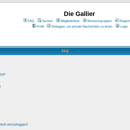
Die Gallier
FAQ
Suchen
Mitgliederliste
Benutzergruppen
Registr
Profil
Einloggen, um private Nachrichten zu lesen
Login
FAQ
cht?
!
 mich einzuloggen!