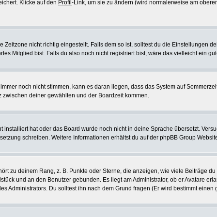
eichert. Klicke auf den
Profil
-Link, um sie zu ändern (wird normalerweise am oberen
itzone nicht richtig eingestellt. Falls dem so ist, solltest du die Einstellungen dei
es Mitglied bist. Falls du also noch nicht registriert bist, wäre das vielleicht ein g
en immer noch nicht stimmen, kann es daran liegen, dass das System auf Sommerzeit
z zwischen deiner gewählten und der Boardzeit kommen.
ht installiert hat oder das Board wurde noch nicht in deine Sprache übersetzt. Ve
Übersetzung schreiben. Weitere Informationen erhältst du auf der phpBB Group Websit
rt zu deinem Rang, z. B. Punkte oder Sterne, die anzeigen, wie viele Beiträge du
elstück und an den Benutzer gebunden. Es liegt am Administrator, ob er Avatare erl
s Administrators. Du solltest ihn nach dem Grund fragen (Er wird bestimmt einen 