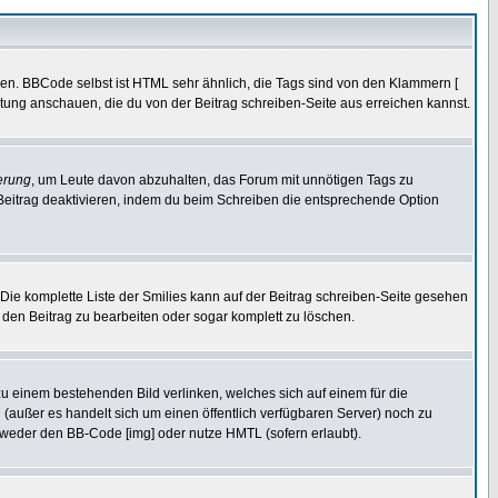
ren. BBCode selbst ist HTML sehr ähnlich, die Tags sind von den Klammern [
itung anschauen, die du von der Beitrag schreiben-Seite aus erreichen kannst.
erung
, um Leute davon abzuhalten, das Forum mit unnötigen Tags zu
Beitrag deaktivieren, indem du beim Schreiben die entsprechende Option
. Die komplette Liste der Smilies kann auf der Beitrag schreiben-Seite gesehen
, den Beitrag zu bearbeiten oder sogar komplett zu löschen.
zu einem bestehenden Bild verlinken, welches sich auf einem für die
en (außer es handelt sich um einen öffentlich verfügbaren Server) noch zu
tweder den BB-Code [img] oder nutze HMTL (sofern erlaubt).