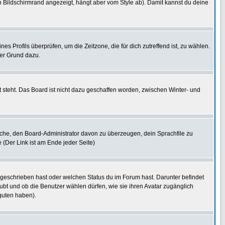
 Bildschirmrand angezeigt, hängt aber vom Style ab). Damit kannst du deine
nes Profils überprüfen, um die Zeitzone, die für dich zutreffend ist, zu wählen.
uter Grund dazu.
 steht. Das Board ist nicht dazu geschaffen worden, zwischen Winter- und
rsuche, den Board-Administrator davon zu überzeugen, dein Sprachfile zu
e (Der Link ist am Ende jeder Seite)
 geschrieben hast oder welchen Status du im Forum hast. Darunter befindet
aubt und ob die Benutzer wählen dürfen, wie sie ihren Avatar zugänglich
guten haben).