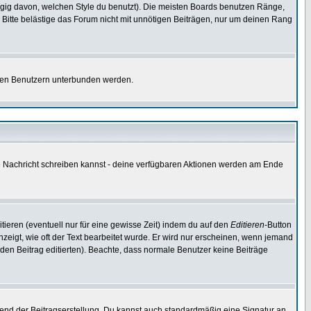
gig davon, welchen Style du benutzt). Die meisten Boards benutzen Ränge,
Bitte belästige das Forum nicht mit unnötigen Beiträgen, nur um deinen Rang
nnten Benutzern unterbunden werden.
ine Nachricht schreiben kannst - deine verfügbaren Aktionen werden am Ende
tieren (eventuell nur für eine gewisse Zeit) indem du auf den
Editieren
-Button
anzeigt, wie oft der Text bearbeitet wurde. Er wird nur erscheinen, wenn jemand
ie den Beitrag editierten). Beachte, dass normale Benutzer keine Beiträge
end der Beitragserstellung. Du kannst auch standardmäßig eine Signatur an