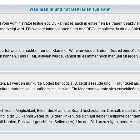
Was man in und mit Beiträgen tun kann
vom Administrator festgelegt. Du kannst es auch in einzelnen Beiträgen deaktivie
angezeigt wird. Für weitere Informationen über den BBCode solltest du dir die Anle
darfst, wirst du nachher nur ein Klammer-Wirrwarr wieder finden. Dies ist eine
Sich
können. Falls HTML aktiviert wurde, kannst du es immer noch manuell für jeden 
n. Es werden nur kurze Codes benötigt, z. B. zeigt :) Freude und :( Traurigkeit an
Beitrag dadurch völlig unübersichtlich wird. Ein Moderator könnte sich entschließen
noch keine Möglichkeit, Bilder direkt auf das Board hochzuladen. Deshalb musst du 
inbild.gif. Du kannst weder zu Bildern linken, die sich auf deiner Festplatte befind
Mail-Konten, Passwort-geschützte Seiten usw). Um das Bild anzuzeigen, benutze en