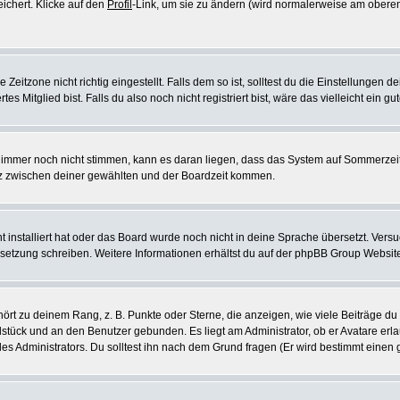
eichert. Klicke auf den
Profil
-Link, um sie zu ändern (wird normalerweise am oberen
itzone nicht richtig eingestellt. Falls dem so ist, solltest du die Einstellungen dei
es Mitglied bist. Falls du also noch nicht registriert bist, wäre das vielleicht ein g
en immer noch nicht stimmen, kann es daran liegen, dass das System auf Sommerzeit
z zwischen deiner gewählten und der Boardzeit kommen.
ht installiert hat oder das Board wurde noch nicht in deine Sprache übersetzt. Ve
Übersetzung schreiben. Weitere Informationen erhältst du auf der phpBB Group Websit
rt zu deinem Rang, z. B. Punkte oder Sterne, die anzeigen, wie viele Beiträge du
elstück und an den Benutzer gebunden. Es liegt am Administrator, ob er Avatare erl
s Administrators. Du solltest ihn nach dem Grund fragen (Er wird bestimmt einen 