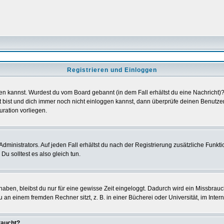
Registrieren und Einloggen
loggen kannst. Wurdest du vom Board gebannt (in dem Fall erhältst du eine Nachrich
t bist und dich immer noch nicht einloggen kannst, dann überprüfe deinen Benutzer
uration vorliegen.
ministrators. Auf jeden Fall erhältst du nach der Registrierung zusätzliche Funktion
u solltest es also gleich tun.
 haben, bleibst du nur für eine gewisse Zeit eingeloggt. Dadurch wird ein Missbrau
n einem fremden Rechner sitzt, z. B. in einer Bücherei oder Universität, im Intern
taucht?