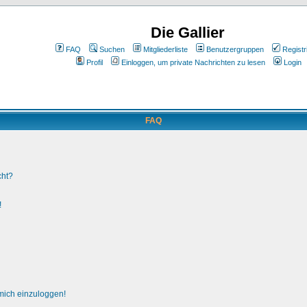
Die Gallier
FAQ
Suchen
Mitgliederliste
Benutzergruppen
Registr
Profil
Einloggen, um private Nachrichten zu lesen
Login
FAQ
cht?
!
 mich einzuloggen!