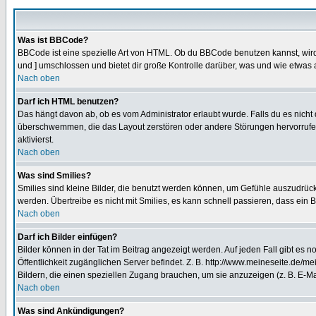
Was ist BBCode?
BBCode ist eine spezielle Art von HTML. Ob du BBCode benutzen kannst, wird 
und ] umschlossen und bietet dir große Kontrolle darüber, was und wie etwas 
Nach oben
Darf ich HTML benutzen?
Das hängt davon ab, ob es vom Administrator erlaubt wurde. Falls du es nicht 
überschwemmen, die das Layout zerstören oder andere Störungen hervorrufen 
aktivierst.
Nach oben
Was sind Smilies?
Smilies sind kleine Bilder, die benutzt werden können, um Gefühle auszudrücke
werden. Übertreibe es nicht mit Smilies, es kann schnell passieren, dass ein 
Nach oben
Darf ich Bilder einfügen?
Bilder können in der Tat im Beitrag angezeigt werden. Auf jeden Fall gibt es 
Öffentlichkeit zugänglichen Server befindet. Z. B. http://www.meineseite.de/me
Bildern, die einen speziellen Zugang brauchen, um sie anzuzeigen (z. B. E-
Nach oben
Was sind Ankündigungen?