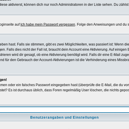
iese aktivierst, können dich nur noch Administratoren in der Liste sehen. Du zählst
oginseite auf
Ich habe mein Passwort vergessen
. Folge den Anweisungen und du so
en hast. Falls sie stimmen, gibt es zwei Möglichkeiten, was passiert ist: Wenn 
 Falls dies nicht der Fall ist, braucht dein Account eine Aktivierung. Auf einigen
rieren wird dir gesagt, ob eine Aktivierung benötigt wird. Falls dir eine E-Mail zu
rund für den Gebrauch der Account-Aktivierungen ist die Verhinderung eines Missb
ggen!
men oder ein falsches Passwort eingegeben hast (überprüfe die E-Mail, die du vo
gepostet? Es ist durchaus üblich, dass Foren regelmäßig User löschen, die nichts ge
Benutzerangaben und Einstellungen