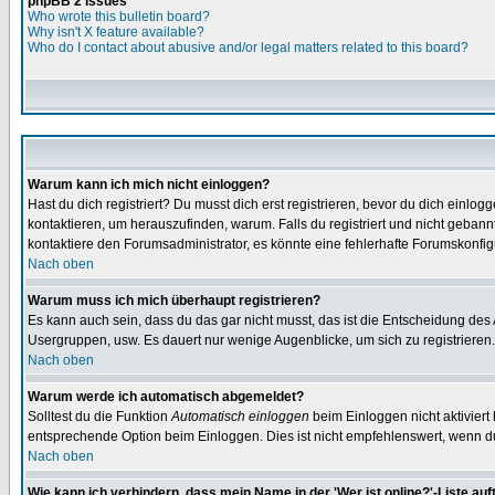
phpBB 2 Issues
Who wrote this bulletin board?
Why isn't X feature available?
Who do I contact about abusive and/or legal matters related to this board?
Warum kann ich mich nicht einloggen?
Hast du dich registriert? Du musst dich erst registrieren, bevor du dich ein
kontaktieren, um herauszufinden, warum. Falls du registriert und nicht gebann
kontaktiere den Forumsadministrator, es könnte eine fehlerhafte Forumskonfig
Nach oben
Warum muss ich mich überhaupt registrieren?
Es kann auch sein, dass du das gar nicht musst, das ist die Entscheidung des Ad
Usergruppen, usw. Es dauert nur wenige Augenblicke, um sich zu registrieren. D
Nach oben
Warum werde ich automatisch abgemeldet?
Solltest du die Funktion
Automatisch einloggen
beim Einloggen nicht aktiviert
entsprechende Option beim Einloggen. Dies ist nicht empfehlenswert, wenn du a
Nach oben
Wie kann ich verhindern, dass mein Name in der 'Wer ist online?'-Liste auf