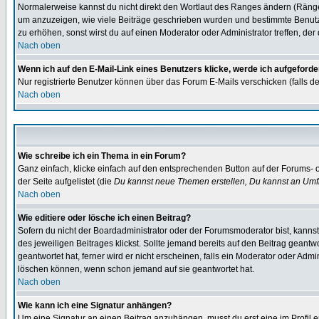
Normalerweise kannst du nicht direkt den Wortlaut des Ranges ändern (Räng
um anzuzeigen, wie viele Beiträge geschrieben wurden und bestimmte Benutze
zu erhöhen, sonst wirst du auf einen Moderator oder Administrator treffen, de
Nach oben
Wenn ich auf den E-Mail-Link eines Benutzers klicke, werde ich aufgeforde
Nur registrierte Benutzer können über das Forum E-Mails verschicken (falls 
Nach oben
Wie schreibe ich ein Thema in ein Forum?
Ganz einfach, klicke einfach auf den entsprechenden Button auf der Forums- o
der Seite aufgelistet (die
Du kannst neue Themen erstellen, Du kannst an Umf
Nach oben
Wie editiere oder lösche ich einen Beitrag?
Sofern du nicht der Boardadministrator oder der Forumsmoderator bist, kannst 
des jeweiligen Beitrages klickst. Sollte jemand bereits auf den Beitrag geantw
geantwortet hat, ferner wird er nicht erscheinen, falls ein Moderator oder Admi
löschen können, wenn schon jemand auf sie geantwortet hat.
Nach oben
Wie kann ich eine Signatur anhängen?
Um eine Signatur an einen Beitrag anzuhängen, musst du erst eine im Profil ers