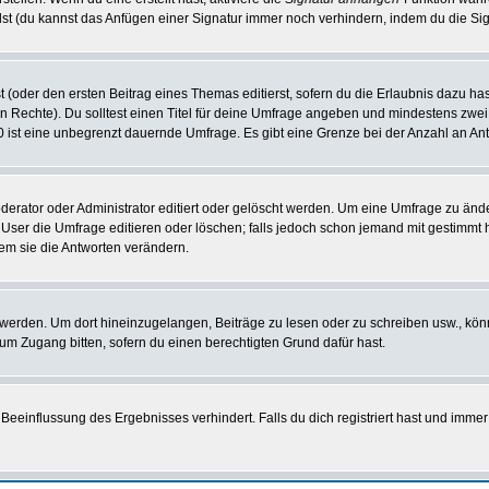
st (du kannst das Anfügen einer Signatur immer noch verhindern, indem du die Sig
 (oder den ersten Beitrag eines Themas editierst, sofern du die Erlaubnis dazu hast
chen Rechte). Du solltest einen Titel für deine Umfrage angeben und mindestens zw
 0 ist eine unbegrenzt dauernde Umfrage. Es gibt eine Grenze bei der Anzahl an Antw
ator oder Administrator editiert oder gelöscht werden. Um eine Umfrage zu änder
r die Umfrage editieren oder löschen; falls jedoch schon jemand mit gestimmt ha
em sie die Antworten verändern.
rden. Um dort hineinzugelangen, Beiträge zu lesen oder zu schreiben usw., könn
 um Zugang bitten, sofern du einen berechtigten Grund dafür hast.
einflussung des Ergebnisses verhindert. Falls du dich registriert hast und immer 