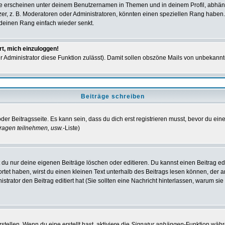
e erscheinen unter deinem Benutzernamen in Themen und in deinem Profil, abhän
r, z. B. Moderatoren oder Administratoren, könnten einen speziellen Rang haben. 
r deinen Rang einfach wieder senkt.
rt, mich einzuloggen!
der Administrator diese Funktion zulässt). Damit sollen obszöne Mails von unbeka
Beiträge schreiben
der Beitragsseite. Es kann sein, dass du dich erst registrieren musst, bevor du e
ragen teilnehmen, usw.
-Liste)
du nur deine eigenen Beiträge löschen oder editieren. Du kannst einen Beitrag edi
ortet haben, wirst du einen kleinen Text unterhalb des Beitrags lesen können, der 
nistrator den Beitrag editiert hat (Sie sollten eine Nachricht hinterlassen, warum s
tellen. Wenn du eine erstellt hast, aktiviere die
Signatur anhängen
-Funktion währ