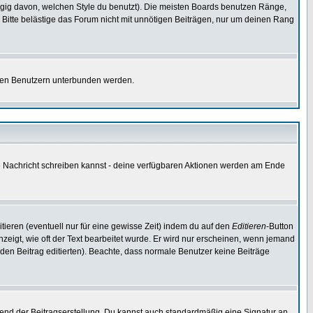
gig davon, welchen Style du benutzt). Die meisten Boards benutzen Ränge,
Bitte belästige das Forum nicht mit unnötigen Beiträgen, nur um deinen Rang
nnten Benutzern unterbunden werden.
ine Nachricht schreiben kannst - deine verfügbaren Aktionen werden am Ende
tieren (eventuell nur für eine gewisse Zeit) indem du auf den
Editieren
-Button
anzeigt, wie oft der Text bearbeitet wurde. Er wird nur erscheinen, wenn jemand
ie den Beitrag editierten). Beachte, dass normale Benutzer keine Beiträge
end der Beitragserstellung. Du kannst auch standardmäßig eine Signatur an