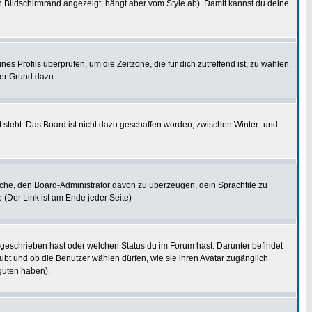
 Bildschirmrand angezeigt, hängt aber vom Style ab). Damit kannst du deine
nes Profils überprüfen, um die Zeitzone, die für dich zutreffend ist, zu wählen.
uter Grund dazu.
 steht. Das Board ist nicht dazu geschaffen worden, zwischen Winter- und
rsuche, den Board-Administrator davon zu überzeugen, dein Sprachfile zu
e (Der Link ist am Ende jeder Seite)
 geschrieben hast oder welchen Status du im Forum hast. Darunter befindet
aubt und ob die Benutzer wählen dürfen, wie sie ihren Avatar zugänglich
guten haben).