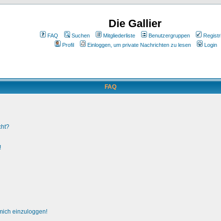
Die Gallier
FAQ
Suchen
Mitgliederliste
Benutzergruppen
Registr
Profil
Einloggen, um private Nachrichten zu lesen
Login
FAQ
cht?
!
 mich einzuloggen!