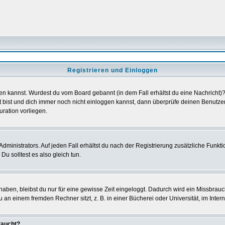
Registrieren und Einloggen
loggen kannst. Wurdest du vom Board gebannt (in dem Fall erhältst du eine Nachrich
t bist und dich immer noch nicht einloggen kannst, dann überprüfe deinen Benutzer
uration vorliegen.
ministrators. Auf jeden Fall erhältst du nach der Registrierung zusätzliche Funktion
u solltest es also gleich tun.
 haben, bleibst du nur für eine gewisse Zeit eingeloggt. Dadurch wird ein Missbrau
n einem fremden Rechner sitzt, z. B. in einer Bücherei oder Universität, im Intern
taucht?