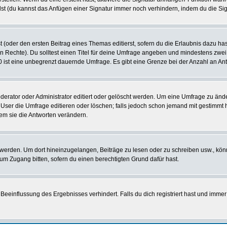
st (du kannst das Anfügen einer Signatur immer noch verhindern, indem du die Sig
 (oder den ersten Beitrag eines Themas editierst, sofern du die Erlaubnis dazu hast
chen Rechte). Du solltest einen Titel für deine Umfrage angeben und mindestens zw
 0 ist eine unbegrenzt dauernde Umfrage. Es gibt eine Grenze bei der Anzahl an Antw
ator oder Administrator editiert oder gelöscht werden. Um eine Umfrage zu änder
r die Umfrage editieren oder löschen; falls jedoch schon jemand mit gestimmt ha
em sie die Antworten verändern.
rden. Um dort hineinzugelangen, Beiträge zu lesen oder zu schreiben usw., könn
 um Zugang bitten, sofern du einen berechtigten Grund dafür hast.
einflussung des Ergebnisses verhindert. Falls du dich registriert hast und immer 