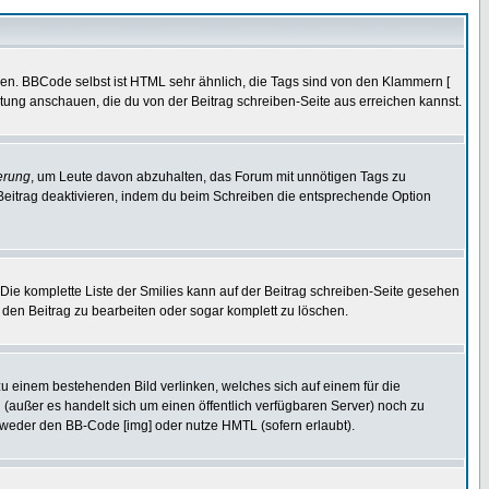
ren. BBCode selbst ist HTML sehr ähnlich, die Tags sind von den Klammern [
itung anschauen, die du von der Beitrag schreiben-Seite aus erreichen kannst.
erung
, um Leute davon abzuhalten, das Forum mit unnötigen Tags zu
Beitrag deaktivieren, indem du beim Schreiben die entsprechende Option
. Die komplette Liste der Smilies kann auf der Beitrag schreiben-Seite gesehen
, den Beitrag zu bearbeiten oder sogar komplett zu löschen.
zu einem bestehenden Bild verlinken, welches sich auf einem für die
en (außer es handelt sich um einen öffentlich verfügbaren Server) noch zu
tweder den BB-Code [img] oder nutze HMTL (sofern erlaubt).