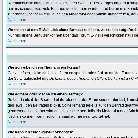
Normalerweise kannst du nicht direkt den Wortlaut des Ranges ändern (Räng
um anzuzeigen, wie viele Beiträge geschrieben wurden und bestimmte Benutze
zu erhöhen, sonst wirst du auf einen Moderator oder Administrator treffen, de
Nach oben
Wenn ich auf den E-Mail-Link eines Benutzers klicke, werde ich aufgeforde
Nur registrierte Benutzer können über das Forum E-Mails verschicken (falls 
Nach oben
Wie schreibe ich ein Thema in ein Forum?
Ganz einfach, klicke einfach auf den entsprechenden Button auf der Forums- o
der Seite aufgelistet (die
Du kannst neue Themen erstellen, Du kannst an Umf
Nach oben
Wie editiere oder lösche ich einen Beitrag?
Sofern du nicht der Boardadministrator oder der Forumsmoderator bist, kannst 
des jeweiligen Beitrages klickst. Sollte jemand bereits auf den Beitrag geantw
geantwortet hat, ferner wird er nicht erscheinen, falls ein Moderator oder Admi
löschen können, wenn schon jemand auf sie geantwortet hat.
Nach oben
Wie kann ich eine Signatur anhängen?
Um eine Signatur an einen Beitrag anzuhängen, musst du erst eine im Profil ers