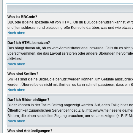
Was ist BBCode?
BBCode ist eine spezielle Art von HTML. Ob du BBCode benutzen kannst, wird 
und ] umschlossen und bietet dir große Kontrolle darüber, was und wie etwas 
Nach oben
Darf ich HTML benutzen?
Das hängt davon ab, ob es vom Administrator erlaubt wurde. Falls du es nicht 
überschwemmen, die das Layout zerstören oder andere Störungen hervorrufen 
aktivierst.
Nach oben
Was sind Smilies?
Smilies sind kleine Bilder, die benutzt werden können, um Gefühle auszudrücke
werden. Übertreibe es nicht mit Smilies, es kann schnell passieren, dass ein 
Nach oben
Darf ich Bilder einfügen?
Bilder können in der Tat im Beitrag angezeigt werden. Auf jeden Fall gibt es 
Öffentlichkeit zugänglichen Server befindet. Z. B. http://www.meineseite.de/me
Bildern, die einen speziellen Zugang brauchen, um sie anzuzeigen (z. B. E-
Nach oben
Was sind Ankündigungen?