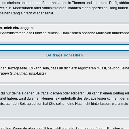
e erscheinen unter deinem Benutzernamen in Themen und in deinem Profil, abhän
r, z. B. Moderatoren oder Administratoren, könnten einen speziellen Rang haben. 
r deinen Rang einfach wieder senkt.
rt, mich einzuloggen!
der Administrator diese Funktion zulässt). Damit sollen obszöne Mails von unbeka
Beiträge schreiben
der Beitragsseite. Es kann sein, dass du dich erst registrieren musst, bevor du e
ragen teilnehmen, usw.
-Liste)
du nur deine eigenen Beiträge löschen oder editieren. Du kannst einen Beitrag edi
ortet haben, wirst du einen kleinen Text unterhalb des Beitrags lesen können, der 
nistrator den Beitrag editiert hat (Sie sollten eine Nachricht hinterlassen, warum s
tellen. Wenn du eine erstellt hast, aktiviere die
Signatur anhängen
-Funktion währ