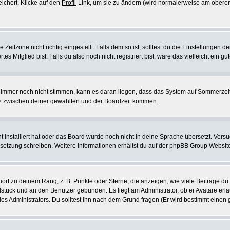
eichert. Klicke auf den
Profil
-Link, um sie zu ändern (wird normalerweise am oberen
itzone nicht richtig eingestellt. Falls dem so ist, solltest du die Einstellungen dei
es Mitglied bist. Falls du also noch nicht registriert bist, wäre das vielleicht ein g
en immer noch nicht stimmen, kann es daran liegen, dass das System auf Sommerzeit
z zwischen deiner gewählten und der Boardzeit kommen.
ht installiert hat oder das Board wurde noch nicht in deine Sprache übersetzt. Ve
Übersetzung schreiben. Weitere Informationen erhältst du auf der phpBB Group Websit
rt zu deinem Rang, z. B. Punkte oder Sterne, die anzeigen, wie viele Beiträge du
elstück und an den Benutzer gebunden. Es liegt am Administrator, ob er Avatare erl
s Administrators. Du solltest ihn nach dem Grund fragen (Er wird bestimmt einen 