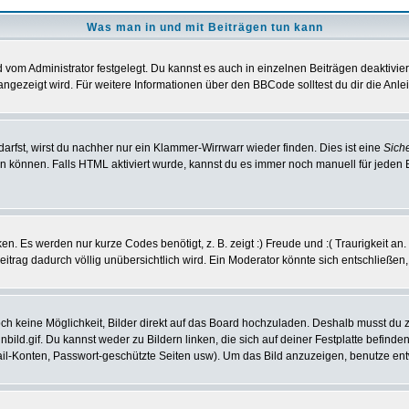
Was man in und mit Beiträgen tun kann
vom Administrator festgelegt. Du kannst es auch in einzelnen Beiträgen deaktivie
angezeigt wird. Für weitere Informationen über den BBCode solltest du dir die Anle
darfst, wirst du nachher nur ein Klammer-Wirrwarr wieder finden. Dies ist eine
Sich
können. Falls HTML aktiviert wurde, kannst du es immer noch manuell für jeden 
n. Es werden nur kurze Codes benötigt, z. B. zeigt :) Freude und :( Traurigkeit an
Beitrag dadurch völlig unübersichtlich wird. Ein Moderator könnte sich entschließen
noch keine Möglichkeit, Bilder direkt auf das Board hochzuladen. Deshalb musst du 
inbild.gif. Du kannst weder zu Bildern linken, die sich auf deiner Festplatte befind
Mail-Konten, Passwort-geschützte Seiten usw). Um das Bild anzuzeigen, benutze en