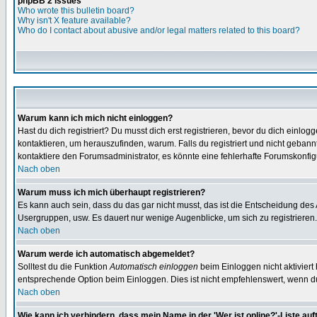
phpBB 2 Issues
Who wrote this bulletin board?
Why isn't X feature available?
Who do I contact about abusive and/or legal matters related to this board?
Warum kann ich mich nicht einloggen?
Hast du dich registriert? Du musst dich erst registrieren, bevor du dich ein
kontaktieren, um herauszufinden, warum. Falls du registriert und nicht gebann
kontaktiere den Forumsadministrator, es könnte eine fehlerhafte Forumskonfig
Nach oben
Warum muss ich mich überhaupt registrieren?
Es kann auch sein, dass du das gar nicht musst, das ist die Entscheidung des Ad
Usergruppen, usw. Es dauert nur wenige Augenblicke, um sich zu registrieren. D
Nach oben
Warum werde ich automatisch abgemeldet?
Solltest du die Funktion
Automatisch einloggen
beim Einloggen nicht aktiviert
entsprechende Option beim Einloggen. Dies ist nicht empfehlenswert, wenn du a
Nach oben
Wie kann ich verhindern, dass mein Name in der 'Wer ist online?'-Liste auf