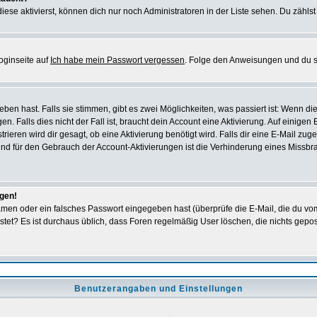
iese aktivierst, können dich nur noch Administratoren in der Liste sehen. Du zählst
oginseite auf
Ich habe mein Passwort vergessen
. Folge den Anweisungen und du so
en hast. Falls sie stimmen, gibt es zwei Möglichkeiten, was passiert ist: Wenn 
 Falls dies nicht der Fall ist, braucht dein Account eine Aktivierung. Auf einigen
rieren wird dir gesagt, ob eine Aktivierung benötigt wird. Falls dir eine E-Mail zu
rund für den Gebrauch der Account-Aktivierungen ist die Verhinderung eines Missb
ggen!
men oder ein falsches Passwort eingegeben hast (überprüfe die E-Mail, die du vo
gepostet? Es ist durchaus üblich, dass Foren regelmäßig User löschen, die nichts ge
Benutzerangaben und Einstellungen