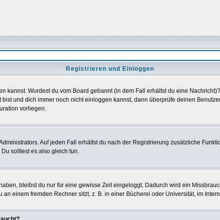
Registrieren und Einloggen
loggen kannst. Wurdest du vom Board gebannt (in dem Fall erhältst du eine Nachrich
t bist und dich immer noch nicht einloggen kannst, dann überprüfe deinen Benutzer
uration vorliegen.
ministrators. Auf jeden Fall erhältst du nach der Registrierung zusätzliche Funktion
u solltest es also gleich tun.
 haben, bleibst du nur für eine gewisse Zeit eingeloggt. Dadurch wird ein Missbrau
n einem fremden Rechner sitzt, z. B. in einer Bücherei oder Universität, im Intern
taucht?