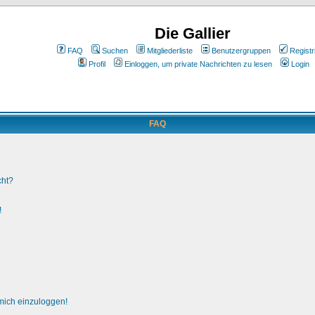
Die Gallier
FAQ
Suchen
Mitgliederliste
Benutzergruppen
Registr
Profil
Einloggen, um private Nachrichten zu lesen
Login
FAQ
cht?
!
 mich einzuloggen!