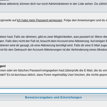
iese aktivierst, können dich nur noch Administratoren in der Liste sehen. Du zählst
oginseite auf
Ich habe mein Passwort vergessen
. Folge den Anweisungen und du so
en hast. Falls sie stimmen, gibt es zwei Möglichkeiten, was passiert ist: Wenn 
 Falls dies nicht der Fall ist, braucht dein Account eine Aktivierung. Auf einigen
rieren wird dir gesagt, ob eine Aktivierung benötigt wird. Falls dir eine E-Mail zu
rund für den Gebrauch der Account-Aktivierungen ist die Verhinderung eines Missb
ggen!
men oder ein falsches Passwort eingegeben hast (überprüfe die E-Mail, die du vo
gepostet? Es ist durchaus üblich, dass Foren regelmäßig User löschen, die nichts ge
Benutzerangaben und Einstellungen