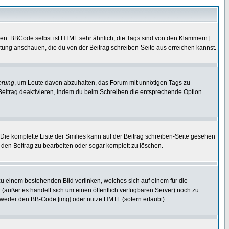
ren. BBCode selbst ist HTML sehr ähnlich, die Tags sind von den Klammern [
itung anschauen, die du von der Beitrag schreiben-Seite aus erreichen kannst.
erung
, um Leute davon abzuhalten, das Forum mit unnötigen Tags zu
Beitrag deaktivieren, indem du beim Schreiben die entsprechende Option
. Die komplette Liste der Smilies kann auf der Beitrag schreiben-Seite gesehen
, den Beitrag zu bearbeiten oder sogar komplett zu löschen.
zu einem bestehenden Bild verlinken, welches sich auf einem für die
en (außer es handelt sich um einen öffentlich verfügbaren Server) noch zu
tweder den BB-Code [img] oder nutze HMTL (sofern erlaubt).