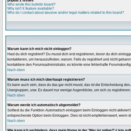
phpBB 2 Issues
Who wrote this bulletin board?
Why isn't X feature available?
Who do I contact about abusive and/or legal matters related to this board?
Warum kann ich mich nicht einloggen?
Hast du dich registriert? Du musst dich erst registrieren, bevor du dich ein
kontaktieren, um herauszufinden, warum. Falls du registriert und nicht gebann
kontaktiere den Forumsadministrator, es könnte eine fehlerhafte Forumskonfig
Nach oben
Warum muss ich mich überhaupt registrieren?
Es kann auch sein, dass du das gar nicht musst, das ist die Entscheidung des Ad
Usergruppen, usw. Es dauert nur wenige Augenblicke, um sich zu registrieren. D
Nach oben
Warum werde ich automatisch abgemeldet?
Solltest du die Funktion
Automatisch einloggen
beim Einloggen nicht aktiviert
entsprechende Option beim Einloggen. Dies ist nicht empfehlenswert, wenn du a
Nach oben
Wie kann ich verhindern, dass mein Name in der 'Wer ist online?'-Liste auf