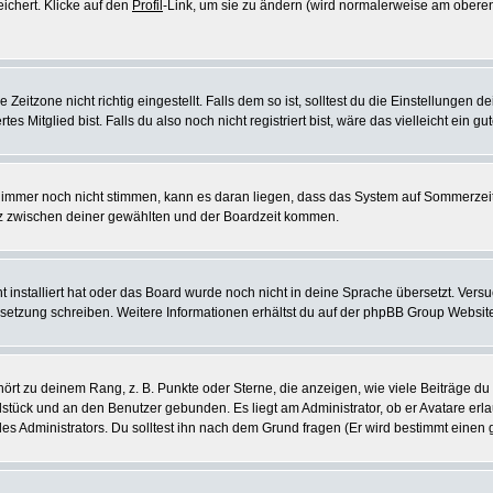
eichert. Klicke auf den
Profil
-Link, um sie zu ändern (wird normalerweise am oberen
itzone nicht richtig eingestellt. Falls dem so ist, solltest du die Einstellungen dei
es Mitglied bist. Falls du also noch nicht registriert bist, wäre das vielleicht ein g
en immer noch nicht stimmen, kann es daran liegen, dass das System auf Sommerzeit
z zwischen deiner gewählten und der Boardzeit kommen.
ht installiert hat oder das Board wurde noch nicht in deine Sprache übersetzt. Ve
Übersetzung schreiben. Weitere Informationen erhältst du auf der phpBB Group Websit
rt zu deinem Rang, z. B. Punkte oder Sterne, die anzeigen, wie viele Beiträge du
elstück und an den Benutzer gebunden. Es liegt am Administrator, ob er Avatare erl
s Administrators. Du solltest ihn nach dem Grund fragen (Er wird bestimmt einen 