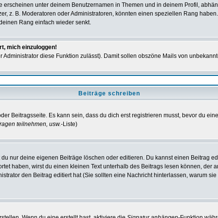
e erscheinen unter deinem Benutzernamen in Themen und in deinem Profil, abhän
r, z. B. Moderatoren oder Administratoren, könnten einen speziellen Rang haben. 
r deinen Rang einfach wieder senkt.
rt, mich einzuloggen!
der Administrator diese Funktion zulässt). Damit sollen obszöne Mails von unbeka
Beiträge schreiben
der Beitragsseite. Es kann sein, dass du dich erst registrieren musst, bevor du e
ragen teilnehmen, usw.
-Liste)
du nur deine eigenen Beiträge löschen oder editieren. Du kannst einen Beitrag edi
ortet haben, wirst du einen kleinen Text unterhalb des Beitrags lesen können, der 
nistrator den Beitrag editiert hat (Sie sollten eine Nachricht hinterlassen, warum s
tellen. Wenn du eine erstellt hast, aktiviere die
Signatur anhängen
-Funktion währ