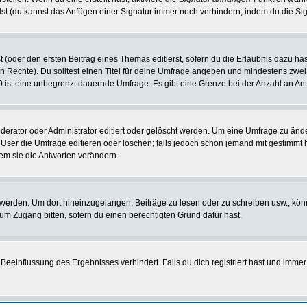
st (du kannst das Anfügen einer Signatur immer noch verhindern, indem du die Sig
 (oder den ersten Beitrag eines Themas editierst, sofern du die Erlaubnis dazu hast
chen Rechte). Du solltest einen Titel für deine Umfrage angeben und mindestens zw
 0 ist eine unbegrenzt dauernde Umfrage. Es gibt eine Grenze bei der Anzahl an Antw
ator oder Administrator editiert oder gelöscht werden. Um eine Umfrage zu änder
r die Umfrage editieren oder löschen; falls jedoch schon jemand mit gestimmt ha
em sie die Antworten verändern.
rden. Um dort hineinzugelangen, Beiträge zu lesen oder zu schreiben usw., könn
 um Zugang bitten, sofern du einen berechtigten Grund dafür hast.
einflussung des Ergebnisses verhindert. Falls du dich registriert hast und immer 