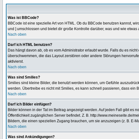
Was ist BBCode?
BBCode ist eine spezielle Art von HTML. Ob du BBCode benutzen kannst, wird 
und ] umschlossen und bietet dir große Kontrolle darüber, was und wie etwas 
Nach oben
Darf ich HTML benutzen?
Das hängt davon ab, ob es vom Administrator erlaubt wurde. Falls du es nicht 
überschwemmen, die das Layout zerstören oder andere Störungen hervorrufen 
aktivierst.
Nach oben
Was sind Smilies?
Smilies sind kleine Bilder, die benutzt werden können, um Gefühle auszudrücke
werden. Übertreibe es nicht mit Smilies, es kann schnell passieren, dass ein 
Nach oben
Darf ich Bilder einfügen?
Bilder können in der Tat im Beitrag angezeigt werden. Auf jeden Fall gibt es 
Öffentlichkeit zugänglichen Server befindet. Z. B. http://www.meineseite.de/me
Bildern, die einen speziellen Zugang brauchen, um sie anzuzeigen (z. B. E-
Nach oben
Was sind Ankündigungen?