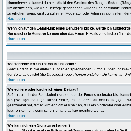
Normalerweise kannst du nicht direkt den Wortlaut des Ranges ändern (Räng
um anzuzeigen, wie viele Beiträge geschrieben wurden und bestimmte Benutze
zu erhöhen, sonst wirst du auf einen Moderator oder Administrator treffen, de
Nach oben
Wenn ich auf den E-Mail-Link eines Benutzers klicke, werde ich aufgeforde
Nur registrierte Benutzer können über das Forum E-Mails verschicken (falls 
Nach oben
Wie schreibe ich ein Thema in ein Forum?
Ganz einfach, klicke einfach auf den entsprechenden Button auf der Forums- o
der Seite aufgelistet (die
Du kannst neue Themen erstellen, Du kannst an Umf
Nach oben
Wie editiere oder lösche ich einen Beitrag?
Sofern du nicht der Boardadministrator oder der Forumsmoderator bist, kannst 
des jeweiligen Beitrages klickst. Sollte jemand bereits auf den Beitrag geantw
geantwortet hat, ferner wird er nicht erscheinen, falls ein Moderator oder Admi
löschen können, wenn schon jemand auf sie geantwortet hat.
Nach oben
Wie kann ich eine Signatur anhängen?
Um eine Signatur an einen Beitrag anzuhängen, musst du erst eine im Profil ers