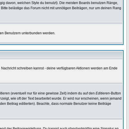
gig davon, welchen Style du benutzt). Die meisten Boards benutzen Ränge,
Bitte belästige das Forum nicht mit unnötigen Beiträgen, nur um deinen Rang
nnten Benutzern unterbunden werden.
ine Nachricht schreiben kannst - deine verfügbaren Aktionen werden am Ende
tieren (eventuell nur für eine gewisse Zeit) indem du auf den
Editieren
-Button
anzeigt, wie oft der Text bearbeitet wurde. Er wird nur erscheinen, wenn jemand
ie den Beitrag editierten). Beachte, dass normale Benutzer keine Beiträge
end der Beitragserstellung. Du kannst auch standardmäßig eine Signatur an