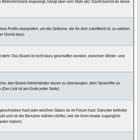
 Bildschirmrand angezeigt, hängt aber vom Style ab). Damit kannst du deine
nes Profils überprüfen, um die Zeitzone, die für dich zutreffend ist, zu wählen.
uter Grund dazu.
 steht. Das Board ist nicht dazu geschaffen worden, zwischen Winter- und
rsuche, den Board-Administrator davon zu überzeugen, dein Sprachfile zu
e (Der Link ist am Ende jeder Seite)
 geschrieben hast oder welchen Status du im Forum hast. Darunter befindet
aubt und ob die Benutzer wählen dürfen, wie sie ihren Avatar zugänglich
guten haben).