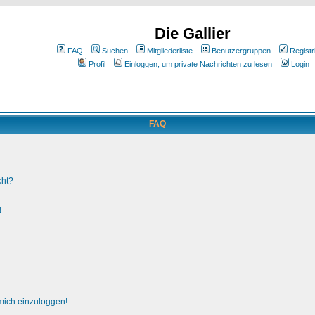
Die Gallier
FAQ
Suchen
Mitgliederliste
Benutzergruppen
Registr
Profil
Einloggen, um private Nachrichten zu lesen
Login
FAQ
cht?
!
 mich einzuloggen!