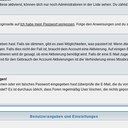
iese aktivierst, können dich nur noch Administratoren in der Liste sehen. Du zählst
oginseite auf
Ich habe mein Passwort vergessen
. Folge den Anweisungen und du so
en hast. Falls sie stimmen, gibt es zwei Möglichkeiten, was passiert ist: Wenn 
 Falls dies nicht der Fall ist, braucht dein Account eine Aktivierung. Auf einigen
rieren wird dir gesagt, ob eine Aktivierung benötigt wird. Falls dir eine E-Mail zu
rund für den Gebrauch der Account-Aktivierungen ist die Verhinderung eines Missb
ggen!
men oder ein falsches Passwort eingegeben hast (überprüfe die E-Mail, die du vo
gepostet? Es ist durchaus üblich, dass Foren regelmäßig User löschen, die nichts ge
Benutzerangaben und Einstellungen