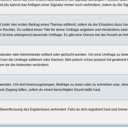
st (du kannst das Anfügen einer Signatur immer noch verhindern, indem du die Sig
 (oder den ersten Beitrag eines Themas editierst, sofern du die Erlaubnis dazu hast
chen Rechte). Du solltest einen Titel für deine Umfrage angeben und mindestens zw
 0 ist eine unbegrenzt dauernde Umfrage. Es gibt eine Grenze bei der Anzahl an Antw
ator oder Administrator editiert oder gelöscht werden. Um eine Umfrage zu änder
r die Umfrage editieren oder löschen; falls jedoch schon jemand mit gestimmt ha
em sie die Antworten verändern.
rden. Um dort hineinzugelangen, Beiträge zu lesen oder zu schreiben usw., könn
 um Zugang bitten, sofern du einen berechtigten Grund dafür hast.
einflussung des Ergebnisses verhindert. Falls du dich registriert hast und immer 