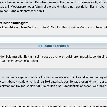
e erscheinen unter deinem Benutzernamen in Themen und in deinem Profil, abhän
r, z. B. Moderatoren oder Administratoren, könnten einen speziellen Rang haben. 
r deinen Rang einfach wieder senkt.
rt, mich einzuloggen!
der Administrator diese Funktion zulässt). Damit sollen obszöne Mails von unbeka
Beiträge schreiben
der Beitragsseite. Es kann sein, dass du dich erst registrieren musst, bevor du e
ragen teilnehmen, usw.
-Liste)
du nur deine eigenen Beiträge löschen oder editieren. Du kannst einen Beitrag edi
ortet haben, wirst du einen kleinen Text unterhalb des Beitrags lesen können, der 
nistrator den Beitrag editiert hat (Sie sollten eine Nachricht hinterlassen, warum s
tellen. Wenn du eine erstellt hast, aktiviere die
Signatur anhängen
-Funktion währ