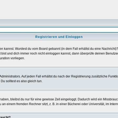
Registrieren und Einloggen
loggen kannst. Wurdest du vom Board gebannt (in dem Fall erhältst du eine Nachrich
t bist und dich immer noch nicht einloggen kannst, dann überprüfe deinen Benutzer
uration vorliegen.
ministrators. Auf jeden Fall erhältst du nach der Registrierung zusätzliche Funktion
u solltest es also gleich tun.
 haben, bleibst du nur für eine gewisse Zeit eingeloggt. Dadurch wird ein Missbrau
n einem fremden Rechner sitzt, z. B. in einer Bücherei oder Universität, im Intern
taucht?