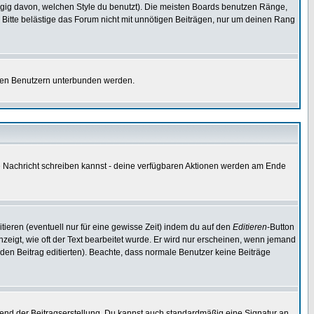
gig davon, welchen Style du benutzt). Die meisten Boards benutzen Ränge,
Bitte belästige das Forum nicht mit unnötigen Beiträgen, nur um deinen Rang
nnten Benutzern unterbunden werden.
ine Nachricht schreiben kannst - deine verfügbaren Aktionen werden am Ende
tieren (eventuell nur für eine gewisse Zeit) indem du auf den
Editieren
-Button
anzeigt, wie oft der Text bearbeitet wurde. Er wird nur erscheinen, wenn jemand
ie den Beitrag editierten). Beachte, dass normale Benutzer keine Beiträge
end der Beitragserstellung. Du kannst auch standardmäßig eine Signatur an