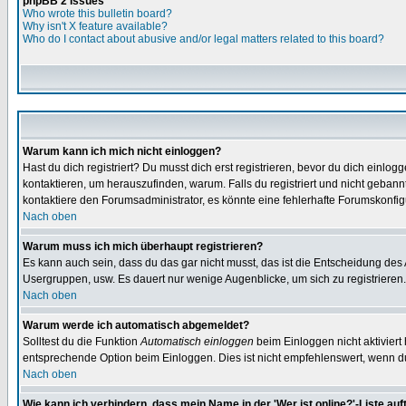
phpBB 2 Issues
Who wrote this bulletin board?
Why isn't X feature available?
Who do I contact about abusive and/or legal matters related to this board?
Warum kann ich mich nicht einloggen?
Hast du dich registriert? Du musst dich erst registrieren, bevor du dich ein
kontaktieren, um herauszufinden, warum. Falls du registriert und nicht gebann
kontaktiere den Forumsadministrator, es könnte eine fehlerhafte Forumskonfig
Nach oben
Warum muss ich mich überhaupt registrieren?
Es kann auch sein, dass du das gar nicht musst, das ist die Entscheidung des Ad
Usergruppen, usw. Es dauert nur wenige Augenblicke, um sich zu registrieren. D
Nach oben
Warum werde ich automatisch abgemeldet?
Solltest du die Funktion
Automatisch einloggen
beim Einloggen nicht aktiviert
entsprechende Option beim Einloggen. Dies ist nicht empfehlenswert, wenn du a
Nach oben
Wie kann ich verhindern, dass mein Name in der 'Wer ist online?'-Liste auf