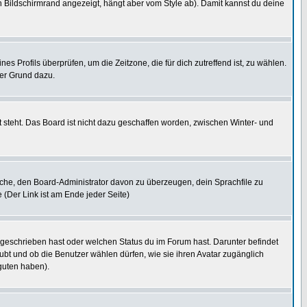
 Bildschirmrand angezeigt, hängt aber vom Style ab). Damit kannst du deine
nes Profils überprüfen, um die Zeitzone, die für dich zutreffend ist, zu wählen.
uter Grund dazu.
 steht. Das Board ist nicht dazu geschaffen worden, zwischen Winter- und
rsuche, den Board-Administrator davon zu überzeugen, dein Sprachfile zu
e (Der Link ist am Ende jeder Seite)
 geschrieben hast oder welchen Status du im Forum hast. Darunter befindet
aubt und ob die Benutzer wählen dürfen, wie sie ihren Avatar zugänglich
guten haben).