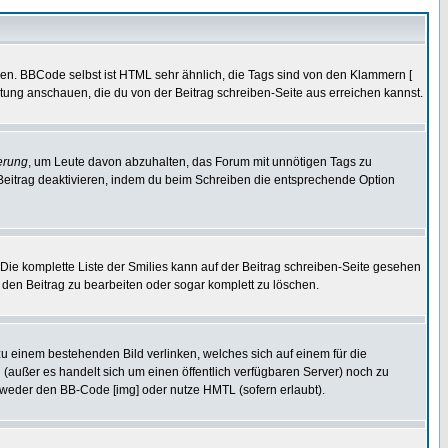
ren. BBCode selbst ist HTML sehr ähnlich, die Tags sind von den Klammern [
itung anschauen, die du von der Beitrag schreiben-Seite aus erreichen kannst.
erung
, um Leute davon abzuhalten, das Forum mit unnötigen Tags zu
Beitrag deaktivieren, indem du beim Schreiben die entsprechende Option
. Die komplette Liste der Smilies kann auf der Beitrag schreiben-Seite gesehen
, den Beitrag zu bearbeiten oder sogar komplett zu löschen.
zu einem bestehenden Bild verlinken, welches sich auf einem für die
en (außer es handelt sich um einen öffentlich verfügbaren Server) noch zu
tweder den BB-Code [img] oder nutze HMTL (sofern erlaubt).