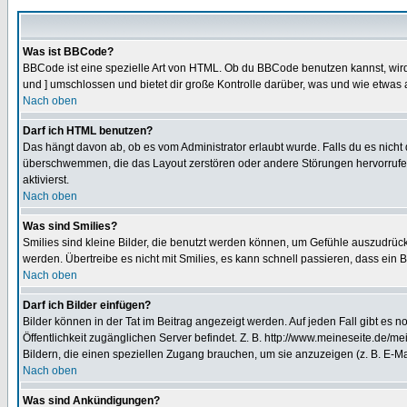
Was ist BBCode?
BBCode ist eine spezielle Art von HTML. Ob du BBCode benutzen kannst, wird 
und ] umschlossen und bietet dir große Kontrolle darüber, was und wie etwas 
Nach oben
Darf ich HTML benutzen?
Das hängt davon ab, ob es vom Administrator erlaubt wurde. Falls du es nicht 
überschwemmen, die das Layout zerstören oder andere Störungen hervorrufen 
aktivierst.
Nach oben
Was sind Smilies?
Smilies sind kleine Bilder, die benutzt werden können, um Gefühle auszudrücke
werden. Übertreibe es nicht mit Smilies, es kann schnell passieren, dass ein 
Nach oben
Darf ich Bilder einfügen?
Bilder können in der Tat im Beitrag angezeigt werden. Auf jeden Fall gibt es 
Öffentlichkeit zugänglichen Server befindet. Z. B. http://www.meineseite.de/me
Bildern, die einen speziellen Zugang brauchen, um sie anzuzeigen (z. B. E-
Nach oben
Was sind Ankündigungen?