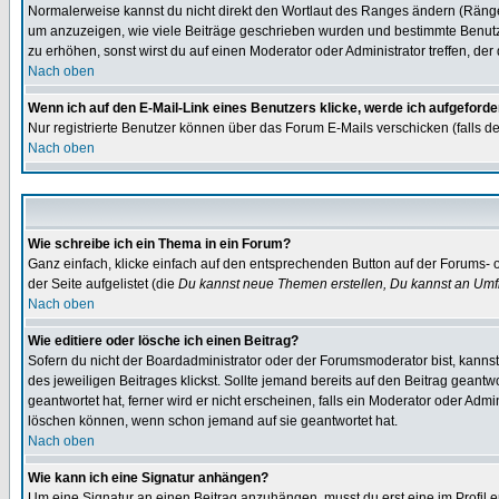
Normalerweise kannst du nicht direkt den Wortlaut des Ranges ändern (Räng
um anzuzeigen, wie viele Beiträge geschrieben wurden und bestimmte Benutze
zu erhöhen, sonst wirst du auf einen Moderator oder Administrator treffen, de
Nach oben
Wenn ich auf den E-Mail-Link eines Benutzers klicke, werde ich aufgeforde
Nur registrierte Benutzer können über das Forum E-Mails verschicken (falls 
Nach oben
Wie schreibe ich ein Thema in ein Forum?
Ganz einfach, klicke einfach auf den entsprechenden Button auf der Forums- o
der Seite aufgelistet (die
Du kannst neue Themen erstellen, Du kannst an Umf
Nach oben
Wie editiere oder lösche ich einen Beitrag?
Sofern du nicht der Boardadministrator oder der Forumsmoderator bist, kannst 
des jeweiligen Beitrages klickst. Sollte jemand bereits auf den Beitrag geantw
geantwortet hat, ferner wird er nicht erscheinen, falls ein Moderator oder Admi
löschen können, wenn schon jemand auf sie geantwortet hat.
Nach oben
Wie kann ich eine Signatur anhängen?
Um eine Signatur an einen Beitrag anzuhängen, musst du erst eine im Profil ers