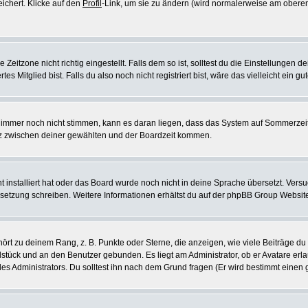
eichert. Klicke auf den
Profil
-Link, um sie zu ändern (wird normalerweise am oberen
itzone nicht richtig eingestellt. Falls dem so ist, solltest du die Einstellungen dei
es Mitglied bist. Falls du also noch nicht registriert bist, wäre das vielleicht ein g
en immer noch nicht stimmen, kann es daran liegen, dass das System auf Sommerzeit
z zwischen deiner gewählten und der Boardzeit kommen.
ht installiert hat oder das Board wurde noch nicht in deine Sprache übersetzt. Ve
Übersetzung schreiben. Weitere Informationen erhältst du auf der phpBB Group Websit
rt zu deinem Rang, z. B. Punkte oder Sterne, die anzeigen, wie viele Beiträge du
elstück und an den Benutzer gebunden. Es liegt am Administrator, ob er Avatare erl
s Administrators. Du solltest ihn nach dem Grund fragen (Er wird bestimmt einen 