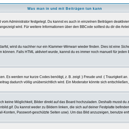
Was man in und mit Beiträgen tun kann
vom Administrator festgelegt. Du kannst es auch in einzelnen Beiträgen deaktivie
angezeigt wird. Für weitere Informationen über den BBCode solltest du dir die Anle
darfst, wirst du nachher nur ein Klammer-Wirrwarr wieder finden. Dies ist eine
Sich
können. Falls HTML aktiviert wurde, kannst du es immer noch manuell für jeden 
n. Es werden nur kurze Codes benötigt, z. B. zeigt :) Freude und :( Traurigkeit an
Beitrag dadurch völlig unübersichtlich wird. Ein Moderator könnte sich entschließen
noch keine Möglichkeit, Bilder direkt auf das Board hochzuladen. Deshalb musst du 
inbild.gif. Du kannst weder zu Bildern linken, die sich auf deiner Festplatte befind
Mail-Konten, Passwort-geschützte Seiten usw). Um das Bild anzuzeigen, benutze en