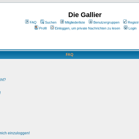
Die Gallier
FAQ
Suchen
Mitgliederliste
Benutzergruppen
Registr
Profil
Einloggen, um private Nachrichten zu lesen
Login
FAQ
cht?
!
 mich einzuloggen!