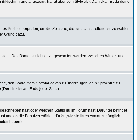
 Bildschirmrand angezeigt, hängt aber vom Style ab). Damit kannst du deine
nes Profils überprüfen, um die Zeitzone, die für dich zutreffend ist, zu wählen.
uter Grund dazu.
 steht. Das Board ist nicht dazu geschaffen worden, zwischen Winter- und
rsuche, den Board-Administrator davon zu überzeugen, dein Sprachfile zu
e (Der Link ist am Ende jeder Seite)
 geschrieben hast oder welchen Status du im Forum hast. Darunter befindet
aubt und ob die Benutzer wählen dürfen, wie sie ihren Avatar zugänglich
guten haben).