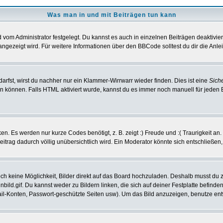
Was man in und mit Beiträgen tun kann
vom Administrator festgelegt. Du kannst es auch in einzelnen Beiträgen deaktivie
angezeigt wird. Für weitere Informationen über den BBCode solltest du dir die Anle
darfst, wirst du nachher nur ein Klammer-Wirrwarr wieder finden. Dies ist eine
Sich
können. Falls HTML aktiviert wurde, kannst du es immer noch manuell für jeden 
n. Es werden nur kurze Codes benötigt, z. B. zeigt :) Freude und :( Traurigkeit an
Beitrag dadurch völlig unübersichtlich wird. Ein Moderator könnte sich entschließen
noch keine Möglichkeit, Bilder direkt auf das Board hochzuladen. Deshalb musst du 
inbild.gif. Du kannst weder zu Bildern linken, die sich auf deiner Festplatte befind
Mail-Konten, Passwort-geschützte Seiten usw). Um das Bild anzuzeigen, benutze en