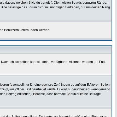
gig davon, welchen Style du benutzt). Die meisten Boards benutzen Ränge,
Bitte belästige das Forum nicht mit unnötigen Beiträgen, nur um deinen Rang
nnten Benutzern unterbunden werden.
ine Nachricht schreiben kannst - deine verfügbaren Aktionen werden am Ende
tieren (eventuell nur für eine gewisse Zeit) indem du auf den
Editieren
-Button
anzeigt, wie oft der Text bearbeitet wurde. Er wird nur erscheinen, wenn jemand
ie den Beitrag editierten). Beachte, dass normale Benutzer keine Beiträge
end der Beitragserstellung. Du kannst auch standardmäßig eine Signatur an