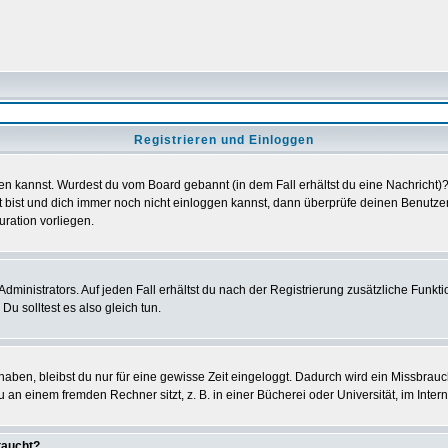
Registrieren und Einloggen
loggen kannst. Wurdest du vom Board gebannt (in dem Fall erhältst du eine Nachrich
t bist und dich immer noch nicht einloggen kannst, dann überprüfe deinen Benutzer
uration vorliegen.
ministrators. Auf jeden Fall erhältst du nach der Registrierung zusätzliche Funktion
u solltest es also gleich tun.
 haben, bleibst du nur für eine gewisse Zeit eingeloggt. Dadurch wird ein Missbrau
n einem fremden Rechner sitzt, z. B. in einer Bücherei oder Universität, im Intern
taucht?