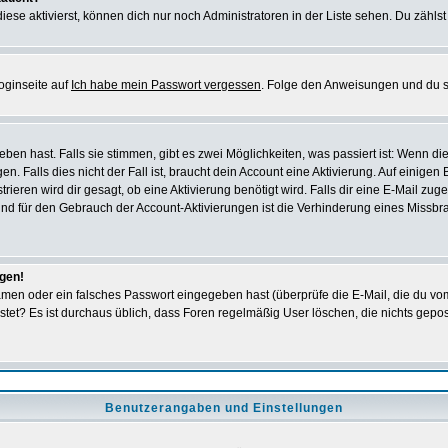
iese aktivierst, können dich nur noch Administratoren in der Liste sehen. Du zählst
oginseite auf
Ich habe mein Passwort vergessen
. Folge den Anweisungen und du so
en hast. Falls sie stimmen, gibt es zwei Möglichkeiten, was passiert ist: Wenn 
 Falls dies nicht der Fall ist, braucht dein Account eine Aktivierung. Auf einigen
rieren wird dir gesagt, ob eine Aktivierung benötigt wird. Falls dir eine E-Mail zu
rund für den Gebrauch der Account-Aktivierungen ist die Verhinderung eines Missb
ggen!
men oder ein falsches Passwort eingegeben hast (überprüfe die E-Mail, die du vo
gepostet? Es ist durchaus üblich, dass Foren regelmäßig User löschen, die nichts ge
Benutzerangaben und Einstellungen