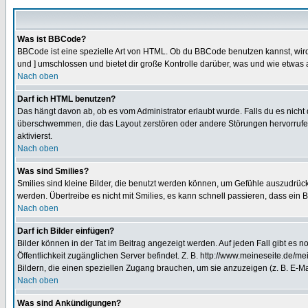
Was ist BBCode?
BBCode ist eine spezielle Art von HTML. Ob du BBCode benutzen kannst, wird 
und ] umschlossen und bietet dir große Kontrolle darüber, was und wie etwas 
Nach oben
Darf ich HTML benutzen?
Das hängt davon ab, ob es vom Administrator erlaubt wurde. Falls du es nicht 
überschwemmen, die das Layout zerstören oder andere Störungen hervorrufen 
aktivierst.
Nach oben
Was sind Smilies?
Smilies sind kleine Bilder, die benutzt werden können, um Gefühle auszudrücke
werden. Übertreibe es nicht mit Smilies, es kann schnell passieren, dass ein 
Nach oben
Darf ich Bilder einfügen?
Bilder können in der Tat im Beitrag angezeigt werden. Auf jeden Fall gibt es 
Öffentlichkeit zugänglichen Server befindet. Z. B. http://www.meineseite.de/me
Bildern, die einen speziellen Zugang brauchen, um sie anzuzeigen (z. B. E-
Nach oben
Was sind Ankündigungen?