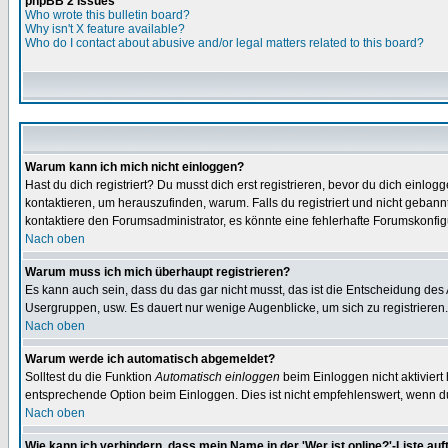
phpBB 2 Issues
Who wrote this bulletin board?
Why isn't X feature available?
Who do I contact about abusive and/or legal matters related to this board?
Warum kann ich mich nicht einloggen?
Hast du dich registriert? Du musst dich erst registrieren, bevor du dich ein
kontaktieren, um herauszufinden, warum. Falls du registriert und nicht gebann
kontaktiere den Forumsadministrator, es könnte eine fehlerhafte Forumskonfig
Nach oben
Warum muss ich mich überhaupt registrieren?
Es kann auch sein, dass du das gar nicht musst, das ist die Entscheidung des Ad
Usergruppen, usw. Es dauert nur wenige Augenblicke, um sich zu registrieren. D
Nach oben
Warum werde ich automatisch abgemeldet?
Solltest du die Funktion
Automatisch einloggen
beim Einloggen nicht aktiviert
entsprechende Option beim Einloggen. Dies ist nicht empfehlenswert, wenn du a
Nach oben
Wie kann ich verhindern, dass mein Name in der 'Wer ist online?'-Liste auf