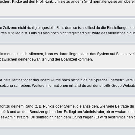
eichert. Klicke auf den
Profil
-Link, um sie zu ändern (wird normalerweise am oberen
itzone nicht richtig eingestellt. Falls dem so ist, solltest du die Einstellungen dei
es Mitglied bist. Falls du also noch nicht registriert bist, wäre das vielleicht ein g
en immer noch nicht stimmen, kann es daran liegen, dass das System auf Sommerzeit
z zwischen deiner gewählten und der Boardzeit kommen.
ht installiert hat oder das Board wurde noch nicht in deine Sprache übersetzt. Ve
Übersetzung schreiben. Weitere Informationen erhältst du auf der phpBB Group Websit
rt zu deinem Rang, z. B. Punkte oder Sterne, die anzeigen, wie viele Beiträge du
elstück und an den Benutzer gebunden. Es liegt am Administrator, ob er Avatare erl
s Administrators. Du solltest ihn nach dem Grund fragen (Er wird bestimmt einen 