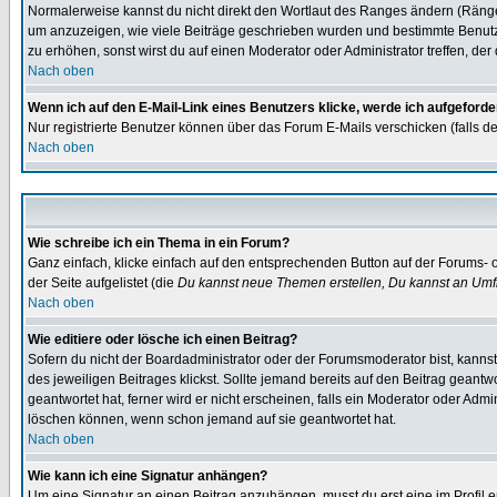
Normalerweise kannst du nicht direkt den Wortlaut des Ranges ändern (Räng
um anzuzeigen, wie viele Beiträge geschrieben wurden und bestimmte Benutze
zu erhöhen, sonst wirst du auf einen Moderator oder Administrator treffen, de
Nach oben
Wenn ich auf den E-Mail-Link eines Benutzers klicke, werde ich aufgeforde
Nur registrierte Benutzer können über das Forum E-Mails verschicken (falls 
Nach oben
Wie schreibe ich ein Thema in ein Forum?
Ganz einfach, klicke einfach auf den entsprechenden Button auf der Forums- o
der Seite aufgelistet (die
Du kannst neue Themen erstellen, Du kannst an Umf
Nach oben
Wie editiere oder lösche ich einen Beitrag?
Sofern du nicht der Boardadministrator oder der Forumsmoderator bist, kannst 
des jeweiligen Beitrages klickst. Sollte jemand bereits auf den Beitrag geantw
geantwortet hat, ferner wird er nicht erscheinen, falls ein Moderator oder Admi
löschen können, wenn schon jemand auf sie geantwortet hat.
Nach oben
Wie kann ich eine Signatur anhängen?
Um eine Signatur an einen Beitrag anzuhängen, musst du erst eine im Profil ers