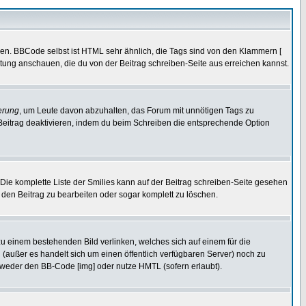
ren. BBCode selbst ist HTML sehr ähnlich, die Tags sind von den Klammern [
itung anschauen, die du von der Beitrag schreiben-Seite aus erreichen kannst.
erung
, um Leute davon abzuhalten, das Forum mit unnötigen Tags zu
Beitrag deaktivieren, indem du beim Schreiben die entsprechende Option
. Die komplette Liste der Smilies kann auf der Beitrag schreiben-Seite gesehen
, den Beitrag zu bearbeiten oder sogar komplett zu löschen.
zu einem bestehenden Bild verlinken, welches sich auf einem für die
en (außer es handelt sich um einen öffentlich verfügbaren Server) noch zu
tweder den BB-Code [img] oder nutze HMTL (sofern erlaubt).