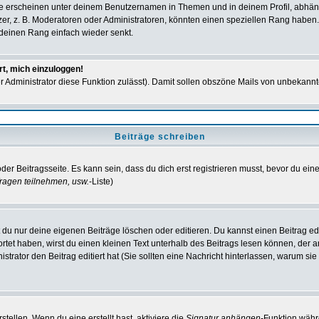
e erscheinen unter deinem Benutzernamen in Themen und in deinem Profil, abhän
r, z. B. Moderatoren oder Administratoren, könnten einen speziellen Rang haben. 
r deinen Rang einfach wieder senkt.
rt, mich einzuloggen!
der Administrator diese Funktion zulässt). Damit sollen obszöne Mails von unbeka
Beiträge schreiben
der Beitragsseite. Es kann sein, dass du dich erst registrieren musst, bevor du e
ragen teilnehmen, usw.
-Liste)
du nur deine eigenen Beiträge löschen oder editieren. Du kannst einen Beitrag edi
ortet haben, wirst du einen kleinen Text unterhalb des Beitrags lesen können, der 
nistrator den Beitrag editiert hat (Sie sollten eine Nachricht hinterlassen, warum s
tellen. Wenn du eine erstellt hast, aktiviere die
Signatur anhängen
-Funktion währ