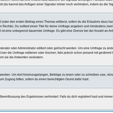
st (du kannst das Anfügen einer Signatur immer noch verhindern, indem du die Sig
 (oder den ersten Beitrag eines Themas editierst, sofern du die Erlaubnis dazu hast
chen Rechte). Du solltest einen Titel für deine Umfrage angeben und mindestens zw
 0 ist eine unbegrenzt dauernde Umfrage. Es gibt eine Grenze bei der Anzahl an Antw
ator oder Administrator editiert oder gelöscht werden. Um eine Umfrage zu änder
r die Umfrage editieren oder löschen; falls jedoch schon jemand mit gestimmt ha
em sie die Antworten verändern.
rden. Um dort hineinzugelangen, Beiträge zu lesen oder zu schreiben usw., könn
 um Zugang bitten, sofern du einen berechtigten Grund dafür hast.
einflussung des Ergebnisses verhindert. Falls du dich registriert hast und immer 