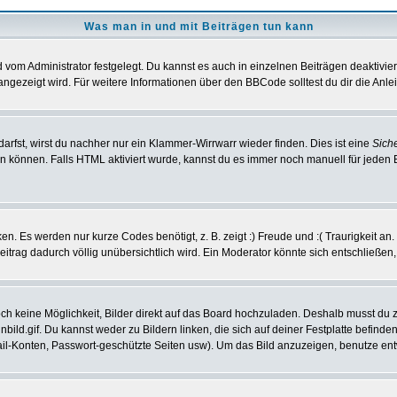
Was man in und mit Beiträgen tun kann
vom Administrator festgelegt. Du kannst es auch in einzelnen Beiträgen deaktivie
angezeigt wird. Für weitere Informationen über den BBCode solltest du dir die Anle
darfst, wirst du nachher nur ein Klammer-Wirrwarr wieder finden. Dies ist eine
Sich
können. Falls HTML aktiviert wurde, kannst du es immer noch manuell für jeden 
n. Es werden nur kurze Codes benötigt, z. B. zeigt :) Freude und :( Traurigkeit an
Beitrag dadurch völlig unübersichtlich wird. Ein Moderator könnte sich entschließen
noch keine Möglichkeit, Bilder direkt auf das Board hochzuladen. Deshalb musst du 
inbild.gif. Du kannst weder zu Bildern linken, die sich auf deiner Festplatte befind
Mail-Konten, Passwort-geschützte Seiten usw). Um das Bild anzuzeigen, benutze en