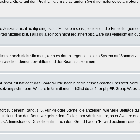
eichert. Klicke auf den
Profil
-Link, um sie zu ändern (wird normalerweise am oberen
itzone nicht richtig eingestellt. Falls dem so ist, solltest du die Einstellungen dei
es Mitglied bist. Falls du also noch nicht registriert bist, wäre das vielleicht ein g
en immer noch nicht stimmen, kann es daran liegen, dass das System auf Sommerzeit
z zwischen deiner gewählten und der Boardzeit kommen.
ht installiert hat oder das Board wurde noch nicht in deine Sprache übersetzt. Ve
Übersetzung schreiben. Weitere Informationen erhältst du auf der phpBB Group Websit
rt zu deinem Rang, z. B. Punkte oder Sterne, die anzeigen, wie viele Beiträge du
elstück und an den Benutzer gebunden. Es liegt am Administrator, ob er Avatare erl
s Administrators. Du solltest ihn nach dem Grund fragen (Er wird bestimmt einen 