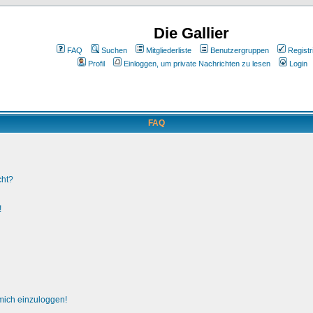
Die Gallier
FAQ
Suchen
Mitgliederliste
Benutzergruppen
Registr
Profil
Einloggen, um private Nachrichten zu lesen
Login
FAQ
cht?
!
 mich einzuloggen!