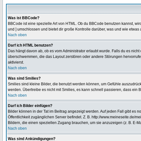
Was ist BBCode?
BBCode ist eine spezielle Art von HTML. Ob du BBCode benutzen kannst, wird 
und ] umschlossen und bietet dir große Kontrolle darüber, was und wie etwas 
Nach oben
Darf ich HTML benutzen?
Das hängt davon ab, ob es vom Administrator erlaubt wurde. Falls du es nicht 
überschwemmen, die das Layout zerstören oder andere Störungen hervorrufen 
aktivierst.
Nach oben
Was sind Smilies?
Smilies sind kleine Bilder, die benutzt werden können, um Gefühle auszudrücke
werden. Übertreibe es nicht mit Smilies, es kann schnell passieren, dass ein 
Nach oben
Darf ich Bilder einfügen?
Bilder können in der Tat im Beitrag angezeigt werden. Auf jeden Fall gibt es 
Öffentlichkeit zugänglichen Server befindet. Z. B. http://www.meineseite.de/me
Bildern, die einen speziellen Zugang brauchen, um sie anzuzeigen (z. B. E-
Nach oben
Was sind Ankündigungen?