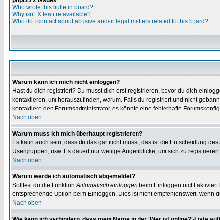
phpBB 2 Issues
Who wrote this bulletin board?
Why isn't X feature available?
Who do I contact about abusive and/or legal matters related to this board?
Warum kann ich mich nicht einloggen?
Hast du dich registriert? Du musst dich erst registrieren, bevor du dich ein
kontaktieren, um herauszufinden, warum. Falls du registriert und nicht gebann
kontaktiere den Forumsadministrator, es könnte eine fehlerhafte Forumskonfig
Nach oben
Warum muss ich mich überhaupt registrieren?
Es kann auch sein, dass du das gar nicht musst, das ist die Entscheidung des Ad
Usergruppen, usw. Es dauert nur wenige Augenblicke, um sich zu registrieren. D
Nach oben
Warum werde ich automatisch abgemeldet?
Solltest du die Funktion
Automatisch einloggen
beim Einloggen nicht aktiviert
entsprechende Option beim Einloggen. Dies ist nicht empfehlenswert, wenn du a
Nach oben
Wie kann ich verhindern, dass mein Name in der 'Wer ist online?'-Liste auf