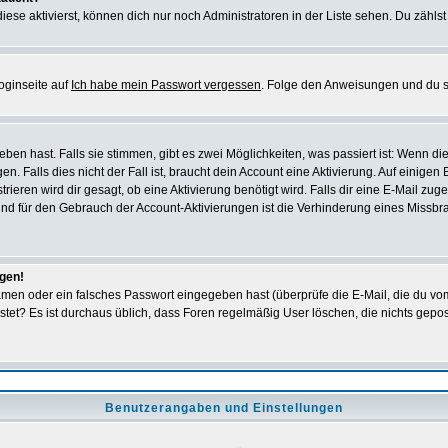
iese aktivierst, können dich nur noch Administratoren in der Liste sehen. Du zählst
oginseite auf
Ich habe mein Passwort vergessen
. Folge den Anweisungen und du so
en hast. Falls sie stimmen, gibt es zwei Möglichkeiten, was passiert ist: Wenn 
 Falls dies nicht der Fall ist, braucht dein Account eine Aktivierung. Auf einigen
rieren wird dir gesagt, ob eine Aktivierung benötigt wird. Falls dir eine E-Mail zu
rund für den Gebrauch der Account-Aktivierungen ist die Verhinderung eines Missb
ggen!
men oder ein falsches Passwort eingegeben hast (überprüfe die E-Mail, die du vo
gepostet? Es ist durchaus üblich, dass Foren regelmäßig User löschen, die nichts ge
Benutzerangaben und Einstellungen