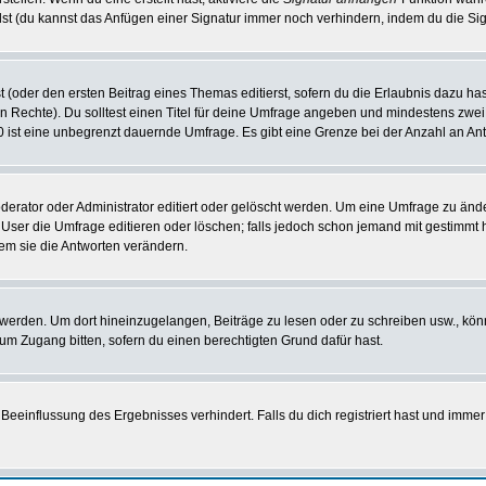
st (du kannst das Anfügen einer Signatur immer noch verhindern, indem du die Sig
 (oder den ersten Beitrag eines Themas editierst, sofern du die Erlaubnis dazu hast
chen Rechte). Du solltest einen Titel für deine Umfrage angeben und mindestens zw
 0 ist eine unbegrenzt dauernde Umfrage. Es gibt eine Grenze bei der Anzahl an Antw
ator oder Administrator editiert oder gelöscht werden. Um eine Umfrage zu änder
r die Umfrage editieren oder löschen; falls jedoch schon jemand mit gestimmt ha
em sie die Antworten verändern.
rden. Um dort hineinzugelangen, Beiträge zu lesen oder zu schreiben usw., könn
 um Zugang bitten, sofern du einen berechtigten Grund dafür hast.
einflussung des Ergebnisses verhindert. Falls du dich registriert hast und immer 