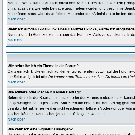
Normalerweise kannst du nicht direkt den Wortlaut des Ranges ändern (Räng
um anzuzeigen, wie viele Beiträge geschrieben wurden und bestimmte Benutze
zu erhöhen, sonst wirst du auf einen Moderator oder Administrator treffen, de
Nach oben
Wenn ich auf den E-Mail-Link eines Benutzers klicke, werde ich aufgeforde
Nur registrierte Benutzer können über das Forum E-Mails verschicken (falls 
Nach oben
Wie schreibe ich ein Thema in ein Forum?
Ganz einfach, klicke einfach auf den entsprechenden Button auf der Forums- o
der Seite aufgelistet (die
Du kannst neue Themen erstellen, Du kannst an Umf
Nach oben
Wie editiere oder lösche ich einen Beitrag?
Sofern du nicht der Boardadministrator oder der Forumsmoderator bist, kannst 
des jeweiligen Beitrages klickst. Sollte jemand bereits auf den Beitrag geantw
geantwortet hat, ferner wird er nicht erscheinen, falls ein Moderator oder Admi
löschen können, wenn schon jemand auf sie geantwortet hat.
Nach oben
Wie kann ich eine Signatur anhängen?
Um eine Signatur an einen Beitrag anzuhängen, musst du erst eine im Profil ers