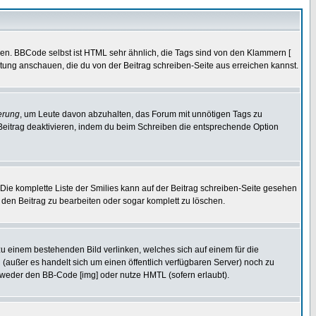
ren. BBCode selbst ist HTML sehr ähnlich, die Tags sind von den Klammern [
itung anschauen, die du von der Beitrag schreiben-Seite aus erreichen kannst.
erung
, um Leute davon abzuhalten, das Forum mit unnötigen Tags zu
Beitrag deaktivieren, indem du beim Schreiben die entsprechende Option
. Die komplette Liste der Smilies kann auf der Beitrag schreiben-Seite gesehen
, den Beitrag zu bearbeiten oder sogar komplett zu löschen.
zu einem bestehenden Bild verlinken, welches sich auf einem für die
en (außer es handelt sich um einen öffentlich verfügbaren Server) noch zu
tweder den BB-Code [img] oder nutze HMTL (sofern erlaubt).