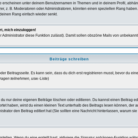
e erscheinen unter deinem Benutzernamen in Themen und in deinem Profil, abhän
r, z. B. Moderatoren oder Administratoren, könnten einen speziellen Rang haben. 
r deinen Rang einfach wieder senkt.
rt, mich einzuloggen!
der Administrator diese Funktion zulässt). Damit sollen obszöne Mails von unbeka
Beiträge schreiben
der Beitragsseite. Es kann sein, dass du dich erst registrieren musst, bevor du e
ragen teilnehmen, usw.
-Liste)
du nur deine eigenen Beiträge löschen oder editieren. Du kannst einen Beitrag edi
ortet haben, wirst du einen kleinen Text unterhalb des Beitrags lesen können, der 
nistrator den Beitrag editiert hat (Sie sollten eine Nachricht hinterlassen, warum s
tellen. Wenn du eine erstellt hast, aktiviere die
Signatur anhängen
-Funktion währ