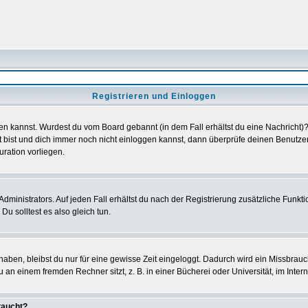
Registrieren und Einloggen
loggen kannst. Wurdest du vom Board gebannt (in dem Fall erhältst du eine Nachrich
t bist und dich immer noch nicht einloggen kannst, dann überprüfe deinen Benutzer
uration vorliegen.
ministrators. Auf jeden Fall erhältst du nach der Registrierung zusätzliche Funktion
u solltest es also gleich tun.
 haben, bleibst du nur für eine gewisse Zeit eingeloggt. Dadurch wird ein Missbrau
n einem fremden Rechner sitzt, z. B. in einer Bücherei oder Universität, im Intern
taucht?