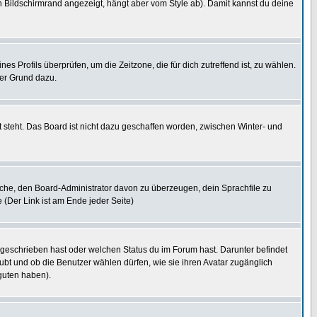
 Bildschirmrand angezeigt, hängt aber vom Style ab). Damit kannst du deine
nes Profils überprüfen, um die Zeitzone, die für dich zutreffend ist, zu wählen.
uter Grund dazu.
 steht. Das Board ist nicht dazu geschaffen worden, zwischen Winter- und
rsuche, den Board-Administrator davon zu überzeugen, dein Sprachfile zu
e (Der Link ist am Ende jeder Seite)
 geschrieben hast oder welchen Status du im Forum hast. Darunter befindet
aubt und ob die Benutzer wählen dürfen, wie sie ihren Avatar zugänglich
guten haben).