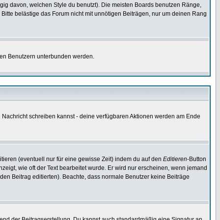
gig davon, welchen Style du benutzt). Die meisten Boards benutzen Ränge,
Bitte belästige das Forum nicht mit unnötigen Beiträgen, nur um deinen Rang
nnten Benutzern unterbunden werden.
ine Nachricht schreiben kannst - deine verfügbaren Aktionen werden am Ende
tieren (eventuell nur für eine gewisse Zeit) indem du auf den
Editieren
-Button
anzeigt, wie oft der Text bearbeitet wurde. Er wird nur erscheinen, wenn jemand
ie den Beitrag editierten). Beachte, dass normale Benutzer keine Beiträge
end der Beitragserstellung. Du kannst auch standardmäßig eine Signatur an