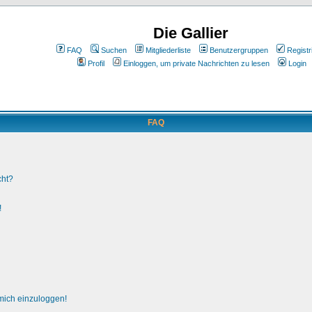
Die Gallier
FAQ
Suchen
Mitgliederliste
Benutzergruppen
Registr
Profil
Einloggen, um private Nachrichten zu lesen
Login
FAQ
cht?
!
 mich einzuloggen!