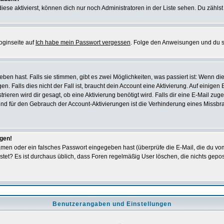
iese aktivierst, können dich nur noch Administratoren in der Liste sehen. Du zählst
oginseite auf
Ich habe mein Passwort vergessen
. Folge den Anweisungen und du so
en hast. Falls sie stimmen, gibt es zwei Möglichkeiten, was passiert ist: Wenn 
 Falls dies nicht der Fall ist, braucht dein Account eine Aktivierung. Auf einigen
rieren wird dir gesagt, ob eine Aktivierung benötigt wird. Falls dir eine E-Mail zu
rund für den Gebrauch der Account-Aktivierungen ist die Verhinderung eines Missb
ggen!
men oder ein falsches Passwort eingegeben hast (überprüfe die E-Mail, die du vo
gepostet? Es ist durchaus üblich, dass Foren regelmäßig User löschen, die nichts ge
Benutzerangaben und Einstellungen