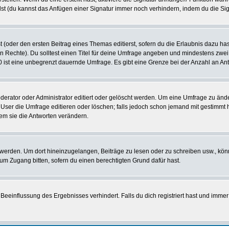
st (du kannst das Anfügen einer Signatur immer noch verhindern, indem du die Sig
 (oder den ersten Beitrag eines Themas editierst, sofern du die Erlaubnis dazu hast
chen Rechte). Du solltest einen Titel für deine Umfrage angeben und mindestens zw
 0 ist eine unbegrenzt dauernde Umfrage. Es gibt eine Grenze bei der Anzahl an Antw
ator oder Administrator editiert oder gelöscht werden. Um eine Umfrage zu änder
r die Umfrage editieren oder löschen; falls jedoch schon jemand mit gestimmt ha
em sie die Antworten verändern.
rden. Um dort hineinzugelangen, Beiträge zu lesen oder zu schreiben usw., könn
 um Zugang bitten, sofern du einen berechtigten Grund dafür hast.
einflussung des Ergebnisses verhindert. Falls du dich registriert hast und immer 