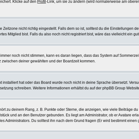
eichert. Klicke auf den
Profil
-Link, um sie zu ändern (wird normalerweise am oberen
itzone nicht richtig eingestellt. Falls dem so ist, solltest du die Einstellungen dei
es Mitglied bist. Falls du also noch nicht registriert bist, wäre das vielleicht ein g
en immer noch nicht stimmen, kann es daran liegen, dass das System auf Sommerzeit
z zwischen deiner gewählten und der Boardzeit kommen.
ht installiert hat oder das Board wurde noch nicht in deine Sprache übersetzt. Ve
Übersetzung schreiben. Weitere Informationen erhältst du auf der phpBB Group Websit
rt zu deinem Rang, z. B. Punkte oder Sterne, die anzeigen, wie viele Beiträge du
elstück und an den Benutzer gebunden. Es liegt am Administrator, ob er Avatare erl
s Administrators. Du solltest ihn nach dem Grund fragen (Er wird bestimmt einen 