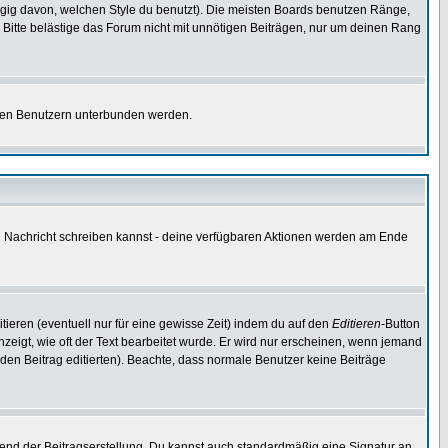
gig davon, welchen Style du benutzt). Die meisten Boards benutzen Ränge,
Bitte belästige das Forum nicht mit unnötigen Beiträgen, nur um deinen Rang
nnten Benutzern unterbunden werden.
ine Nachricht schreiben kannst - deine verfügbaren Aktionen werden am Ende
tieren (eventuell nur für eine gewisse Zeit) indem du auf den
Editieren
-Button
anzeigt, wie oft der Text bearbeitet wurde. Er wird nur erscheinen, wenn jemand
ie den Beitrag editierten). Beachte, dass normale Benutzer keine Beiträge
end der Beitragserstellung. Du kannst auch standardmäßig eine Signatur an