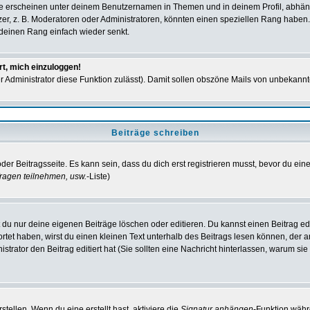
e erscheinen unter deinem Benutzernamen in Themen und in deinem Profil, abhän
r, z. B. Moderatoren oder Administratoren, könnten einen speziellen Rang haben. 
r deinen Rang einfach wieder senkt.
rt, mich einzuloggen!
der Administrator diese Funktion zulässt). Damit sollen obszöne Mails von unbeka
Beiträge schreiben
der Beitragsseite. Es kann sein, dass du dich erst registrieren musst, bevor du e
ragen teilnehmen, usw.
-Liste)
du nur deine eigenen Beiträge löschen oder editieren. Du kannst einen Beitrag edi
ortet haben, wirst du einen kleinen Text unterhalb des Beitrags lesen können, der 
nistrator den Beitrag editiert hat (Sie sollten eine Nachricht hinterlassen, warum s
tellen. Wenn du eine erstellt hast, aktiviere die
Signatur anhängen
-Funktion währ