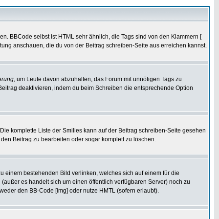
ren. BBCode selbst ist HTML sehr ähnlich, die Tags sind von den Klammern [
itung anschauen, die du von der Beitrag schreiben-Seite aus erreichen kannst.
erung
, um Leute davon abzuhalten, das Forum mit unnötigen Tags zu
Beitrag deaktivieren, indem du beim Schreiben die entsprechende Option
. Die komplette Liste der Smilies kann auf der Beitrag schreiben-Seite gesehen
, den Beitrag zu bearbeiten oder sogar komplett zu löschen.
zu einem bestehenden Bild verlinken, welches sich auf einem für die
en (außer es handelt sich um einen öffentlich verfügbaren Server) noch zu
tweder den BB-Code [img] oder nutze HMTL (sofern erlaubt).