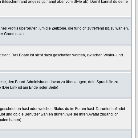
 Bildschirmrand angezeigt, hängt aber vom Style ab). Damit kannst du deine
nes Profils überprüfen, um die Zeitzone, die für dich zutreffend ist, zu wählen.
uter Grund dazu.
 steht. Das Board ist nicht dazu geschaffen worden, zwischen Winter- und
rsuche, den Board-Administrator davon zu überzeugen, dein Sprachfile zu
e (Der Link ist am Ende jeder Seite)
 geschrieben hast oder welchen Status du im Forum hast. Darunter befindet
aubt und ob die Benutzer wählen dürfen, wie sie ihren Avatar zugänglich
guten haben).