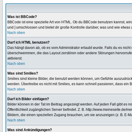
Was ist BBCode?
BBCode ist eine spezielle Art von HTML. Ob du BBCode benutzen kannst, wird 
und ] umschlossen und bietet dir große Kontrolle darüber, was und wie etwas 
Nach oben
Darf ich HTML benutzen?
Das hängt davon ab, ob es vom Administrator erlaubt wurde. Falls du es nicht 
überschwemmen, die das Layout zerstören oder andere Störungen hervorrufen 
aktivierst.
Nach oben
Was sind Smilies?
Smilies sind kleine Bilder, die benutzt werden können, um Gefühle auszudrücke
werden. Übertreibe es nicht mit Smilies, es kann schnell passieren, dass ein 
Nach oben
Darf ich Bilder einfügen?
Bilder können in der Tat im Beitrag angezeigt werden. Auf jeden Fall gibt es 
Öffentlichkeit zugänglichen Server befindet. Z. B. http://www.meineseite.de/me
Bildern, die einen speziellen Zugang brauchen, um sie anzuzeigen (z. B. E-
Nach oben
Was sind Ankündigungen?