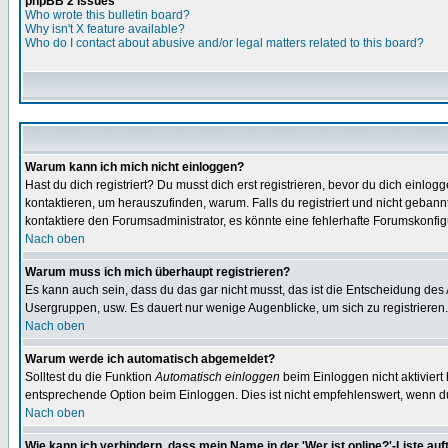
phpBB 2 Issues
Who wrote this bulletin board?
Why isn't X feature available?
Who do I contact about abusive and/or legal matters related to this board?
Warum kann ich mich nicht einloggen?
Hast du dich registriert? Du musst dich erst registrieren, bevor du dich ein
kontaktieren, um herauszufinden, warum. Falls du registriert und nicht gebann
kontaktiere den Forumsadministrator, es könnte eine fehlerhafte Forumskonfig
Nach oben
Warum muss ich mich überhaupt registrieren?
Es kann auch sein, dass du das gar nicht musst, das ist die Entscheidung des Ad
Usergruppen, usw. Es dauert nur wenige Augenblicke, um sich zu registrieren. D
Nach oben
Warum werde ich automatisch abgemeldet?
Solltest du die Funktion
Automatisch einloggen
beim Einloggen nicht aktiviert
entsprechende Option beim Einloggen. Dies ist nicht empfehlenswert, wenn du a
Nach oben
Wie kann ich verhindern, dass mein Name in der 'Wer ist online?'-Liste auf