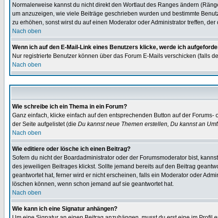
Normalerweise kannst du nicht direkt den Wortlaut des Ranges ändern (Räng
um anzuzeigen, wie viele Beiträge geschrieben wurden und bestimmte Benutze
zu erhöhen, sonst wirst du auf einen Moderator oder Administrator treffen, de
Nach oben
Wenn ich auf den E-Mail-Link eines Benutzers klicke, werde ich aufgeforde
Nur registrierte Benutzer können über das Forum E-Mails verschicken (falls 
Nach oben
Wie schreibe ich ein Thema in ein Forum?
Ganz einfach, klicke einfach auf den entsprechenden Button auf der Forums- o
der Seite aufgelistet (die
Du kannst neue Themen erstellen, Du kannst an Umf
Nach oben
Wie editiere oder lösche ich einen Beitrag?
Sofern du nicht der Boardadministrator oder der Forumsmoderator bist, kannst 
des jeweiligen Beitrages klickst. Sollte jemand bereits auf den Beitrag geantw
geantwortet hat, ferner wird er nicht erscheinen, falls ein Moderator oder Admi
löschen können, wenn schon jemand auf sie geantwortet hat.
Nach oben
Wie kann ich eine Signatur anhängen?
Um eine Signatur an einen Beitrag anzuhängen, musst du erst eine im Profil ers