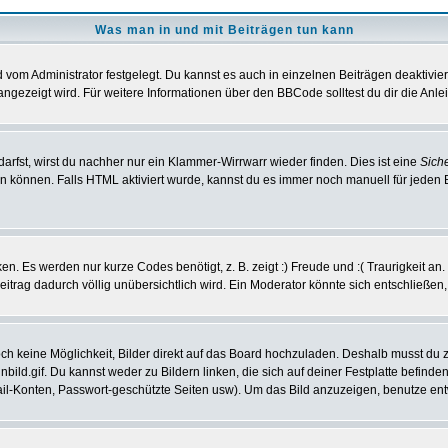
Was man in und mit Beiträgen tun kann
vom Administrator festgelegt. Du kannst es auch in einzelnen Beiträgen deaktivie
angezeigt wird. Für weitere Informationen über den BBCode solltest du dir die Anle
darfst, wirst du nachher nur ein Klammer-Wirrwarr wieder finden. Dies ist eine
Sich
können. Falls HTML aktiviert wurde, kannst du es immer noch manuell für jeden 
n. Es werden nur kurze Codes benötigt, z. B. zeigt :) Freude und :( Traurigkeit an
Beitrag dadurch völlig unübersichtlich wird. Ein Moderator könnte sich entschließen
noch keine Möglichkeit, Bilder direkt auf das Board hochzuladen. Deshalb musst du 
inbild.gif. Du kannst weder zu Bildern linken, die sich auf deiner Festplatte befind
Mail-Konten, Passwort-geschützte Seiten usw). Um das Bild anzuzeigen, benutze en