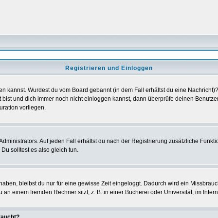
Registrieren und Einloggen
loggen kannst. Wurdest du vom Board gebannt (in dem Fall erhältst du eine Nachrich
t bist und dich immer noch nicht einloggen kannst, dann überprüfe deinen Benutzer
uration vorliegen.
ministrators. Auf jeden Fall erhältst du nach der Registrierung zusätzliche Funktion
u solltest es also gleich tun.
 haben, bleibst du nur für eine gewisse Zeit eingeloggt. Dadurch wird ein Missbrau
n einem fremden Rechner sitzt, z. B. in einer Bücherei oder Universität, im Intern
taucht?