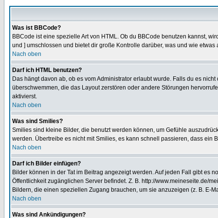
Was ist BBCode?
BBCode ist eine spezielle Art von HTML. Ob du BBCode benutzen kannst, wird 
und ] umschlossen und bietet dir große Kontrolle darüber, was und wie etwas 
Nach oben
Darf ich HTML benutzen?
Das hängt davon ab, ob es vom Administrator erlaubt wurde. Falls du es nicht 
überschwemmen, die das Layout zerstören oder andere Störungen hervorrufen 
aktivierst.
Nach oben
Was sind Smilies?
Smilies sind kleine Bilder, die benutzt werden können, um Gefühle auszudrücke
werden. Übertreibe es nicht mit Smilies, es kann schnell passieren, dass ein 
Nach oben
Darf ich Bilder einfügen?
Bilder können in der Tat im Beitrag angezeigt werden. Auf jeden Fall gibt es 
Öffentlichkeit zugänglichen Server befindet. Z. B. http://www.meineseite.de/me
Bildern, die einen speziellen Zugang brauchen, um sie anzuzeigen (z. B. E-
Nach oben
Was sind Ankündigungen?