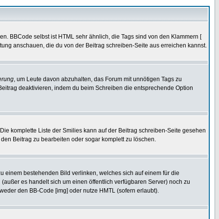
ren. BBCode selbst ist HTML sehr ähnlich, die Tags sind von den Klammern [
itung anschauen, die du von der Beitrag schreiben-Seite aus erreichen kannst.
erung
, um Leute davon abzuhalten, das Forum mit unnötigen Tags zu
Beitrag deaktivieren, indem du beim Schreiben die entsprechende Option
. Die komplette Liste der Smilies kann auf der Beitrag schreiben-Seite gesehen
, den Beitrag zu bearbeiten oder sogar komplett zu löschen.
zu einem bestehenden Bild verlinken, welches sich auf einem für die
en (außer es handelt sich um einen öffentlich verfügbaren Server) noch zu
tweder den BB-Code [img] oder nutze HMTL (sofern erlaubt).