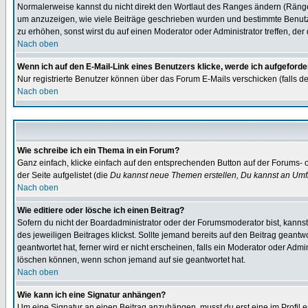
Normalerweise kannst du nicht direkt den Wortlaut des Ranges ändern (Räng
um anzuzeigen, wie viele Beiträge geschrieben wurden und bestimmte Benutze
zu erhöhen, sonst wirst du auf einen Moderator oder Administrator treffen, de
Nach oben
Wenn ich auf den E-Mail-Link eines Benutzers klicke, werde ich aufgeforde
Nur registrierte Benutzer können über das Forum E-Mails verschicken (falls 
Nach oben
Wie schreibe ich ein Thema in ein Forum?
Ganz einfach, klicke einfach auf den entsprechenden Button auf der Forums- o
der Seite aufgelistet (die
Du kannst neue Themen erstellen, Du kannst an Umf
Nach oben
Wie editiere oder lösche ich einen Beitrag?
Sofern du nicht der Boardadministrator oder der Forumsmoderator bist, kannst 
des jeweiligen Beitrages klickst. Sollte jemand bereits auf den Beitrag geantw
geantwortet hat, ferner wird er nicht erscheinen, falls ein Moderator oder Admi
löschen können, wenn schon jemand auf sie geantwortet hat.
Nach oben
Wie kann ich eine Signatur anhängen?
Um eine Signatur an einen Beitrag anzuhängen, musst du erst eine im Profil ers