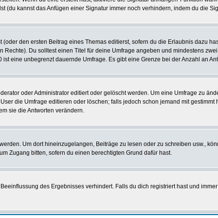
st (du kannst das Anfügen einer Signatur immer noch verhindern, indem du die Sig
 (oder den ersten Beitrag eines Themas editierst, sofern du die Erlaubnis dazu hast
chen Rechte). Du solltest einen Titel für deine Umfrage angeben und mindestens zw
 0 ist eine unbegrenzt dauernde Umfrage. Es gibt eine Grenze bei der Anzahl an Antw
ator oder Administrator editiert oder gelöscht werden. Um eine Umfrage zu änder
r die Umfrage editieren oder löschen; falls jedoch schon jemand mit gestimmt ha
em sie die Antworten verändern.
rden. Um dort hineinzugelangen, Beiträge zu lesen oder zu schreiben usw., könn
 um Zugang bitten, sofern du einen berechtigten Grund dafür hast.
einflussung des Ergebnisses verhindert. Falls du dich registriert hast und immer 