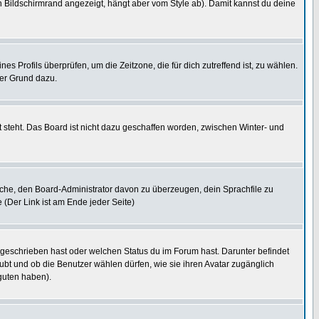
 Bildschirmrand angezeigt, hängt aber vom Style ab). Damit kannst du deine
nes Profils überprüfen, um die Zeitzone, die für dich zutreffend ist, zu wählen.
uter Grund dazu.
 steht. Das Board ist nicht dazu geschaffen worden, zwischen Winter- und
rsuche, den Board-Administrator davon zu überzeugen, dein Sprachfile zu
e (Der Link ist am Ende jeder Seite)
 geschrieben hast oder welchen Status du im Forum hast. Darunter befindet
aubt und ob die Benutzer wählen dürfen, wie sie ihren Avatar zugänglich
guten haben).