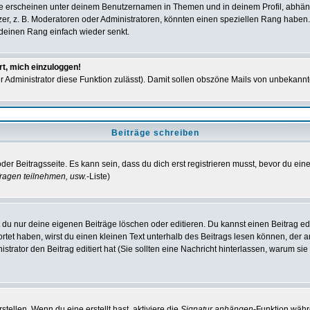
e erscheinen unter deinem Benutzernamen in Themen und in deinem Profil, abhän
r, z. B. Moderatoren oder Administratoren, könnten einen speziellen Rang haben. 
r deinen Rang einfach wieder senkt.
rt, mich einzuloggen!
der Administrator diese Funktion zulässt). Damit sollen obszöne Mails von unbeka
Beiträge schreiben
der Beitragsseite. Es kann sein, dass du dich erst registrieren musst, bevor du e
ragen teilnehmen, usw.
-Liste)
du nur deine eigenen Beiträge löschen oder editieren. Du kannst einen Beitrag edi
ortet haben, wirst du einen kleinen Text unterhalb des Beitrags lesen können, der 
nistrator den Beitrag editiert hat (Sie sollten eine Nachricht hinterlassen, warum s
tellen. Wenn du eine erstellt hast, aktiviere die
Signatur anhängen
-Funktion währ