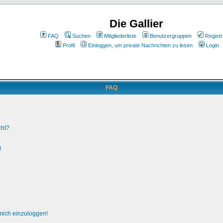
Die Gallier
FAQ
Suchen
Mitgliederliste
Benutzergruppen
Registr
Profil
Einloggen, um private Nachrichten zu lesen
Login
FAQ
cht?
!
 mich einzuloggen!