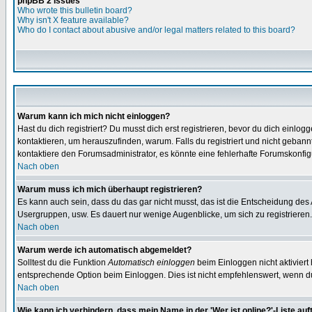
phpBB 2 Issues
Who wrote this bulletin board?
Why isn't X feature available?
Who do I contact about abusive and/or legal matters related to this board?
Warum kann ich mich nicht einloggen?
Hast du dich registriert? Du musst dich erst registrieren, bevor du dich ein
kontaktieren, um herauszufinden, warum. Falls du registriert und nicht gebann
kontaktiere den Forumsadministrator, es könnte eine fehlerhafte Forumskonfig
Nach oben
Warum muss ich mich überhaupt registrieren?
Es kann auch sein, dass du das gar nicht musst, das ist die Entscheidung des Ad
Usergruppen, usw. Es dauert nur wenige Augenblicke, um sich zu registrieren. D
Nach oben
Warum werde ich automatisch abgemeldet?
Solltest du die Funktion
Automatisch einloggen
beim Einloggen nicht aktiviert
entsprechende Option beim Einloggen. Dies ist nicht empfehlenswert, wenn du a
Nach oben
Wie kann ich verhindern, dass mein Name in der 'Wer ist online?'-Liste auf