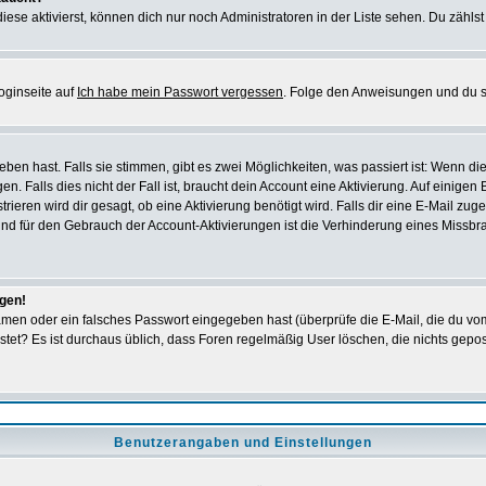
iese aktivierst, können dich nur noch Administratoren in der Liste sehen. Du zählst
oginseite auf
Ich habe mein Passwort vergessen
. Folge den Anweisungen und du so
en hast. Falls sie stimmen, gibt es zwei Möglichkeiten, was passiert ist: Wenn 
 Falls dies nicht der Fall ist, braucht dein Account eine Aktivierung. Auf einigen
rieren wird dir gesagt, ob eine Aktivierung benötigt wird. Falls dir eine E-Mail zu
rund für den Gebrauch der Account-Aktivierungen ist die Verhinderung eines Missb
ggen!
men oder ein falsches Passwort eingegeben hast (überprüfe die E-Mail, die du vo
gepostet? Es ist durchaus üblich, dass Foren regelmäßig User löschen, die nichts ge
Benutzerangaben und Einstellungen