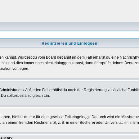
Registrieren und Einloggen
loggen kannst. Wurdest du vom Board gebannt (in dem Fall erhältst du eine Nachrich
t bist und dich immer noch nicht einloggen kannst, dann überprüfe deinen Benutzer
uration vorliegen.
ministrators. Auf jeden Fall erhältst du nach der Registrierung zusätzliche Funktion
u solltest es also gleich tun.
 haben, bleibst du nur für eine gewisse Zeit eingeloggt. Dadurch wird ein Missbrau
n einem fremden Rechner sitzt, z. B. in einer Bücherei oder Universität, im Intern
taucht?