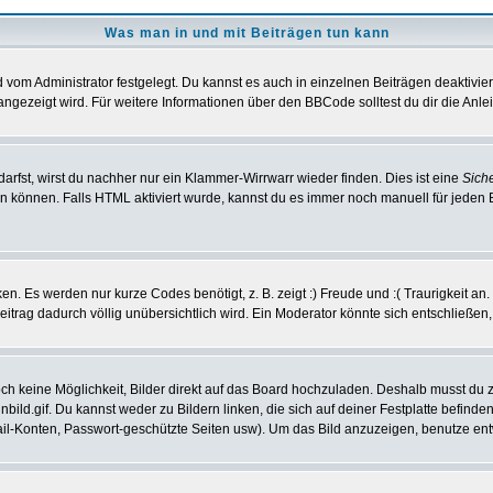
Was man in und mit Beiträgen tun kann
vom Administrator festgelegt. Du kannst es auch in einzelnen Beiträgen deaktivie
angezeigt wird. Für weitere Informationen über den BBCode solltest du dir die Anle
darfst, wirst du nachher nur ein Klammer-Wirrwarr wieder finden. Dies ist eine
Sich
können. Falls HTML aktiviert wurde, kannst du es immer noch manuell für jeden 
n. Es werden nur kurze Codes benötigt, z. B. zeigt :) Freude und :( Traurigkeit an
Beitrag dadurch völlig unübersichtlich wird. Ein Moderator könnte sich entschließen
noch keine Möglichkeit, Bilder direkt auf das Board hochzuladen. Deshalb musst du 
inbild.gif. Du kannst weder zu Bildern linken, die sich auf deiner Festplatte befind
Mail-Konten, Passwort-geschützte Seiten usw). Um das Bild anzuzeigen, benutze en