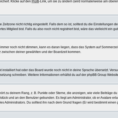
eichert. Klicke auf den
Profil
-Link, um sie zu ändern (wird normalerweise am oberen
itzone nicht richtig eingestellt. Falls dem so ist, solltest du die Einstellungen dei
es Mitglied bist. Falls du also noch nicht registriert bist, wäre das vielleicht ein g
en immer noch nicht stimmen, kann es daran liegen, dass das System auf Sommerzeit
z zwischen deiner gewählten und der Boardzeit kommen.
ht installiert hat oder das Board wurde noch nicht in deine Sprache übersetzt. Ve
Übersetzung schreiben. Weitere Informationen erhältst du auf der phpBB Group Websit
rt zu deinem Rang, z. B. Punkte oder Sterne, die anzeigen, wie viele Beiträge du
elstück und an den Benutzer gebunden. Es liegt am Administrator, ob er Avatare erl
s Administrators. Du solltest ihn nach dem Grund fragen (Er wird bestimmt einen 