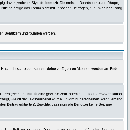
gig davon, welchen Style du benutzt). Die meisten Boards benutzen Ränge,
Bitte belästige das Forum nicht mit unnötigen Beiträgen, nur um deinen Rang
nnten Benutzern unterbunden werden.
ine Nachricht schreiben kannst - deine verfügbaren Aktionen werden am Ende
tieren (eventuell nur für eine gewisse Zeit) indem du auf den
Editieren
-Button
anzeigt, wie oft der Text bearbeitet wurde. Er wird nur erscheinen, wenn jemand
ie den Beitrag editierten). Beachte, dass normale Benutzer keine Beiträge
end der Beitragserstellung. Du kannst auch standardmäßig eine Signatur an