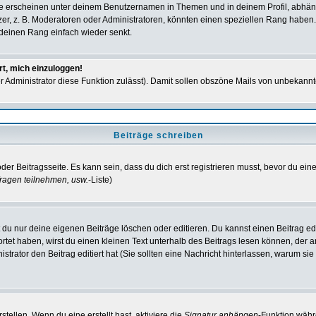
e erscheinen unter deinem Benutzernamen in Themen und in deinem Profil, abhän
r, z. B. Moderatoren oder Administratoren, könnten einen speziellen Rang haben. 
r deinen Rang einfach wieder senkt.
rt, mich einzuloggen!
der Administrator diese Funktion zulässt). Damit sollen obszöne Mails von unbeka
Beiträge schreiben
der Beitragsseite. Es kann sein, dass du dich erst registrieren musst, bevor du e
ragen teilnehmen, usw.
-Liste)
du nur deine eigenen Beiträge löschen oder editieren. Du kannst einen Beitrag edi
ortet haben, wirst du einen kleinen Text unterhalb des Beitrags lesen können, der 
nistrator den Beitrag editiert hat (Sie sollten eine Nachricht hinterlassen, warum s
tellen. Wenn du eine erstellt hast, aktiviere die
Signatur anhängen
-Funktion währ