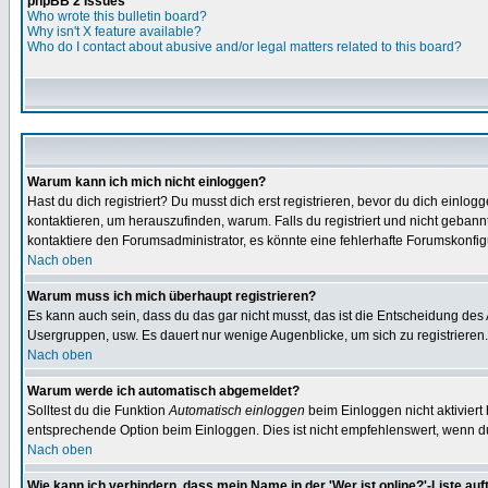
phpBB 2 Issues
Who wrote this bulletin board?
Why isn't X feature available?
Who do I contact about abusive and/or legal matters related to this board?
Warum kann ich mich nicht einloggen?
Hast du dich registriert? Du musst dich erst registrieren, bevor du dich ein
kontaktieren, um herauszufinden, warum. Falls du registriert und nicht gebann
kontaktiere den Forumsadministrator, es könnte eine fehlerhafte Forumskonfig
Nach oben
Warum muss ich mich überhaupt registrieren?
Es kann auch sein, dass du das gar nicht musst, das ist die Entscheidung des Ad
Usergruppen, usw. Es dauert nur wenige Augenblicke, um sich zu registrieren. D
Nach oben
Warum werde ich automatisch abgemeldet?
Solltest du die Funktion
Automatisch einloggen
beim Einloggen nicht aktiviert
entsprechende Option beim Einloggen. Dies ist nicht empfehlenswert, wenn du a
Nach oben
Wie kann ich verhindern, dass mein Name in der 'Wer ist online?'-Liste auf