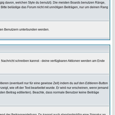
gig davon, welchen Style du benutzt). Die meisten Boards benutzen Ränge,
Bitte belästige das Forum nicht mit unnötigen Beiträgen, nur um deinen Rang
nnten Benutzern unterbunden werden.
ine Nachricht schreiben kannst - deine verfügbaren Aktionen werden am Ende
tieren (eventuell nur für eine gewisse Zeit) indem du auf den
Editieren
-Button
anzeigt, wie oft der Text bearbeitet wurde. Er wird nur erscheinen, wenn jemand
ie den Beitrag editierten). Beachte, dass normale Benutzer keine Beiträge
end der Beitragserstellung. Du kannst auch standardmäßig eine Signatur an