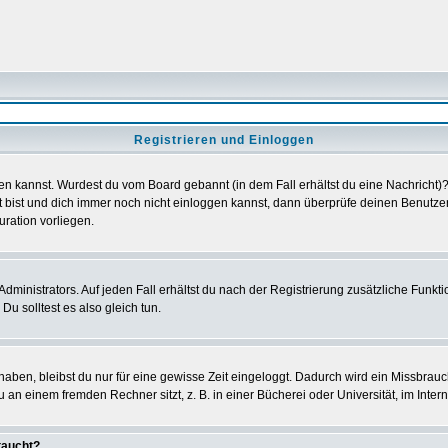
Registrieren und Einloggen
loggen kannst. Wurdest du vom Board gebannt (in dem Fall erhältst du eine Nachrich
t bist und dich immer noch nicht einloggen kannst, dann überprüfe deinen Benutzer
uration vorliegen.
ministrators. Auf jeden Fall erhältst du nach der Registrierung zusätzliche Funktion
u solltest es also gleich tun.
 haben, bleibst du nur für eine gewisse Zeit eingeloggt. Dadurch wird ein Missbrau
n einem fremden Rechner sitzt, z. B. in einer Bücherei oder Universität, im Intern
taucht?