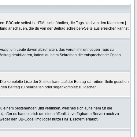
ren. BBCode selbst ist HTML sehr ähnlich, die Tags sind von den Klammern [
itung anschauen, die du von der Beitrag schreiben-Seite aus erreichen kannst.
erung
, um Leute davon abzuhalten, das Forum mit unnötigen Tags zu
Beitrag deaktivieren, indem du beim Schreiben die entsprechende Option
. Die komplette Liste der Smilies kann auf der Beitrag schreiben-Seite gesehen
, den Beitrag zu bearbeiten oder sogar komplett zu löschen.
zu einem bestehenden Bild verlinken, welches sich auf einem für die
en (außer es handelt sich um einen öffentlich verfügbaren Server) noch zu
tweder den BB-Code [img] oder nutze HMTL (sofern erlaubt).