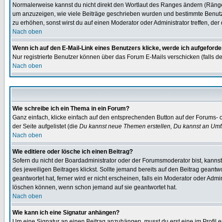
Normalerweise kannst du nicht direkt den Wortlaut des Ranges ändern (Räng
um anzuzeigen, wie viele Beiträge geschrieben wurden und bestimmte Benutze
zu erhöhen, sonst wirst du auf einen Moderator oder Administrator treffen, de
Nach oben
Wenn ich auf den E-Mail-Link eines Benutzers klicke, werde ich aufgeforde
Nur registrierte Benutzer können über das Forum E-Mails verschicken (falls 
Nach oben
Wie schreibe ich ein Thema in ein Forum?
Ganz einfach, klicke einfach auf den entsprechenden Button auf der Forums- o
der Seite aufgelistet (die
Du kannst neue Themen erstellen, Du kannst an Umf
Nach oben
Wie editiere oder lösche ich einen Beitrag?
Sofern du nicht der Boardadministrator oder der Forumsmoderator bist, kannst 
des jeweiligen Beitrages klickst. Sollte jemand bereits auf den Beitrag geantw
geantwortet hat, ferner wird er nicht erscheinen, falls ein Moderator oder Admi
löschen können, wenn schon jemand auf sie geantwortet hat.
Nach oben
Wie kann ich eine Signatur anhängen?
Um eine Signatur an einen Beitrag anzuhängen, musst du erst eine im Profil ers