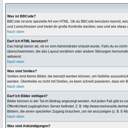
Was ist BBCode?
BBCode ist eine spezielle Art von HTML. Ob du BBCode benutzen kannst, wird 
und ] umschlossen und bietet dir große Kontrolle darüber, was und wie etwas 
Nach oben
Darf ich HTML benutzen?
Das hängt davon ab, ob es vom Administrator erlaubt wurde. Falls du es nicht 
überschwemmen, die das Layout zerstören oder andere Störungen hervorrufen 
aktivierst.
Nach oben
Was sind Smilies?
Smilies sind kleine Bilder, die benutzt werden können, um Gefühle auszudrücke
werden. Übertreibe es nicht mit Smilies, es kann schnell passieren, dass ein 
Nach oben
Darf ich Bilder einfügen?
Bilder können in der Tat im Beitrag angezeigt werden. Auf jeden Fall gibt es 
Öffentlichkeit zugänglichen Server befindet. Z. B. http://www.meineseite.de/me
Bildern, die einen speziellen Zugang brauchen, um sie anzuzeigen (z. B. E-
Nach oben
Was sind Ankündigungen?