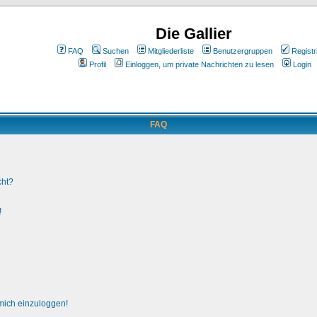
Die Gallier
FAQ
Suchen
Mitgliederliste
Benutzergruppen
Registr
Profil
Einloggen, um private Nachrichten zu lesen
Login
FAQ
cht?
!
 mich einzuloggen!