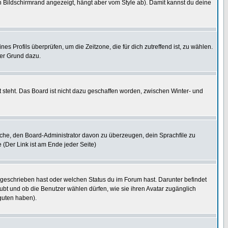
 Bildschirmrand angezeigt, hängt aber vom Style ab). Damit kannst du deine
nes Profils überprüfen, um die Zeitzone, die für dich zutreffend ist, zu wählen.
uter Grund dazu.
 steht. Das Board ist nicht dazu geschaffen worden, zwischen Winter- und
rsuche, den Board-Administrator davon zu überzeugen, dein Sprachfile zu
e (Der Link ist am Ende jeder Seite)
 geschrieben hast oder welchen Status du im Forum hast. Darunter befindet
aubt und ob die Benutzer wählen dürfen, wie sie ihren Avatar zugänglich
guten haben).