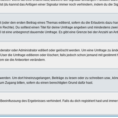
st (du kannst das Anfügen einer Signatur immer noch verhindern, indem du die Sig
 (oder den ersten Beitrag eines Themas editierst, sofern du die Erlaubnis dazu hast
chen Rechte). Du solltest einen Titel für deine Umfrage angeben und mindestens zw
 0 ist eine unbegrenzt dauernde Umfrage. Es gibt eine Grenze bei der Anzahl an Antw
ator oder Administrator editiert oder gelöscht werden. Um eine Umfrage zu änder
r die Umfrage editieren oder löschen; falls jedoch schon jemand mit gestimmt ha
em sie die Antworten verändern.
rden. Um dort hineinzugelangen, Beiträge zu lesen oder zu schreiben usw., könn
 um Zugang bitten, sofern du einen berechtigten Grund dafür hast.
einflussung des Ergebnisses verhindert. Falls du dich registriert hast und immer 