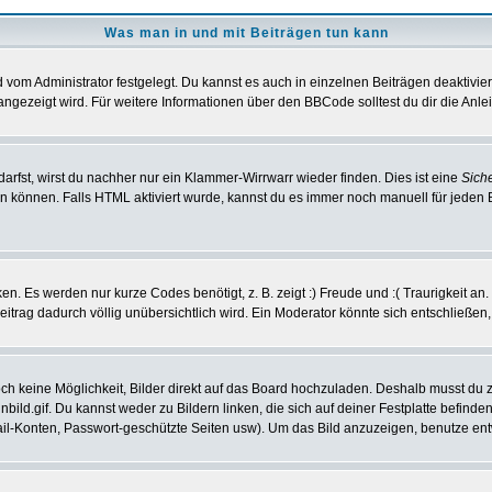
Was man in und mit Beiträgen tun kann
vom Administrator festgelegt. Du kannst es auch in einzelnen Beiträgen deaktivie
angezeigt wird. Für weitere Informationen über den BBCode solltest du dir die Anle
darfst, wirst du nachher nur ein Klammer-Wirrwarr wieder finden. Dies ist eine
Sich
können. Falls HTML aktiviert wurde, kannst du es immer noch manuell für jeden 
n. Es werden nur kurze Codes benötigt, z. B. zeigt :) Freude und :( Traurigkeit an
Beitrag dadurch völlig unübersichtlich wird. Ein Moderator könnte sich entschließen
noch keine Möglichkeit, Bilder direkt auf das Board hochzuladen. Deshalb musst du 
inbild.gif. Du kannst weder zu Bildern linken, die sich auf deiner Festplatte befind
Mail-Konten, Passwort-geschützte Seiten usw). Um das Bild anzuzeigen, benutze en