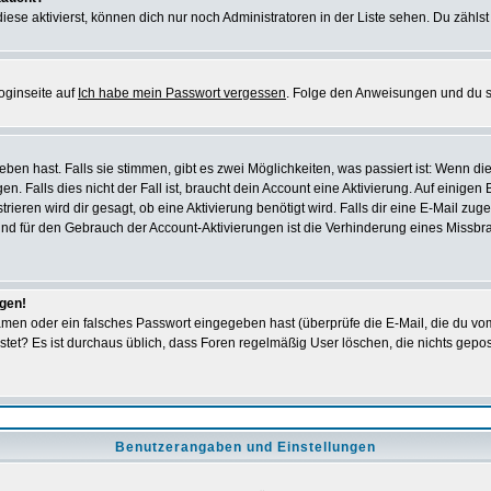
iese aktivierst, können dich nur noch Administratoren in der Liste sehen. Du zählst
oginseite auf
Ich habe mein Passwort vergessen
. Folge den Anweisungen und du so
en hast. Falls sie stimmen, gibt es zwei Möglichkeiten, was passiert ist: Wenn 
 Falls dies nicht der Fall ist, braucht dein Account eine Aktivierung. Auf einigen
rieren wird dir gesagt, ob eine Aktivierung benötigt wird. Falls dir eine E-Mail zu
rund für den Gebrauch der Account-Aktivierungen ist die Verhinderung eines Missb
ggen!
men oder ein falsches Passwort eingegeben hast (überprüfe die E-Mail, die du vo
gepostet? Es ist durchaus üblich, dass Foren regelmäßig User löschen, die nichts ge
Benutzerangaben und Einstellungen