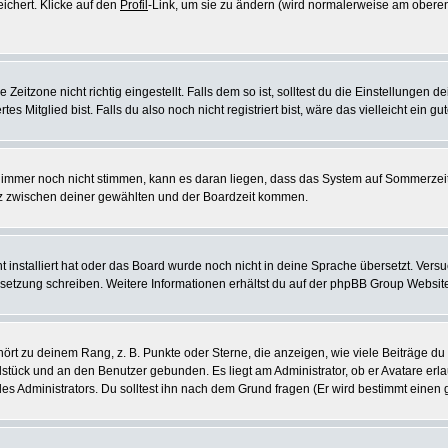
eichert. Klicke auf den
Profil
-Link, um sie zu ändern (wird normalerweise am oberen
itzone nicht richtig eingestellt. Falls dem so ist, solltest du die Einstellungen dei
es Mitglied bist. Falls du also noch nicht registriert bist, wäre das vielleicht ein g
en immer noch nicht stimmen, kann es daran liegen, dass das System auf Sommerzeit
z zwischen deiner gewählten und der Boardzeit kommen.
ht installiert hat oder das Board wurde noch nicht in deine Sprache übersetzt. Ve
Übersetzung schreiben. Weitere Informationen erhältst du auf der phpBB Group Websit
rt zu deinem Rang, z. B. Punkte oder Sterne, die anzeigen, wie viele Beiträge du
elstück und an den Benutzer gebunden. Es liegt am Administrator, ob er Avatare erl
s Administrators. Du solltest ihn nach dem Grund fragen (Er wird bestimmt einen 