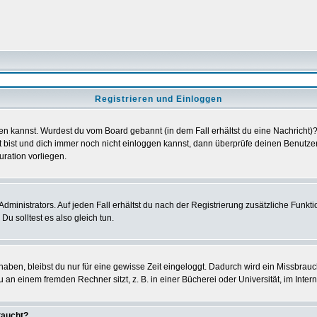
Registrieren und Einloggen
loggen kannst. Wurdest du vom Board gebannt (in dem Fall erhältst du eine Nachrich
t bist und dich immer noch nicht einloggen kannst, dann überprüfe deinen Benutzer
uration vorliegen.
ministrators. Auf jeden Fall erhältst du nach der Registrierung zusätzliche Funktion
u solltest es also gleich tun.
 haben, bleibst du nur für eine gewisse Zeit eingeloggt. Dadurch wird ein Missbrau
n einem fremden Rechner sitzt, z. B. in einer Bücherei oder Universität, im Intern
taucht?