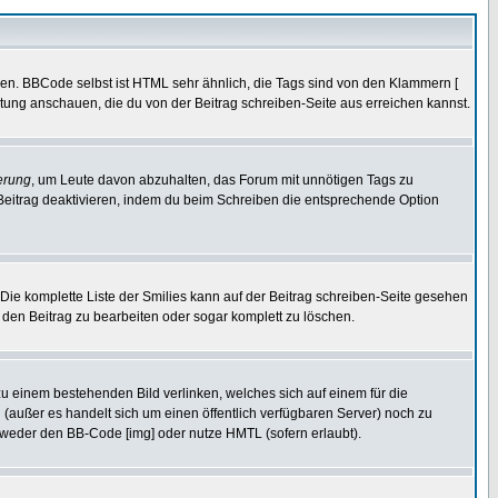
ren. BBCode selbst ist HTML sehr ähnlich, die Tags sind von den Klammern [
itung anschauen, die du von der Beitrag schreiben-Seite aus erreichen kannst.
erung
, um Leute davon abzuhalten, das Forum mit unnötigen Tags zu
Beitrag deaktivieren, indem du beim Schreiben die entsprechende Option
. Die komplette Liste der Smilies kann auf der Beitrag schreiben-Seite gesehen
, den Beitrag zu bearbeiten oder sogar komplett zu löschen.
zu einem bestehenden Bild verlinken, welches sich auf einem für die
en (außer es handelt sich um einen öffentlich verfügbaren Server) noch zu
tweder den BB-Code [img] oder nutze HMTL (sofern erlaubt).