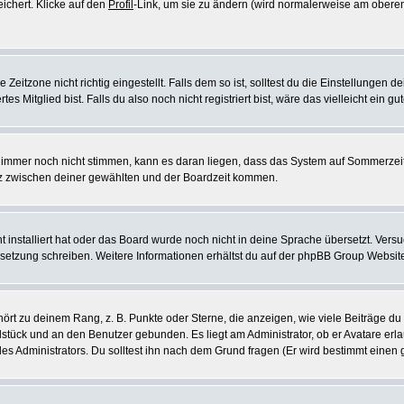
eichert. Klicke auf den
Profil
-Link, um sie zu ändern (wird normalerweise am oberen
itzone nicht richtig eingestellt. Falls dem so ist, solltest du die Einstellungen dei
es Mitglied bist. Falls du also noch nicht registriert bist, wäre das vielleicht ein g
en immer noch nicht stimmen, kann es daran liegen, dass das System auf Sommerzeit
z zwischen deiner gewählten und der Boardzeit kommen.
ht installiert hat oder das Board wurde noch nicht in deine Sprache übersetzt. Ve
Übersetzung schreiben. Weitere Informationen erhältst du auf der phpBB Group Websit
rt zu deinem Rang, z. B. Punkte oder Sterne, die anzeigen, wie viele Beiträge du
elstück und an den Benutzer gebunden. Es liegt am Administrator, ob er Avatare erl
s Administrators. Du solltest ihn nach dem Grund fragen (Er wird bestimmt einen 