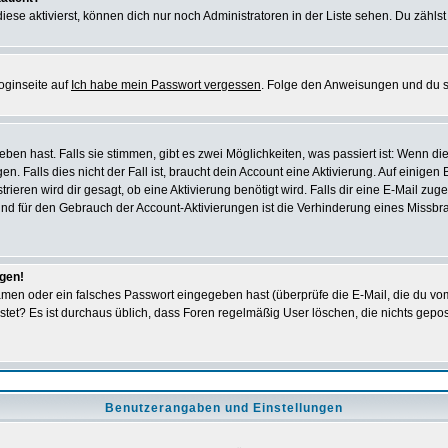
iese aktivierst, können dich nur noch Administratoren in der Liste sehen. Du zählst
oginseite auf
Ich habe mein Passwort vergessen
. Folge den Anweisungen und du so
en hast. Falls sie stimmen, gibt es zwei Möglichkeiten, was passiert ist: Wenn 
 Falls dies nicht der Fall ist, braucht dein Account eine Aktivierung. Auf einigen
rieren wird dir gesagt, ob eine Aktivierung benötigt wird. Falls dir eine E-Mail zu
rund für den Gebrauch der Account-Aktivierungen ist die Verhinderung eines Missb
ggen!
men oder ein falsches Passwort eingegeben hast (überprüfe die E-Mail, die du vo
gepostet? Es ist durchaus üblich, dass Foren regelmäßig User löschen, die nichts ge
Benutzerangaben und Einstellungen