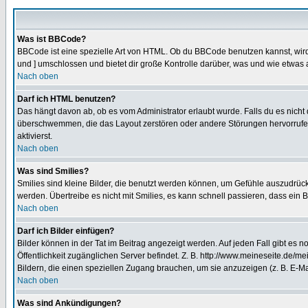
Was ist BBCode?
BBCode ist eine spezielle Art von HTML. Ob du BBCode benutzen kannst, wird 
und ] umschlossen und bietet dir große Kontrolle darüber, was und wie etwas 
Nach oben
Darf ich HTML benutzen?
Das hängt davon ab, ob es vom Administrator erlaubt wurde. Falls du es nicht 
überschwemmen, die das Layout zerstören oder andere Störungen hervorrufen 
aktivierst.
Nach oben
Was sind Smilies?
Smilies sind kleine Bilder, die benutzt werden können, um Gefühle auszudrücke
werden. Übertreibe es nicht mit Smilies, es kann schnell passieren, dass ein 
Nach oben
Darf ich Bilder einfügen?
Bilder können in der Tat im Beitrag angezeigt werden. Auf jeden Fall gibt es 
Öffentlichkeit zugänglichen Server befindet. Z. B. http://www.meineseite.de/me
Bildern, die einen speziellen Zugang brauchen, um sie anzuzeigen (z. B. E-
Nach oben
Was sind Ankündigungen?