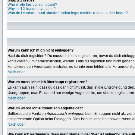
phpBB 2 Issues
Who wrote this bulletin board?
Why isn't X feature available?
Who do I contact about abusive and/or legal matters related to this board?
Warum kann ich mich nicht einloggen?
Hast du dich registriert? Du musst dich erst registrieren, bevor du dich ein
kontaktieren, um herauszufinden, warum. Falls du registriert und nicht gebann
kontaktiere den Forumsadministrator, es könnte eine fehlerhafte Forumskonfig
Nach oben
Warum muss ich mich überhaupt registrieren?
Es kann auch sein, dass du das gar nicht musst, das ist die Entscheidung des Ad
Usergruppen, usw. Es dauert nur wenige Augenblicke, um sich zu registrieren. D
Nach oben
Warum werde ich automatisch abgemeldet?
Solltest du die Funktion
Automatisch einloggen
beim Einloggen nicht aktiviert
entsprechende Option beim Einloggen. Dies ist nicht empfehlenswert, wenn du a
Nach oben
Wie kann ich verhindern, dass mein Name in der 'Wer ist online?'-Liste auf