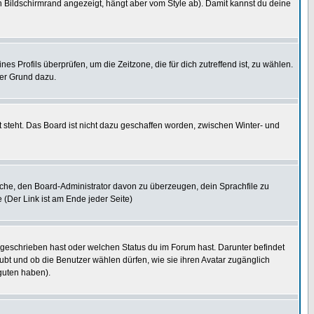
 Bildschirmrand angezeigt, hängt aber vom Style ab). Damit kannst du deine
nes Profils überprüfen, um die Zeitzone, die für dich zutreffend ist, zu wählen.
uter Grund dazu.
 steht. Das Board ist nicht dazu geschaffen worden, zwischen Winter- und
rsuche, den Board-Administrator davon zu überzeugen, dein Sprachfile zu
e (Der Link ist am Ende jeder Seite)
 geschrieben hast oder welchen Status du im Forum hast. Darunter befindet
aubt und ob die Benutzer wählen dürfen, wie sie ihren Avatar zugänglich
guten haben).