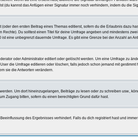
st (du kannst das Anfügen einer Signatur immer noch verhindern, indem du die Sig
 (oder den ersten Beitrag eines Themas editierst, sofern du die Erlaubnis dazu hast
chen Rechte). Du solltest einen Titel für deine Umfrage angeben und mindestens zw
 0 ist eine unbegrenzt dauernde Umfrage. Es gibt eine Grenze bei der Anzahl an Antw
ator oder Administrator editiert oder gelöscht werden. Um eine Umfrage zu änder
r die Umfrage editieren oder löschen; falls jedoch schon jemand mit gestimmt ha
em sie die Antworten verändern.
rden. Um dort hineinzugelangen, Beiträge zu lesen oder zu schreiben usw., könn
 um Zugang bitten, sofern du einen berechtigten Grund dafür hast.
einflussung des Ergebnisses verhindert. Falls du dich registriert hast und immer 