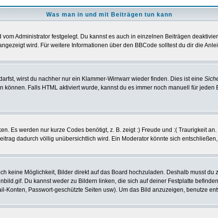
Was man in und mit Beiträgen tun kann
vom Administrator festgelegt. Du kannst es auch in einzelnen Beiträgen deaktivie
angezeigt wird. Für weitere Informationen über den BBCode solltest du dir die Anle
darfst, wirst du nachher nur ein Klammer-Wirrwarr wieder finden. Dies ist eine
Sich
können. Falls HTML aktiviert wurde, kannst du es immer noch manuell für jeden 
n. Es werden nur kurze Codes benötigt, z. B. zeigt :) Freude und :( Traurigkeit an
Beitrag dadurch völlig unübersichtlich wird. Ein Moderator könnte sich entschließen
noch keine Möglichkeit, Bilder direkt auf das Board hochzuladen. Deshalb musst du 
inbild.gif. Du kannst weder zu Bildern linken, die sich auf deiner Festplatte befind
Mail-Konten, Passwort-geschützte Seiten usw). Um das Bild anzuzeigen, benutze en