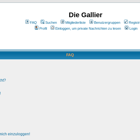
Die Gallier
FAQ
Suchen
Mitgliederliste
Benutzergruppen
Registr
Profil
Einloggen, um private Nachrichten zu lesen
Login
FAQ
cht?
!
 mich einzuloggen!