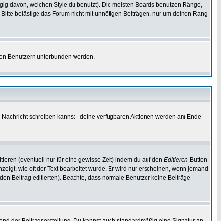
gig davon, welchen Style du benutzt). Die meisten Boards benutzen Ränge,
Bitte belästige das Forum nicht mit unnötigen Beiträgen, nur um deinen Rang
nnten Benutzern unterbunden werden.
ine Nachricht schreiben kannst - deine verfügbaren Aktionen werden am Ende
tieren (eventuell nur für eine gewisse Zeit) indem du auf den
Editieren
-Button
anzeigt, wie oft der Text bearbeitet wurde. Er wird nur erscheinen, wenn jemand
ie den Beitrag editierten). Beachte, dass normale Benutzer keine Beiträge
end der Beitragserstellung. Du kannst auch standardmäßig eine Signatur an