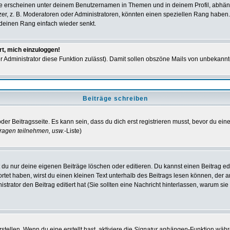
e erscheinen unter deinem Benutzernamen in Themen und in deinem Profil, abhän
r, z. B. Moderatoren oder Administratoren, könnten einen speziellen Rang haben. 
r deinen Rang einfach wieder senkt.
rt, mich einzuloggen!
der Administrator diese Funktion zulässt). Damit sollen obszöne Mails von unbeka
Beiträge schreiben
der Beitragsseite. Es kann sein, dass du dich erst registrieren musst, bevor du e
ragen teilnehmen, usw.
-Liste)
du nur deine eigenen Beiträge löschen oder editieren. Du kannst einen Beitrag edi
ortet haben, wirst du einen kleinen Text unterhalb des Beitrags lesen können, der 
nistrator den Beitrag editiert hat (Sie sollten eine Nachricht hinterlassen, warum s
tellen. Wenn du eine erstellt hast, aktiviere die
Signatur anhängen
-Funktion währ