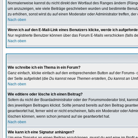
Normalerweise kannst du nicht direkt den Wortlaut des Ranges ändern (Räng
um anzuzeigen, wie viele Beiträge geschrieben wurden und bestimmte Benutze
zu erhöhen, sonst wirst du auf einen Moderator oder Administrator treffen, de
Nach oben
Wenn ich auf den E-Mail-Link eines Benutzers klicke, werde ich aufgeforde
Nur registrierte Benutzer können über das Forum E-Mails verschicken (falls 
Nach oben
Wie schreibe ich ein Thema in ein Forum?
Ganz einfach, klicke einfach auf den entsprechenden Button auf der Forums- o
der Seite aufgelistet (die
Du kannst neue Themen erstellen, Du kannst an Umf
Nach oben
Wie editiere oder lösche ich einen Beitrag?
Sofern du nicht der Boardadministrator oder der Forumsmoderator bist, kannst 
des jeweiligen Beitrages klickst. Sollte jemand bereits auf den Beitrag geantw
geantwortet hat, ferner wird er nicht erscheinen, falls ein Moderator oder Admi
löschen können, wenn schon jemand auf sie geantwortet hat.
Nach oben
Wie kann ich eine Signatur anhängen?
Um eine Signatur an einen Beitrag anzuhängen, musst du erst eine im Profil ers